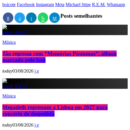
boicote
Facebook
Instagram
Meta
Michael Stipe
R.E.M.
Whatsapp
Posts semelhantes
insert_link
Música
Jão regressa com “Memórias Póstumas”, álbum
marcado pelo luto
today
03/08/2026
insert_link
Música
Megadeth regressam a Lisboa em 2027 para
concerto de despedida
today
03/08/2026