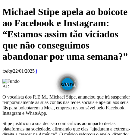
Michael Stipe apela ao boicote
ao Facebook e Instagram:
“Estamos assim tão viciados
que não conseguimos
abandonar por uma semana?”
today
22/01/2025
email
share
AD
O vocalista dos R.E.M., Michael Stipe, anunciou que irá suspender
temporariamente as suas contas nas redes sociais e apelou aos seus
fãs para boicotarem a Meta, empresa responsável pelo Facebook,
Instagram e WhatsApp.
Stipe justificou a sua decisão com críticas ao impacto destas
plataformas na sociedade, afirmando que elas “ajudaram a extrema-
direita a crescer na América”. O músico reforçou o apelo, dizendo: