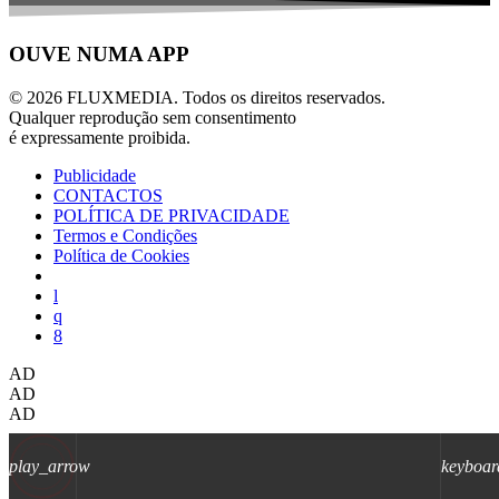
OUVE NUMA APP
© 2026 FLUXMEDIA. Todos os direitos reservados.
Qualquer reprodução sem consentimento
é expressamente proibida.
Publicidade
CONTACTOS
POLÍTICA DE PRIVACIDADE
Termos e Condições
Política de Cookies
AD
AD
AD
play_arrow
keyboar