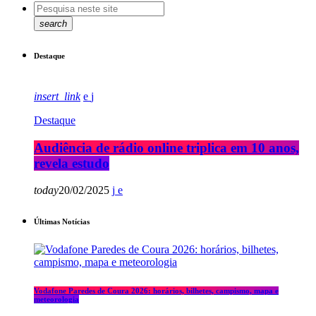
search
Destaque
insert_link
Destaque
Audiência de rádio online triplica em 10 anos,
revela estudo
today
20/02/2025
Últimas Notícias
Vodafone Paredes de Coura 2026: horários, bilhetes, campismo, mapa e
meteorologia