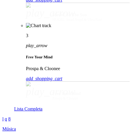
play_arrow
Movin' To The Sun
HUGEL, Imael Angel & Ultra Naté
3
play_arrow
Free Your Mind
Prospa & Cloonee
add_shopping_cart
play_arrow
Free Your Mind
Prospa & Cloonee
Lista Completa
Música