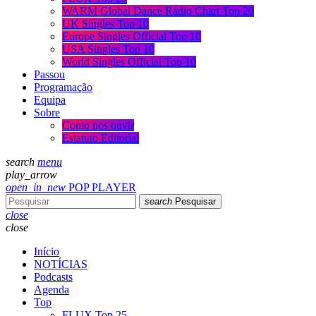
WARM Global Dance Radio Chart Top 20
UK Singles Top 10
Europe Singles Official Top 10
USA Singles Top 10
World Singles Official Top 10
Passou
Programação
Equipa
Sobre
Como nos ouvir
Estatuto Editorial
search
menu
play_arrow
open_in_new
POP PLAYER
search
Pesquisar
close
close
Início
NOTÍCIAS
Podcasts
Agenda
Top
FLUX Top 25