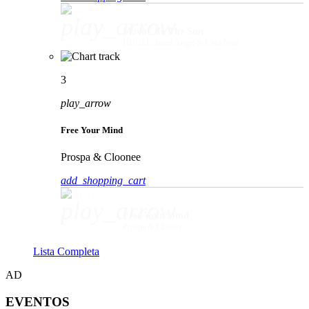
play_arrow
Movin' To The Sun
HUGEL, Imael Angel & Ultra Naté
3
play_arrow
Free Your Mind
Prospa & Cloonee
add_shopping_cart
play_arrow
Free Your Mind
Prospa & Cloonee
Lista Completa
AD
EVENTOS