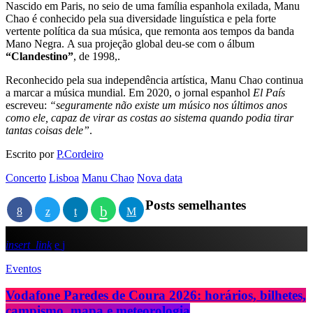
Nascido em Paris, no seio de uma família espanhola exilada, Manu
Chao é conhecido pela sua diversidade linguística e pela forte
vertente política da sua música, que remonta aos tempos da banda
Mano Negra. A sua projeção global deu-se com o álbum
“Clandestino”
, de 1998,.
Reconhecido pela sua independência artística, Manu Chao continua
a marcar a música mundial. Em 2020, o jornal espanhol
El País
escreveu:
“seguramente não existe um músico nos últimos anos
como ele, capaz de virar as costas ao sistema quando podia tirar
tantas coisas dele”
.
Escrito por
P.Cordeiro
Concerto
Lisboa
Manu Chao
Nova data
Posts semelhantes
insert_link
Eventos
Vodafone Paredes de Coura 2026: horários, bilhetes,
campismo, mapa e meteorologia