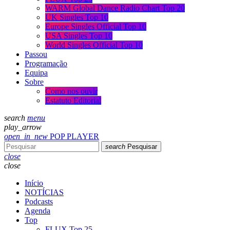
WARM Global Dance Radio Chart Top 20
UK Singles Top 10
Europe Singles Official Top 10
USA Singles Top 10
World Singles Official Top 10
Passou
Programação
Equipa
Sobre
Como nos ouvir
Estatuto Editorial
search
menu
play_arrow
open_in_new
POP PLAYER
search
Pesquisar
close
close
Início
NOTÍCIAS
Podcasts
Agenda
Top
FLUX Top 25