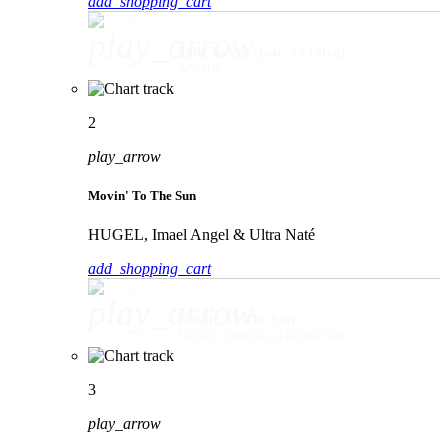
add_shopping_cart
play_arrow
Talk To You (feat. 54 Ultra)
ANOTR
2
play_arrow
Movin' To The Sun
HUGEL, Imael Angel & Ultra Naté
add_shopping_cart
play_arrow
Movin' To The Sun
HUGEL, Imael Angel & Ultra Naté
3
play_arrow