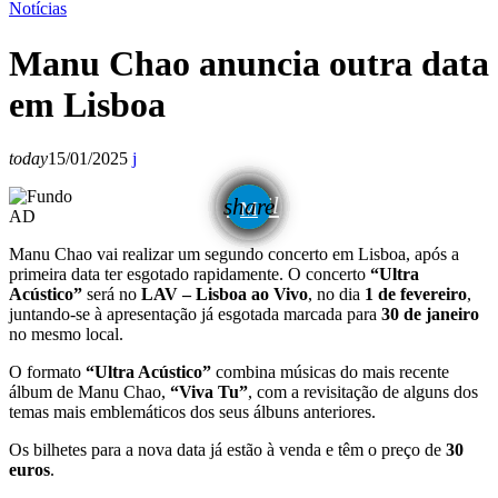
Notícias
Manu Chao anuncia outra data
em Lisboa
today
15/01/2025
email
share
AD
Manu Chao vai realizar um segundo concerto em Lisboa, após a
primeira data ter esgotado rapidamente. O concerto
“Ultra
Acústico”
será no
LAV – Lisboa ao Vivo
, no dia
1 de fevereiro
,
juntando-se à apresentação já esgotada marcada para
30 de janeiro
no mesmo local.
O formato
“Ultra Acústico”
combina músicas do mais recente
álbum de Manu Chao,
“Viva Tu”
, com a revisitação de alguns dos
temas mais emblemáticos dos seus álbuns anteriores.
Os bilhetes para a nova data já estão à venda e têm o preço de
30
euros
.