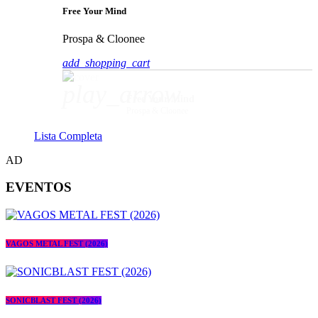
Free Your Mind
Prospa & Cloonee
add_shopping_cart
play_arrow
Free Your Mind
Prospa & Cloonee
Lista Completa
AD
EVENTOS
VAGOS METAL FEST (2026)
SONICBLAST FEST (2026)