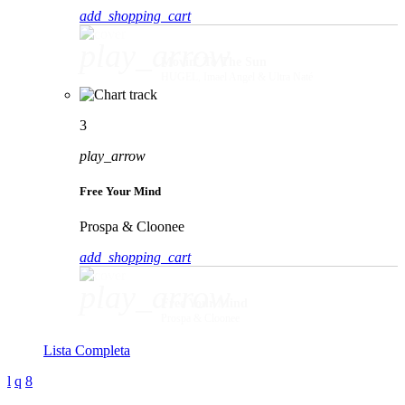
add_shopping_cart
play_arrow
Movin' To The Sun
HUGEL, Imael Angel & Ultra Naté
3
play_arrow
Free Your Mind
Prospa & Cloonee
add_shopping_cart
play_arrow
Free Your Mind
Prospa & Cloonee
Lista Completa