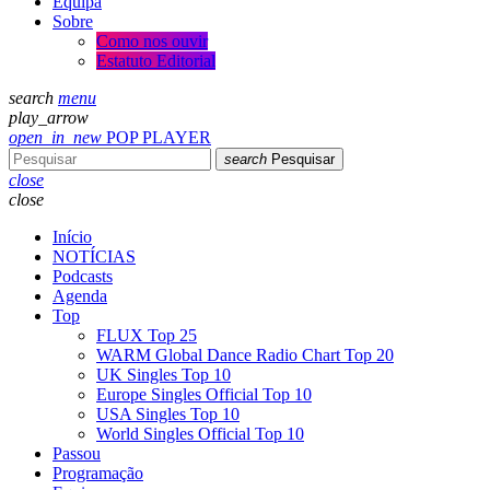
Equipa
Sobre
Como nos ouvir
Estatuto Editorial
search
menu
play_arrow
open_in_new
POP PLAYER
search
Pesquisar
close
close
Início
NOTÍCIAS
Podcasts
Agenda
Top
FLUX Top 25
WARM Global Dance Radio Chart Top 20
UK Singles Top 10
Europe Singles Official Top 10
USA Singles Top 10
World Singles Official Top 10
Passou
Programação