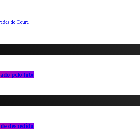
redes de Coura
ado pelo luto
 de despedida