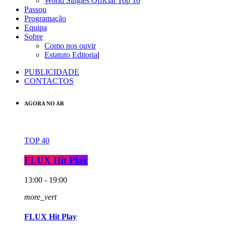
World Singles Official Top 10
Passou
Programação
Equipa
Sobre
Como nos ouvir
Estatuto Editorial
PUBLICIDADE
CONTACTOS
AGORA NO AR
TOP 40
FLUX Hit Play
13:00 - 19:00
more_vert
FLUX Hit Play