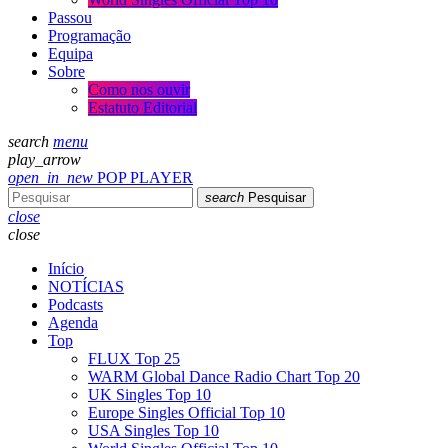
Passou
Programação
Equipa
Sobre
Como nos ouvir
Estatuto Editorial
search
menu
play_arrow
open_in_new
POP PLAYER
search
Pesquisar
close
close
Início
NOTÍCIAS
Podcasts
Agenda
Top
FLUX Top 25
WARM Global Dance Radio Chart Top 20
UK Singles Top 10
Europe Singles Official Top 10
USA Singles Top 10