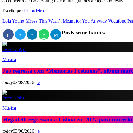
ao concerto de Lola Young e de outras grandes atrações do festival.
Escrito por
P.Cordeiro
Lola Young
Messy
This Wasn’t Meant for You Anyway
Vodafone Pa
Posts semelhantes
insert_link
Música
Jão regressa com “Memórias Póstumas”, álbum marc
today
03/08/2026
insert_link
Música
Megadeth regressam a Lisboa em 2027 para concerto
today
03/08/2026