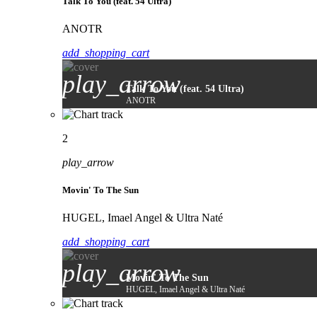
Talk To You (feat. 54 Ultra)
ANOTR
add_shopping_cart
play_arrow
Talk To You (feat. 54 Ultra)
ANOTR
2
play_arrow
Movin' To The Sun
HUGEL, Imael Angel & Ultra Naté
add_shopping_cart
play_arrow
Movin' To The Sun
HUGEL, Imael Angel & Ultra Naté