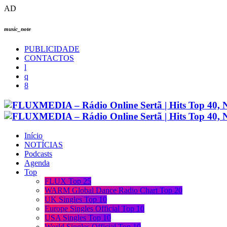
AD
music_note
PUBLICIDADE
CONTACTOS
Início
NOTÍCIAS
Podcasts
Agenda
Top
FLUX Top 25
WARM Global Dance Radio Chart Top 20
UK Singles Top 10
Europe Singles Official Top 10
USA Singles Top 10
World Singles Official Top 10