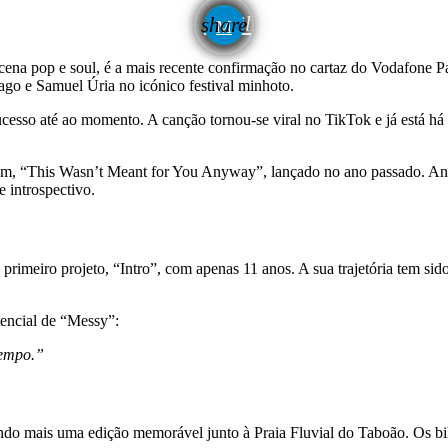
email
share
na pop e soul, é a mais recente confirmação no cartaz do Vodafone Par
go e Samuel Úria no icónico festival minhoto.
cesso até ao momento. A canção tornou-se viral no TikTok e já está h
álbum, “This Wasn’t Meant for You Anyway”, lançado no ano passado. 
 introspectivo.
imeiro projeto, “Intro”, com apenas 11 anos. A sua trajetória tem sido 
tencial de “Messy”:
tempo.”
 mais uma edição memorável junto à Praia Fluvial do Taboão. Os bilhet