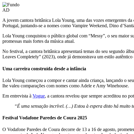
AD
A jovem cantora britânica Lola Young, uma das vozes emergentes da ce
Portugal, juntando-se a nomes como Vampire Weekend, Dino d’Santia
Lola Young conquistou o público global com “Messy”, o seu maior su
promessas mais fortes da música atual.
No festival, a cantora britânica apresentará temas do seu segundo 
Leaves Completely” (2023), onde já demonstrava um estilo autêntico e
Uma carreira construída desde a infância
Lola Young começou a compor e cantar ainda criança, lançando o seu pr
lhe valeu comparações com nomes como Adele e Amy Winehouse.
Em entrevista à
Vogue
, a cantora revelou que sempre acreditou no po
“É uma sensação incrível. (…) Estou à espera disto há muito 
Festival Vodafone Paredes de Coura 2025
O Vodafone Paredes de Coura decorre de 13 a 16 de agosto, prometendo