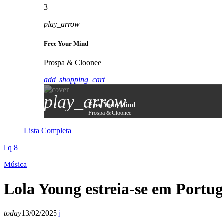
3
play_arrow
Free Your Mind
Prospa & Cloonee
add_shopping_cart
play_arrow
Free Your Mind
Prospa & Cloonee
Lista Completa
Música
Lola Young estreia-se em Portu
today
13/02/2025