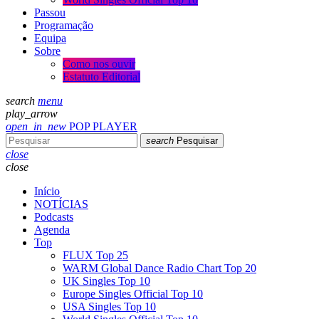
Passou
Programação
Equipa
Sobre
Como nos ouvir
Estatuto Editorial
search
menu
play_arrow
open_in_new
POP PLAYER
search
Pesquisar
close
close
Início
NOTÍCIAS
Podcasts
Agenda
Top
FLUX Top 25
WARM Global Dance Radio Chart Top 20
UK Singles Top 10
Europe Singles Official Top 10
USA Singles Top 10