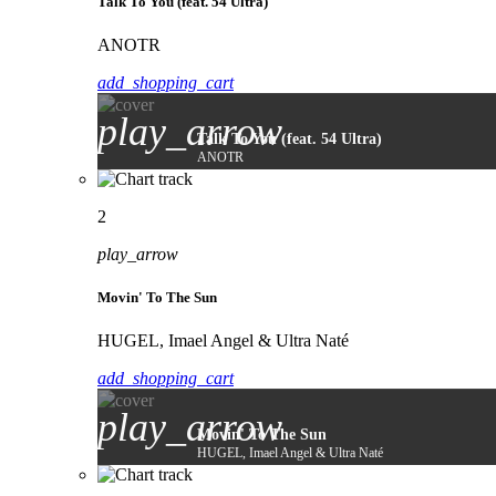
Talk To You (feat. 54 Ultra)
ANOTR
add_shopping_cart
play_arrow
Talk To You (feat. 54 Ultra)
ANOTR
2
play_arrow
Movin' To The Sun
HUGEL, Imael Angel & Ultra Naté
add_shopping_cart
play_arrow
Movin' To The Sun
HUGEL, Imael Angel & Ultra Naté