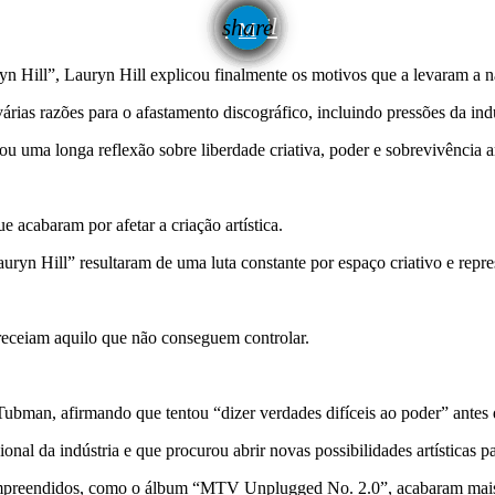
email
share
yn Hill”
,
Lauryn Hill
explicou finalmente os motivos que a levaram a n
árias razões para o afastamento discográfico, incluindo pressões da ind
ou uma longa reflexão sobre liberdade criativa, poder e sobrevivência ar
 acabaram por afetar a criação artística.
yn Hill” resultaram de uma luta constante por espaço criativo e repres
 receiam aquilo que não conseguem controlar.
 Tubman
, afirmando que tentou “dizer verdades difíceis ao poder” antes 
ional da indústria e que procurou abrir novas possibilidades artísticas 
ompreendidos, como o álbum “MTV Unplugged No. 2.0”, acabaram mais t