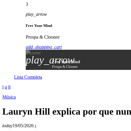
3
play_arrow
Free Your Mind
Prospa & Cloonee
add_shopping_cart
play_arrow
Free Your Mind
Prospa & Cloonee
Lista Completa
Música
Lauryn Hill explica por que nu
today
19/05/2026