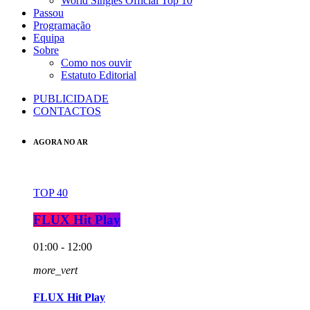
World Singles Official Top 10
Passou
Programação
Equipa
Sobre
Como nos ouvir
Estatuto Editorial
PUBLICIDADE
CONTACTOS
AGORA NO AR
TOP 40
FLUX Hit Play
01:00 - 12:00
more_vert
FLUX Hit Play