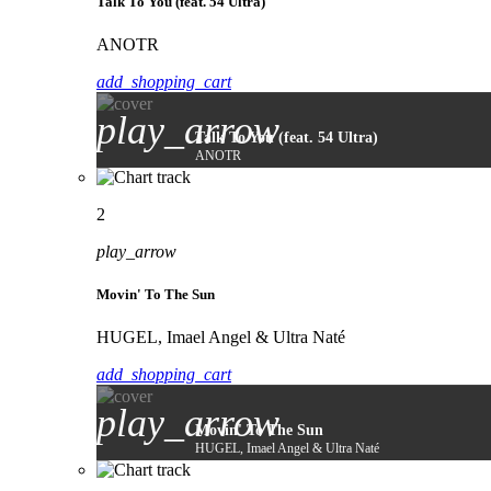
Talk To You (feat. 54 Ultra)
ANOTR
add_shopping_cart
play_arrow
Talk To You (feat. 54 Ultra)
ANOTR
2
play_arrow
Movin' To The Sun
HUGEL, Imael Angel & Ultra Naté
add_shopping_cart
play_arrow
Movin' To The Sun
HUGEL, Imael Angel & Ultra Naté