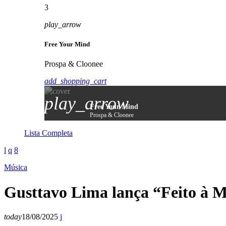
3
play_arrow
Free Your Mind
Prospa & Cloonee
add_shopping_cart
play_arrow
Free Your Mind
Prospa & Cloonee
Lista Completa
Música
Gusttavo Lima lança “Feito à M
today
18/08/2025