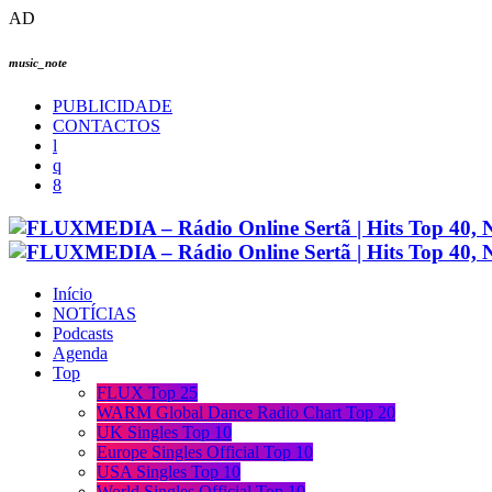
AD
music_note
PUBLICIDADE
CONTACTOS
Início
NOTÍCIAS
Podcasts
Agenda
Top
FLUX Top 25
WARM Global Dance Radio Chart Top 20
UK Singles Top 10
Europe Singles Official Top 10
USA Singles Top 10
World Singles Official Top 10