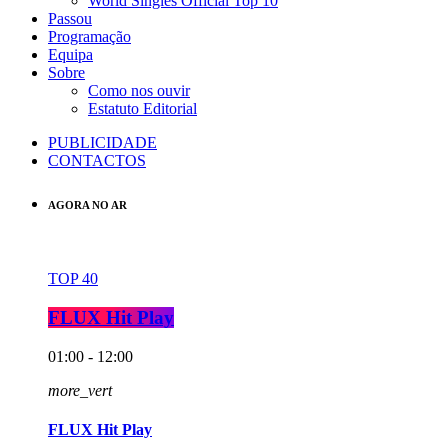
World Singles Official Top 10
Passou
Programação
Equipa
Sobre
Como nos ouvir
Estatuto Editorial
PUBLICIDADE
CONTACTOS
AGORA NO AR
TOP 40
FLUX Hit Play
01:00 - 12:00
more_vert
FLUX Hit Play