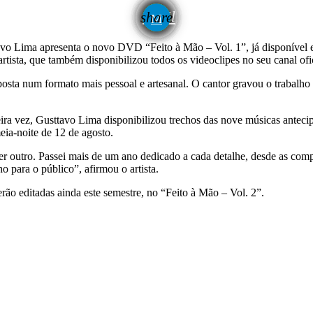
email
share
avo Lima apresenta o novo DVD “Feito à Mão – Vol. 1”, já disponível 
artista, que também disponibilizou todos os videoclipes no seu canal of
sta num formato mais pessoal e artesanal. O cantor gravou o trabalho 
ira vez, Gusttavo Lima disponibilizou trechos das nove músicas anteci
eia-noite de 12 de agosto.
 ser outro. Passei mais de um ano dedicado a cada detalhe, desde as co
 para o público”, afirmou o artista.
rão editadas ainda este semestre, no “Feito à Mão – Vol. 2”.