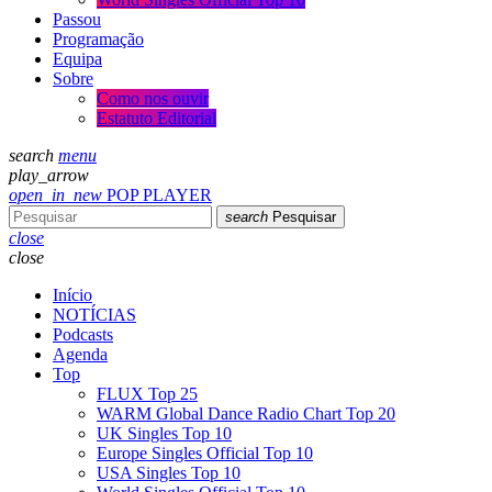
Passou
Programação
Equipa
Sobre
Como nos ouvir
Estatuto Editorial
search
menu
play_arrow
open_in_new
POP PLAYER
search
Pesquisar
close
close
Início
NOTÍCIAS
Podcasts
Agenda
Top
FLUX Top 25
WARM Global Dance Radio Chart Top 20
UK Singles Top 10
Europe Singles Official Top 10
USA Singles Top 10