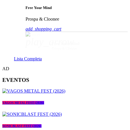
Free Your Mind
Prospa & Cloonee
add_shopping_cart
play_arrow
Free Your Mind
Prospa & Cloonee
Lista Completa
AD
EVENTOS
VAGOS METAL FEST (2026)
SONICBLAST FEST (2026)