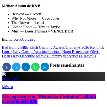
Melhor Álbum de R&B
Beloved — Giveon
Why Not More? — Coco Jones
The Crown — Ledisi
Escape Room — Teyana Taylor
Mur — Leon Thomas – VENCEDOR
Escrito por
P.Cordeiro
Bad Bunny
Billie Eilish
Grammy Awards
Grammys 2026
Kendrick
Lamar
Lady Gaga
música internacional
Nuno Bettencourt
Olivia
Dean
Ozzy Osbourne
prémios Grammy
vencedores Grammys
Posts semelhantes
insert_link
Música
Jão regressa com “Memórias Póstumas”, álbum
marcado pelo luto