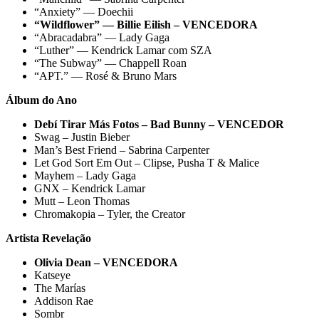
“Anxiety” — Doechii
“Wildflower” — Billie Eilish – VENCEDORA
“Abracadabra” — Lady Gaga
“Luther” — Kendrick Lamar com SZA
“The Subway” — Chappell Roan
“APT.” — Rosé & Bruno Mars
Álbum do Ano
Debí Tirar Más Fotos – Bad Bunny – VENCEDOR
Swag – Justin Bieber
Man’s Best Friend – Sabrina Carpenter
Let God Sort Em Out – Clipse, Pusha T & Malice
Mayhem – Lady Gaga
GNX – Kendrick Lamar
Mutt – Leon Thomas
Chromakopia – Tyler, the Creator
Artista Revelação
Olivia Dean – VENCEDORA
Katseye
The Marías
Addison Rae
Sombr