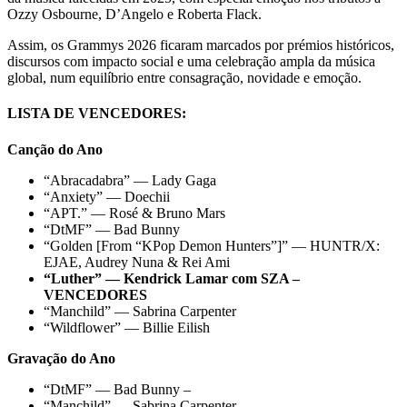
Ozzy Osbourne, D’Angelo e Roberta Flack.
Assim, os Grammys 2026 ficaram marcados por prémios históricos,
discursos com impacto social e uma celebração ampla da música
global, num equilíbrio entre consagração, novidade e emoção.
LISTA DE VENCEDORES:
Canção do Ano
“Abracadabra” — Lady Gaga
“Anxiety” — Doechii
“APT.” — Rosé & Bruno Mars
“DtMF” — Bad Bunny
“Golden [From “KPop Demon Hunters”]” — HUNTR/X:
EJAE, Audrey Nuna & Rei Ami
“Luther” — Kendrick Lamar com SZA –
VENCEDORES
“Manchild” — Sabrina Carpenter
“Wildflower” — Billie Eilish
Gravação do Ano
“DtMF” — Bad Bunny –
“Manchild” — Sabrina Carpenter