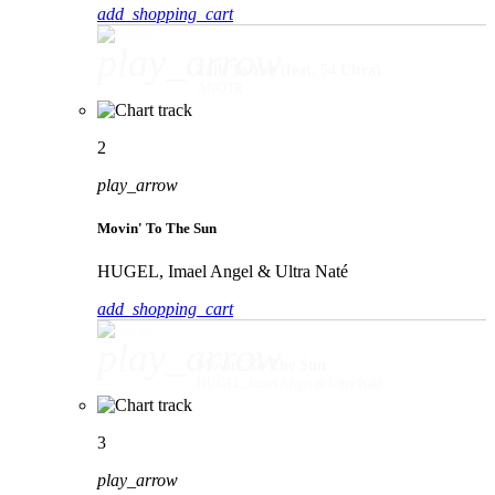
add_shopping_cart
play_arrow
Talk To You (feat. 54 Ultra)
ANOTR
2
play_arrow
Movin' To The Sun
HUGEL, Imael Angel & Ultra Naté
add_shopping_cart
play_arrow
Movin' To The Sun
HUGEL, Imael Angel & Ultra Naté
3
play_arrow