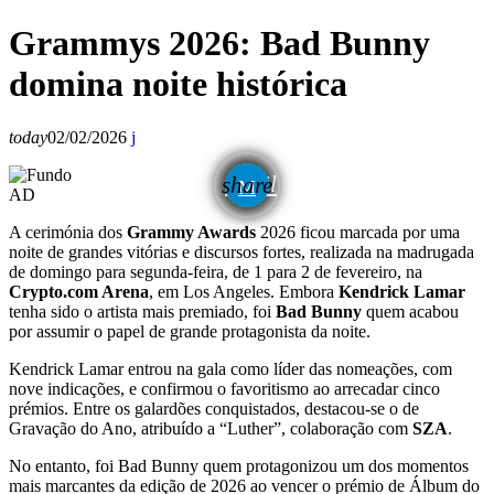
Grammys 2026: Bad Bunny
domina noite histórica
today
02/02/2026
email
share
AD
A cerimónia dos
Grammy Awards
2026 ficou marcada por uma
noite de grandes vitórias e discursos fortes, realizada na madrugada
de domingo para segunda-feira, de 1 para 2 de fevereiro, na
Crypto.com Arena
, em Los Angeles. Embora
Kendrick Lamar
tenha sido o artista mais premiado, foi
Bad Bunny
quem acabou
por assumir o papel de grande protagonista da noite.
Kendrick Lamar entrou na gala como líder das nomeações, com
nove indicações, e confirmou o favoritismo ao arrecadar cinco
prémios. Entre os galardões conquistados, destacou-se o de
Gravação do Ano, atribuído a “Luther”, colaboração com
SZA
.
No entanto, foi Bad Bunny quem protagonizou um dos momentos
mais marcantes da edição de 2026 ao vencer o prémio de Álbum do