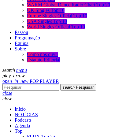
WARM Global Dance Radio Chart Top 20
UK Singles Top 10
Europe Singles Official Top 10
USA Singles Top 10
World Singles Official Top 10
Passou
Programação
Equipa
Sobre
Como nos ouvir
Estatuto Editorial
search
menu
play_arrow
open_in_new
POP PLAYER
search
Pesquisar
close
close
Início
NOTÍCIAS
Podcasts
Agenda
Top
FLUX Top 25