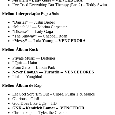
Mayhem – Lady Gaga – VENCEDORA
I’ve Tried Everything But Therapy (Part 2) – Teddy Swims
Melhor Interpretação Pop a Solo
“Daisies” — Justin Bieber
“Manchild” — Sabrina Carpenter
“Disease” — Lady Gaga
“The Subway” — Chappell Roan
“Messy” — Lola Young – VENCEDORA
Melhor Álbum Rock
Private Music — Deftones
I Quit — Haim
From Zero — Linkin Park
Never Enough — Turnstile – VENCEDORES
Idols — Yungblud
Melhor Álbum de Rap
Let God Sort ’Em Out – Clipse, Pusha T & Malice
Glorious – GloRilla
God Does Like Ugly – JID
GNX – Kendrick Lamar – VENCEDOR
Chromakopia – Tyler, the Creator