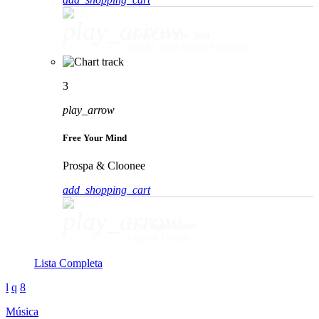
play_arrow
Movin' To The Sun
HUGEL, Imael Angel & Ultra Naté
3
play_arrow
Free Your Mind
Prospa & Cloonee
add_shopping_cart
play_arrow
Free Your Mind
Prospa & Cloonee
Lista Completa
Música