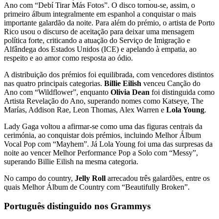
Ano com “Debí Tirar Más Fotos”. O disco tornou-se, assim, o
primeiro álbum integralmente em espanhol a conquistar o mais
importante galardão da noite. Para além do prémio, o artista de Porto
Rico usou o discurso de aceitação para deixar uma mensagem
política forte, criticando a atuação do Serviço de Imigração e
Alfândega dos Estados Unidos (ICE) e apelando à empatia, ao
respeito e ao amor como resposta ao ódio.
A distribuição dos prémios foi equilibrada, com vencedores distintos
nas quatro principais categorias.
Billie Eilish
venceu Canção do
Ano com “Wildflower”, enquanto
Olivia Dean
foi distinguida como
Artista Revelação do Ano, superando nomes como Katseye, The
Marías, Addison Rae, Leon Thomas, Alex Warren e
Lola Young
.
Lady Gaga voltou a afirmar-se como uma das figuras centrais da
cerimónia, ao conquistar dois prémios, incluindo Melhor Álbum
Vocal Pop com “Mayhem”. Já Lola Young foi uma das surpresas da
noite ao vencer Melhor Performance Pop a Solo com “Messy”,
superando Billie Eilish na mesma categoria.
No campo do country,
Jelly Roll
arrecadou três galardões, entre os
quais Melhor Álbum de Country com “Beautifully Broken”.
Português distinguido nos Grammys