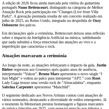
A edição de 2026 ficou ainda marcada pela vitória do guitarrista
português
Nuno Bettencourt
, distinguido na categoria de Melhor
Atuação Rock pela participação em “Changes (Live from Villa
Park)”. A gravação premiada resulta de um concerto realizado em
julho de 2025, no Reino Unido, integrado na despedida de
Ozzy
Osbourne
dos palcos.
Em declarações após a cerimónia, Bettencourt deixou uma reflexão
sobre o impacto da Inteligência Artificial na música, sublinhando
que nada substitui a força emocional das atuações ao vivo e a
imperfeição que caracteriza o rock.
Atuações marcaram a cerimónia
Ao longo da noite, as atuações reforçaram o impacto da gala.
Justin
Bieber
regressou aos Grammys após quatro anos de ausência,
interpretando “Yukon”.
Bruno Mars
apresentou o novo single “I
Just Might” e voltou ao palco para interpretar “APT.” com
Rosé
.
Lady Gaga trouxe uma versão rock de “Abracadabra”, enquanto
Sabrina Carpenter
apresentou “Manchild”.
O segmento dedicado aos Novos Artistas contou com atuações de
vários nomeados, destacando a diversidade de estilos emergentes. Já
o momento In Memoriam prestou homenagem a figuras marcantes
da música falecidas em 2025, com especial emoção nos tributos a