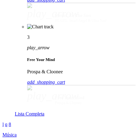
play_arrow
Movin' To The Sun
HUGEL, Imael Angel & Ultra Naté
3
play_arrow
Free Your Mind
Prospa & Cloonee
add_shopping_cart
play_arrow
Free Your Mind
Prospa & Cloonee
Lista Completa
Música