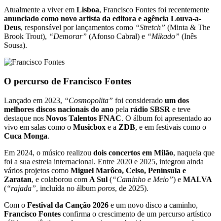
Atualmente a viver em
Lisboa
, Francisco Fontes foi recentemente
anunciado como novo artista da editora e agência Louva-a-
Deus
, responsável por lançamentos como
“Stretch”
(Minta & The
Brook Trout),
“Demorar”
(Afonso Cabral) e
“Mikado”
(Inês
Sousa).
O percurso de Francisco Fontes
Lançado em 2023,
“Cosmopolita”
foi considerado
um dos
melhores discos nacionais do ano
pela
rádio SBSR
e teve
destaque nos
Novos Talentos FNAC
. O álbum foi apresentado ao
vivo em salas como o
Musicbox
e a
ZDB
, e em festivais como o
Cuca Monga
.
Em 2024, o músico realizou
dois concertos em Milão
, naquela que
foi a sua estreia internacional. Entre 2020 e 2025, integrou ainda
vários projetos como
Miguel Marôco, Celso, Península e
Zaratan
, e colaborou com
A Sul
(
“Caminho e Meio”
) e
MALVA
(
“rajada”
, incluída no álbum
poros
, de 2025).
Com o
Festival da Canção 2026
e um novo disco a caminho,
Francisco Fontes
confirma o crescimento de um percurso artístico