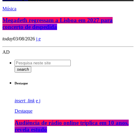
Música
Megadeth regressam a Lisboa em 2027 para
concerto de despedida
today
03/08/2026
AD
search
Destaque
insert_link
Destaque
Audiência de rádio online triplica em 10 anos,
revela estudo