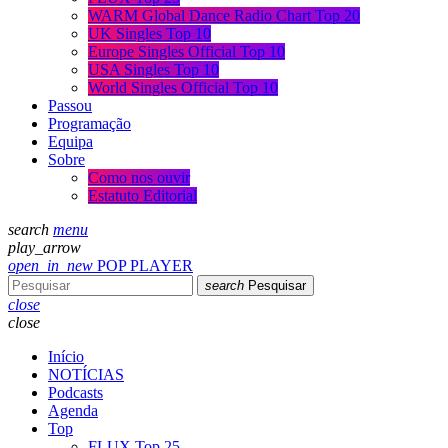
WARM Global Dance Radio Chart Top 20
UK Singles Top 10
Europe Singles Official Top 10
USA Singles Top 10
World Singles Official Top 10
Passou
Programação
Equipa
Sobre
Como nos ouvir
Estatuto Editorial
search
menu
play_arrow
open_in_new
POP PLAYER
search
Pesquisar
close
close
Início
NOTÍCIAS
Podcasts
Agenda
Top
FLUX Top 25