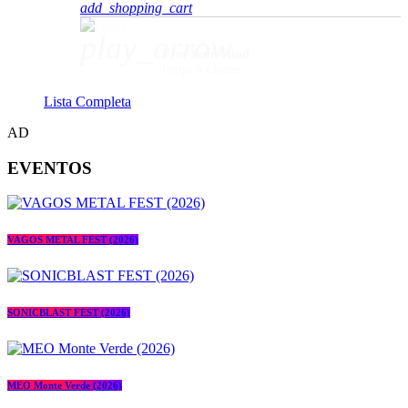
add_shopping_cart
play_arrow
Free Your Mind
Prospa & Cloonee
Lista Completa
AD
EVENTOS
VAGOS METAL FEST (2026)
SONICBLAST FEST (2026)
MEO Monte Verde (2026)