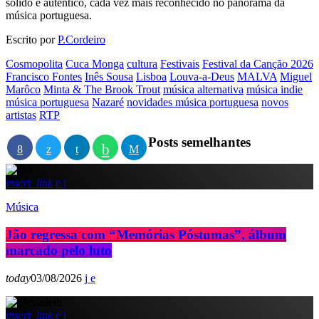
sólido e autêntico, cada vez mais reconhecido no panorama da
música portuguesa.
Escrito por
P.Cordeiro
Cosmopolita
Cuca Monga
cultura
Festivais
Festival da Canção 2026
Francisco Fontes
Inês Sousa
Lisboa
Louva-a-Deus
MALVA
Miguel
Marôco
Minta & The Brook Trout
música alternativa
música indie
música portuguesa
Nazaré
novidades música portuguesa
novos
artistas
RTP
Posts semelhantes
insert_link
Música
Jão regressa com “Memórias Póstumas”, álbum
marcado pelo luto
today
03/08/2026
insert_link