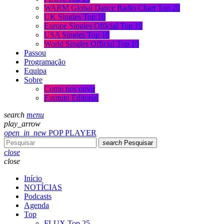
WARM Global Dance Radio Chart Top 20
UK Singles Top 10
Europe Singles Official Top 10
USA Singles Top 10
World Singles Official Top 10
Passou
Programação
Equipa
Sobre
Como nos ouvir
Estatuto Editorial
search
menu
play_arrow
open_in_new
POP PLAYER
search
Pesquisar
close
close
Início
NOTÍCIAS
Podcasts
Agenda
Top
FLUX Top 25