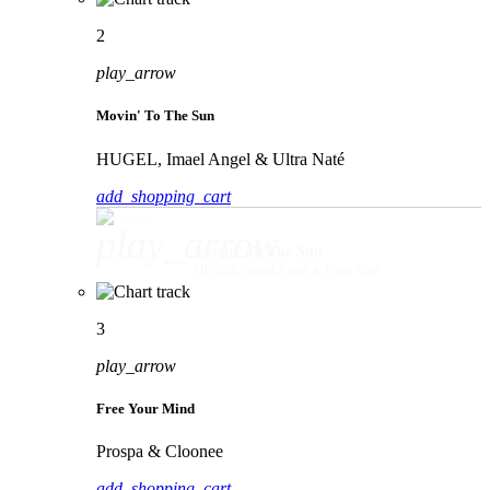
2
play_arrow
Movin' To The Sun
HUGEL, Imael Angel & Ultra Naté
add_shopping_cart
play_arrow
Movin' To The Sun
HUGEL, Imael Angel & Ultra Naté
3
play_arrow
Free Your Mind
Prospa & Cloonee
add_shopping_cart