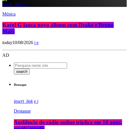
insert_link
Música
Karol G lança novo álbum com Drake e Bruno
Mars
today
10/08/2026
AD
search
Destaque
insert_link
Destaque
Audiência de rádio online triplica em 10 anos,
revela estudo