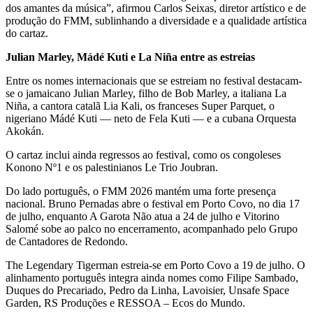
dos amantes da música”, afirmou Carlos Seixas, diretor artístico e de
produção do FMM, sublinhando a diversidade e a qualidade artística
do cartaz.
Julian Marley, Mádé Kuti e La Niña entre as estreias
Entre os nomes internacionais que se estreiam no festival destacam-
se o jamaicano Julian Marley, filho de Bob Marley, a italiana La
Niña, a cantora catalã Lia Kali, os franceses Super Parquet, o
nigeriano Mádé Kuti — neto de Fela Kuti — e a cubana Orquesta
Akokán.
O cartaz inclui ainda regressos ao festival, como os congoleses
Konono Nº1 e os palestinianos Le Trio Joubran.
Do lado português, o FMM 2026 mantém uma forte presença
nacional. Bruno Pernadas abre o festival em Porto Covo, no dia 17
de julho, enquanto A Garota Não atua a 24 de julho e Vitorino
Salomé sobe ao palco no encerramento, acompanhado pelo Grupo
de Cantadores de Redondo.
The Legendary Tigerman estreia-se em Porto Covo a 19 de julho. O
alinhamento português integra ainda nomes como Filipe Sambado,
Duques do Precariado, Pedro da Linha, Lavoisier, Unsafe Space
Garden, RS Produções e RESSOA – Ecos do Mundo.