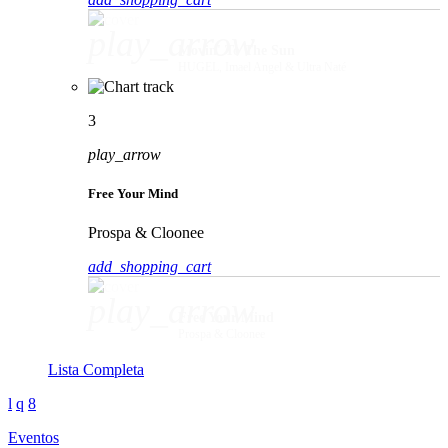
play_arrow
Movin' To The Sun
HUGEL, Imael Angel & Ultra Naté
3
play_arrow
Free Your Mind
Prospa & Cloonee
add_shopping_cart
play_arrow
Free Your Mind
Prospa & Cloonee
Lista Completa
Eventos