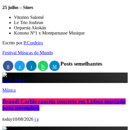
25 julho – Sines
Vitorino Salomé
Le Trio Joubran
Orquesta Akokán
Konono Nº1 x Montparnasse Musique
Escrito por
P.Cordeiro
Festival Músicas do Mundo
Posts semelhantes
insert_link
Música
Brandi Carlile cancela concerto em Lisboa marcado
para novembro
today
10/08/2026