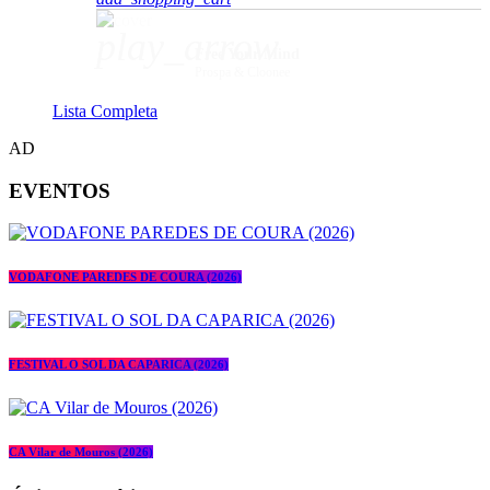
play_arrow
Free Your Mind
Prospa & Cloonee
Lista Completa
AD
EVENTOS
VODAFONE PAREDES DE COURA (2026)
FESTIVAL O SOL DA CAPARICA (2026)
CA Vilar de Mouros (2026)