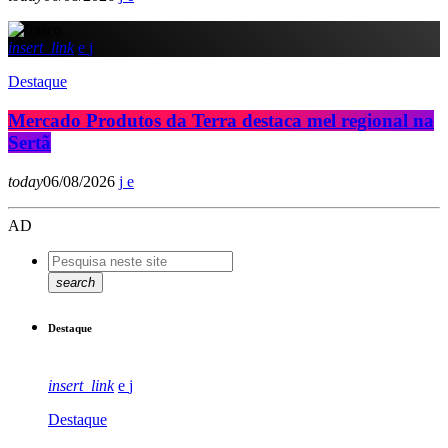
insert_link
Destaque
Mercado Produtos da Terra destaca mel regional na
Sertã
today
06/08/2026
AD
search
Destaque
insert_link
Destaque