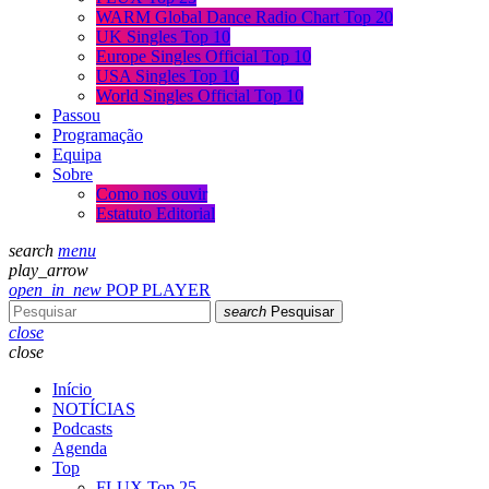
WARM Global Dance Radio Chart Top 20
UK Singles Top 10
Europe Singles Official Top 10
USA Singles Top 10
World Singles Official Top 10
Passou
Programação
Equipa
Sobre
Como nos ouvir
Estatuto Editorial
search
menu
play_arrow
open_in_new
POP PLAYER
search
Pesquisar
close
close
Início
NOTÍCIAS
Podcasts
Agenda
Top
FLUX Top 25