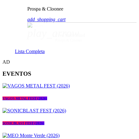
Prospa & Cloonee
add_shopping_cart
play_arrow
Free Your Mind
Prospa & Cloonee
Lista Completa
AD
EVENTOS
VAGOS METAL FEST (2026)
SONICBLAST FEST (2026)