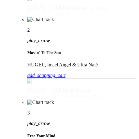
play_arrow
Talk To You (feat. 54 Ultra)
ANOTR
2
play_arrow
Movin' To The Sun
HUGEL, Imael Angel & Ultra Naté
add_shopping_cart
play_arrow
Movin' To The Sun
HUGEL, Imael Angel & Ultra Naté
3
play_arrow
Free Your Mind