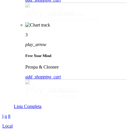
play_arrow
Movin' To The Sun
HUGEL, Imael Angel & Ultra Naté
3
play_arrow
Free Your Mind
Prospa & Cloonee
add_shopping_cart
play_arrow
Free Your Mind
Prospa & Cloonee
Lista Completa
Local