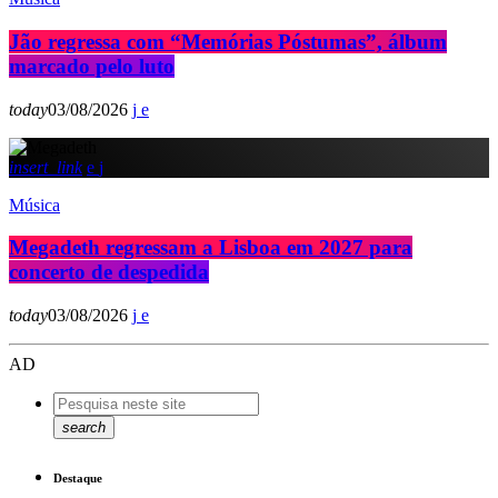
Jão regressa com “Memórias Póstumas”, álbum
marcado pelo luto
today
03/08/2026
insert_link
Música
Megadeth regressam a Lisboa em 2027 para
concerto de despedida
today
03/08/2026
AD
search
Destaque