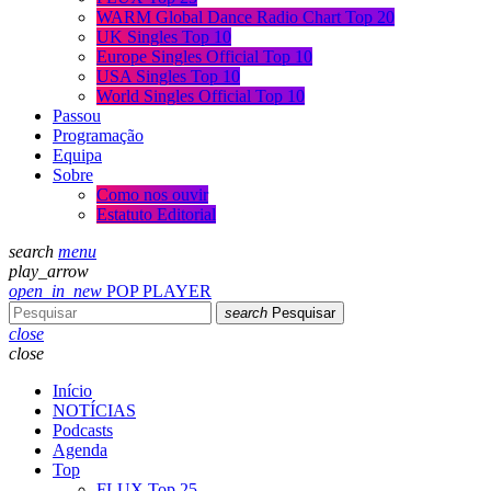
WARM Global Dance Radio Chart Top 20
UK Singles Top 10
Europe Singles Official Top 10
USA Singles Top 10
World Singles Official Top 10
Passou
Programação
Equipa
Sobre
Como nos ouvir
Estatuto Editorial
search
menu
play_arrow
open_in_new
POP PLAYER
search
Pesquisar
close
close
Início
NOTÍCIAS
Podcasts
Agenda
Top
FLUX Top 25