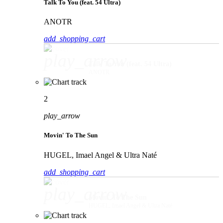
Talk To You (feat. 54 Ultra)
ANOTR
add_shopping_cart
play_arrow
Talk To You (feat. 54 Ultra)
ANOTR
2
play_arrow
Movin' To The Sun
HUGEL, Imael Angel & Ultra Naté
add_shopping_cart
play_arrow
Movin' To The Sun
HUGEL, Imael Angel & Ultra Naté