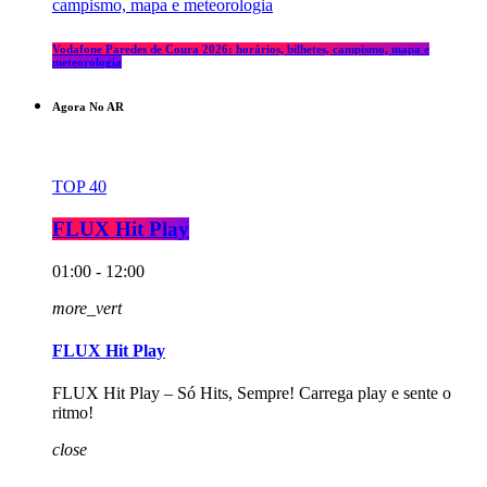
Vodafone Paredes de Coura 2026: horários, bilhetes, campismo, mapa e
meteorologia
Agora No AR
TOP 40
FLUX Hit Play
01:00 - 12:00
more_vert
FLUX Hit Play
FLUX Hit Play – Só Hits, Sempre! Carrega play e sente o
ritmo!
close