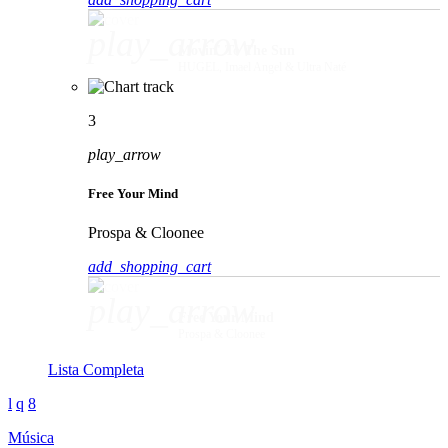
play_arrow
Movin' To The Sun
HUGEL, Imael Angel & Ultra Naté
3
play_arrow
Free Your Mind
Prospa & Cloonee
add_shopping_cart
play_arrow
Free Your Mind
Prospa & Cloonee
Lista Completa
Música