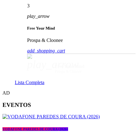
3
play_arrow
Free Your Mind
Prospa & Cloonee
add_shopping_cart
play_arrow
Free Your Mind
Prospa & Cloonee
Lista Completa
AD
EVENTOS
VODAFONE PAREDES DE COURA (2026)