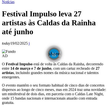
Notícias
Festival Impulso leva 27
artistas às Caldas da Rainha
até junho
today
19/02/2025
email
share
AD
O
Festival Impulso
está de volta às Caldas da Rainha, decorrendo
entre
14 de março e 7 de junho
, com um cartaz recheado de
27
artistas
, incluindo grandes nomes da música nacional e talentos
emergentes.
O evento mantém o seu formato habitual de cinco dias de concertos
dispersos ao longo de cinco meses, mas em 2024 traz uma novidade:
um minifestival de dois dias, em parceria com o Caldas Late Night,
onde 15 bandas nacionais e internacionais atuarão com entrada
gratuita.