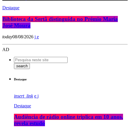
Destaque
Biblioteca da Sertã distinguida no Prémio Maria
José Moura
today
08/08/2026
AD
search
Destaque
insert_link
Destaque
Audiência de rádio online triplica em 10 anos,
revela estudo