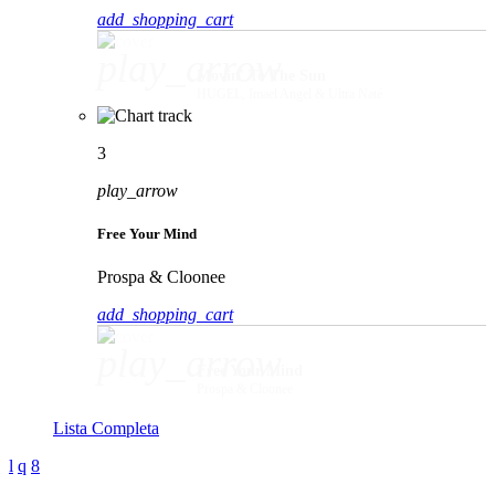
add_shopping_cart
play_arrow
Movin' To The Sun
HUGEL, Imael Angel & Ultra Naté
3
play_arrow
Free Your Mind
Prospa & Cloonee
add_shopping_cart
play_arrow
Free Your Mind
Prospa & Cloonee
Lista Completa