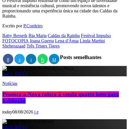
O Festival Impulso reafirma-se como um espaço de diversidade
musical e resistência cultural, promovendo novos talentos e
proporcionando uma experiência única na cidade das Caldas da
Rainha.
Escrito por
P.Cordeiro
Baby Berserk
Bia Maria
Caldas da Rainha
Festival Impulso
FOTOCOPIA
Joana Guerra
Lena d'Água
Linda Martini
Sheherazaad
Três Tristes Tigres
Posts semelhantes
insert_link
Notícias
Proença-a-Nova coloca à venda quatro lotes para
habitação
today
08/08/2026
insert_link