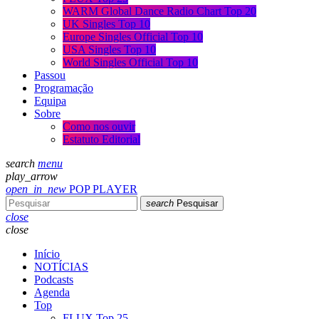
WARM Global Dance Radio Chart Top 20
UK Singles Top 10
Europe Singles Official Top 10
USA Singles Top 10
World Singles Official Top 10
Passou
Programação
Equipa
Sobre
Como nos ouvir
Estatuto Editorial
search
menu
play_arrow
open_in_new
POP PLAYER
search
Pesquisar
close
close
Início
NOTÍCIAS
Podcasts
Agenda
Top
FLUX Top 25