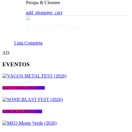
Prospa & Cloonee
add_shopping_cart
play_arrow
Free Your Mind
Prospa & Cloonee
Lista Completa
AD
EVENTOS
VAGOS METAL FEST (2026)
SONICBLAST FEST (2026)