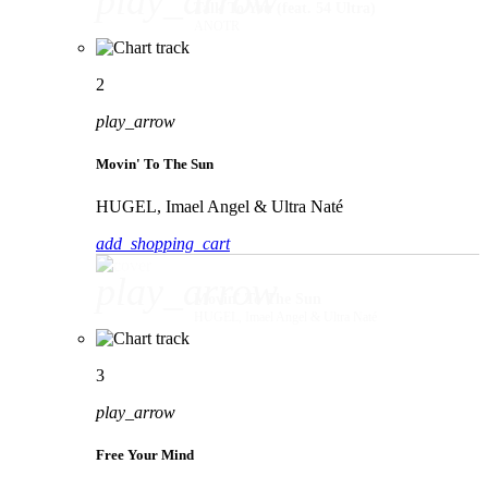
play_arrow
Talk To You (feat. 54 Ultra)
ANOTR
2
play_arrow
Movin' To The Sun
HUGEL, Imael Angel & Ultra Naté
add_shopping_cart
play_arrow
Movin' To The Sun
HUGEL, Imael Angel & Ultra Naté
3
play_arrow
Free Your Mind