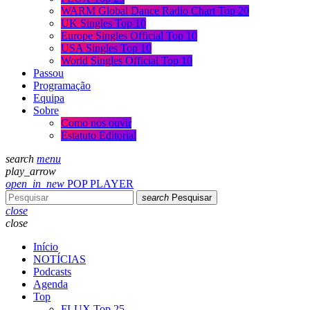
WARM Global Dance Radio Chart Top 20
UK Singles Top 10
Europe Singles Official Top 10
USA Singles Top 10
World Singles Official Top 10
Passou
Programação
Equipa
Sobre
Como nos ouvir
Estatuto Editorial
search
menu
play_arrow
open_in_new
POP PLAYER
search
Pesquisar
close
close
Início
NOTÍCIAS
Podcasts
Agenda
Top
FLUX Top 25