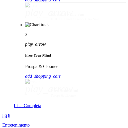
play_arrow
Movin' To The Sun
HUGEL, Imael Angel & Ultra Naté
3
play_arrow
Free Your Mind
Prospa & Cloonee
add_shopping_cart
play_arrow
Free Your Mind
Prospa & Cloonee
Lista Completa
Entretenimento