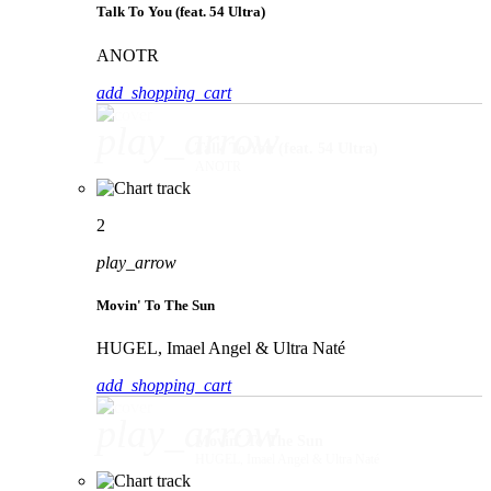
Talk To You (feat. 54 Ultra)
ANOTR
add_shopping_cart
play_arrow
Talk To You (feat. 54 Ultra)
ANOTR
2
play_arrow
Movin' To The Sun
HUGEL, Imael Angel & Ultra Naté
add_shopping_cart
play_arrow
Movin' To The Sun
HUGEL, Imael Angel & Ultra Naté