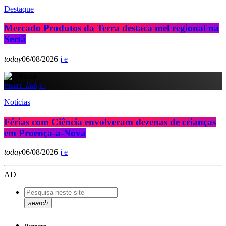
Destaque
Mercado Produtos da Terra destaca mel regional na
Sertã
today
06/08/2026
insert_link
Notícias
Férias com Ciência envolveram dezenas de crianças
em Proença-a-Nova
today
06/08/2026
AD
search