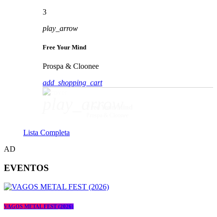
3
play_arrow
Free Your Mind
Prospa & Cloonee
add_shopping_cart
play_arrow
Free Your Mind
Prospa & Cloonee
Lista Completa
AD
EVENTOS
VAGOS METAL FEST (2026)