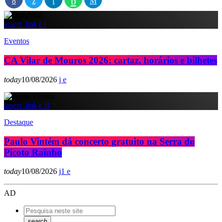
insert_link
Eventos
CA Vilar de Mouros 2026: cartaz, horários e bilhetes
today
10/08/2026
insert_link
1
Destaque
Paulo Vintém dá concerto gratuito na Serra do
Picoto Rainho
today
10/08/2026
1
AD
search