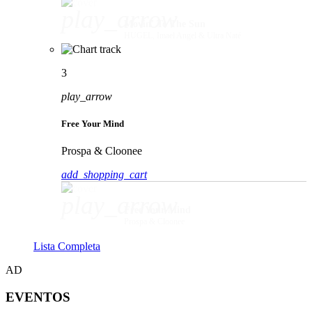
play_arrow
Movin' To The Sun
HUGEL, Imael Angel & Ultra Naté
3
play_arrow
Free Your Mind
Prospa & Cloonee
add_shopping_cart
play_arrow
Free Your Mind
Prospa & Cloonee
Lista Completa
AD
EVENTOS