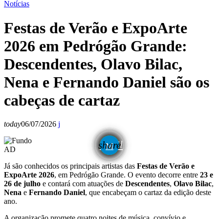
Notícias
Festas de Verão e ExpoArte
2026 em Pedrógão Grande:
Descendentes, Olavo Bilac,
Nena e Fernando Daniel são os
cabeças de cartaz
today
06/07/2026
email
share
AD
Já são conhecidos os principais artistas das
Festas de Verão e
ExpoArte 2026
, em Pedrógão Grande. O evento decorre entre
23 e
26 de julho
e contará com atuações de
Descendentes
,
Olavo Bilac
,
Nena
e
Fernando Daniel
, que encabeçam o cartaz da edição deste
ano.
A organização promete quatro noites de música, convívio e