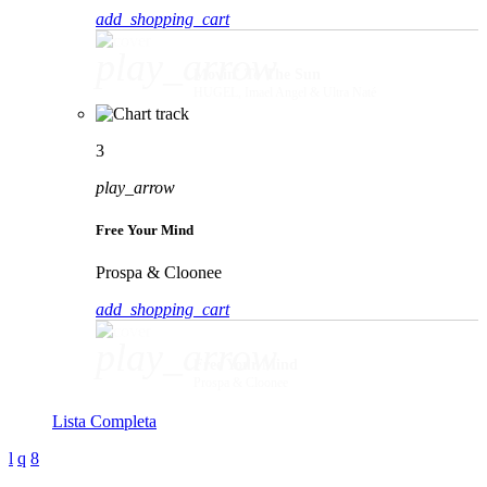
add_shopping_cart
play_arrow
Movin' To The Sun
HUGEL, Imael Angel & Ultra Naté
3
play_arrow
Free Your Mind
Prospa & Cloonee
add_shopping_cart
play_arrow
Free Your Mind
Prospa & Cloonee
Lista Completa