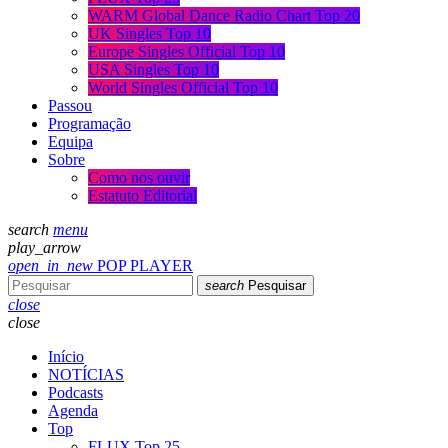
WARM Global Dance Radio Chart Top 20
UK Singles Top 10
Europe Singles Official Top 10
USA Singles Top 10
World Singles Official Top 10
Passou
Programação
Equipa
Sobre
Como nos ouvir
Estatuto Editorial
search
menu
play_arrow
open_in_new
POP PLAYER
search
Pesquisar
close
close
Início
NOTÍCIAS
Podcasts
Agenda
Top
FLUX Top 25