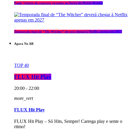
Paulo Vintém dá concerto gratuito na Serra do Picoto Rainho
Temporada final de “The Witcher” deverá chegar à Netflix apenas em 2027
Agora No AR
TOP 40
FLUX Hit Play
20:00 - 22:00
more_vert
FLUX Hit Play
FLUX Hit Play – Só Hits, Sempre! Carrega play e sente o
ritmo!