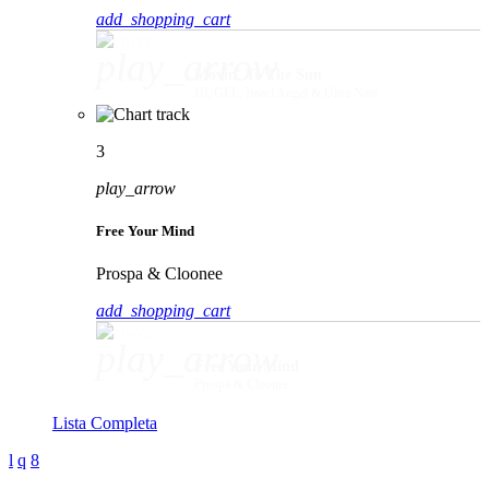
add_shopping_cart
play_arrow
Movin' To The Sun
HUGEL, Imael Angel & Ultra Naté
3
play_arrow
Free Your Mind
Prospa & Cloonee
add_shopping_cart
play_arrow
Free Your Mind
Prospa & Cloonee
Lista Completa