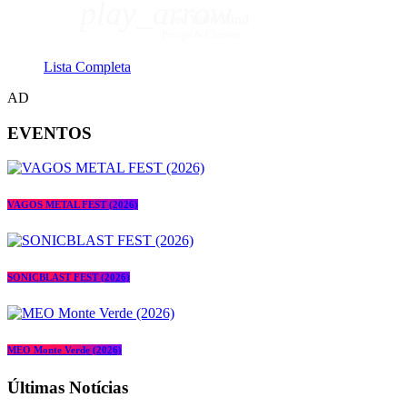
play_arrow
Free Your Mind
Prospa & Cloonee
Lista Completa
AD
EVENTOS
VAGOS METAL FEST (2026)
SONICBLAST FEST (2026)
MEO Monte Verde (2026)
Últimas Notícias