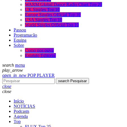
WARM Global Dance Radio Chart Top 20
UK Singles Top 10
Europe Singles Official Top 10
USA Singles Top 10
World Singles Official Top 10
Passou
Programação
Equipa
Sobre
Como nos ouvir
Estatuto Editorial
search
menu
play_arrow
open_in_new
POP PLAYER
search
Pesquisar
close
close
Início
NOTÍCIAS
Podcasts
Agenda
Top
FLUX Top 25