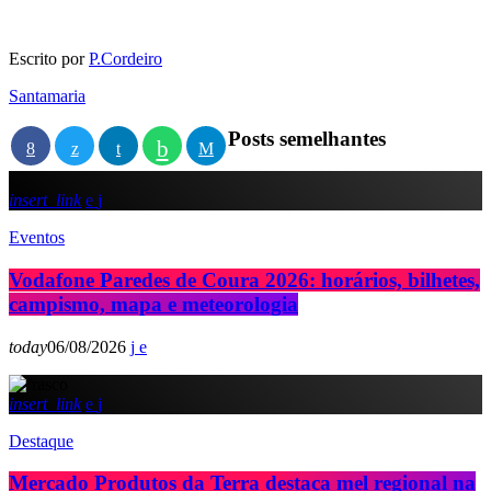
Escrito por
P.Cordeiro
Santamaria
Posts semelhantes
insert_link
Eventos
Vodafone Paredes de Coura 2026: horários, bilhetes,
campismo, mapa e meteorologia
today
06/08/2026
insert_link
Destaque
Mercado Produtos da Terra destaca mel regional na