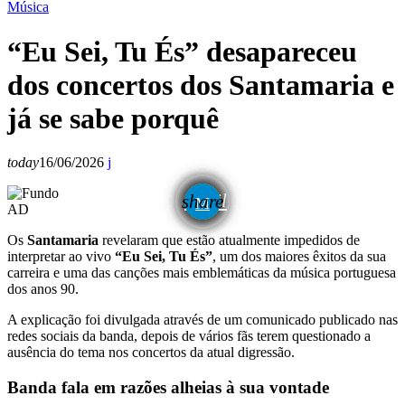
Música
“Eu Sei, Tu És” desapareceu
dos concertos dos Santamaria e
já se sabe porquê
today
16/06/2026
email
share
AD
Os
Santamaria
revelaram que estão atualmente impedidos de
interpretar ao vivo
“Eu Sei, Tu És”
, um dos maiores êxitos da sua
carreira e uma das canções mais emblemáticas da música portuguesa
dos anos 90.
A explicação foi divulgada através de um comunicado publicado nas
redes sociais da banda, depois de vários fãs terem questionado a
ausência do tema nos concertos da atual digressão.
Banda fala em razões alheias à sua vontade