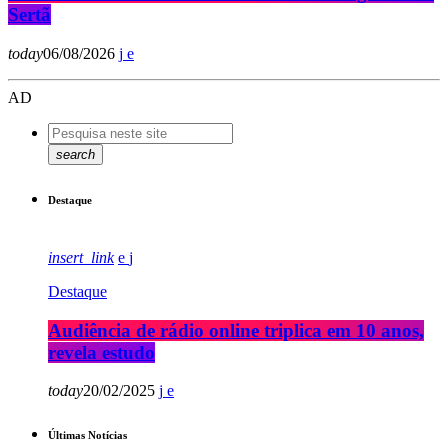
Sertã
today
06/08/2026
AD
search
Destaque
insert_link
Destaque
Audiência de rádio online triplica em 10 anos,
revela estudo
today
20/02/2025
Últimas Notícias