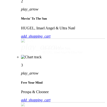
2
play_arrow
Movin' To The Sun
HUGEL, Imael Angel & Ultra Naté
add_shopping_cart
play_arrow
Movin' To The Sun
HUGEL, Imael Angel & Ultra Naté
3
play_arrow
Free Your Mind
Prospa & Cloonee
add_shopping_cart