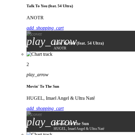
Talk To You (feat. 54 Ultra)
ANOTR
add_shopping_cart
play_arrow
Talk To You (feat. 54 Ultra)
ANOTR
2
play_arrow
Movin' To The Sun
HUGEL, Imael Angel & Ultra Naté
add_shopping_cart
play_arrow
Movin' To The Sun
HUGEL, Imael Angel & Ultra Naté