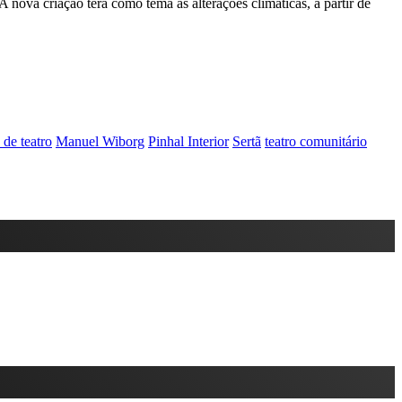
 nova criação terá como tema as alterações climáticas, a partir de
de teatro
Manuel Wiborg
Pinhal Interior
Sertã
teatro comunitário