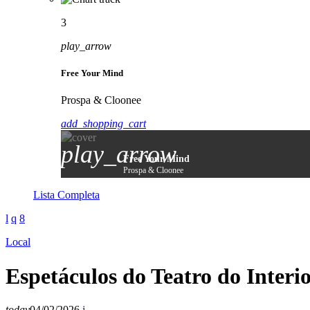
3
play_arrow
Free Your Mind
Prospa & Cloonee
add_shopping_cart
play_arrow
Free Your Mind
Prospa & Cloonee
Lista Completa
Local
Espetáculos do Teatro do Inter
today
04/02/2026