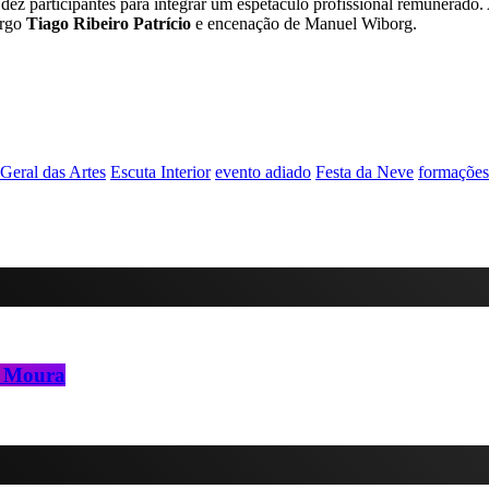
ez participantes para integrar um espetáculo profissional remunerado. A
urgo
Tiago Ribeiro Patrício
e encenação de Manuel Wiborg.
Geral das Artes
Escuta Interior
evento adiado
Festa da Neve
formações 
é Moura