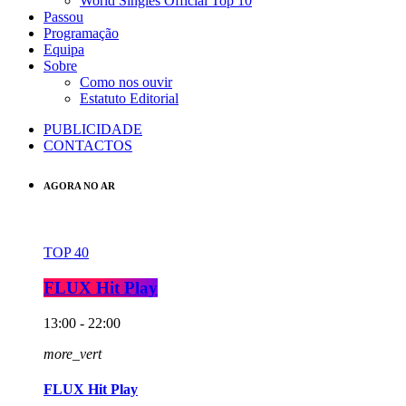
World Singles Official Top 10
Passou
Programação
Equipa
Sobre
Como nos ouvir
Estatuto Editorial
PUBLICIDADE
CONTACTOS
AGORA NO AR
TOP 40
FLUX Hit Play
13:00 - 22:00
more_vert
FLUX Hit Play