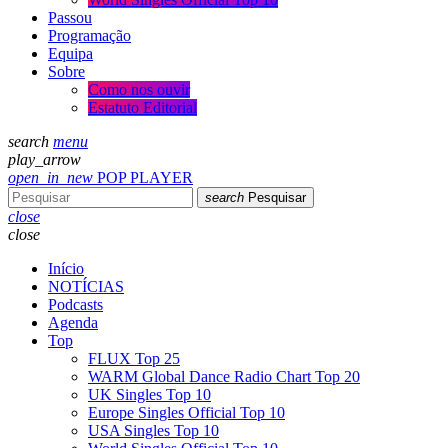
Passou
Programação
Equipa
Sobre
Como nos ouvir
Estatuto Editorial
search
menu
play_arrow
open_in_new
POP PLAYER
search
Pesquisar
close
close
Início
NOTÍCIAS
Podcasts
Agenda
Top
FLUX Top 25
WARM Global Dance Radio Chart Top 20
UK Singles Top 10
Europe Singles Official Top 10
USA Singles Top 10