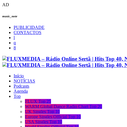
AD
music_note
PUBLICIDADE
CONTACTOS
Início
NOTÍCIAS
Podcasts
Agenda
Top
FLUX Top 25
WARM Global Dance Radio Chart Top 20
UK Singles Top 10
Europe Singles Official Top 10
USA Singles Top 10
World Singles Official Top 10