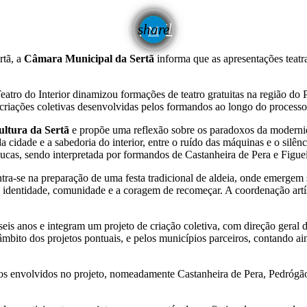
email
share
rtã, a
Câmara Municipal da Sertã
informa que as apresentações teatr
eatro do Interior dinamizou formações de teatro gratuitas na região do P
 criações coletivas desenvolvidas pelos formandos ao longo do processo
ltura da Sertã
e propõe uma reflexão sobre os paradoxos da modern
da cidade e a sabedoria do interior, entre o ruído das máquinas e o silê
ucas, sendo interpretada por formandos de Castanheira de Pera e Figue
ntra-se na preparação de uma festa tradicional de aldeia, onde emergem 
identidade, comunidade e a coragem de recomeçar. A coordenação artís
s anos e integram um projeto de criação coletiva, com direção geral d
âmbito dos projetos pontuais, e pelos municípios parceiros, contando a
ípios envolvidos no projeto, nomeadamente Castanheira de Pera, Pedrógã