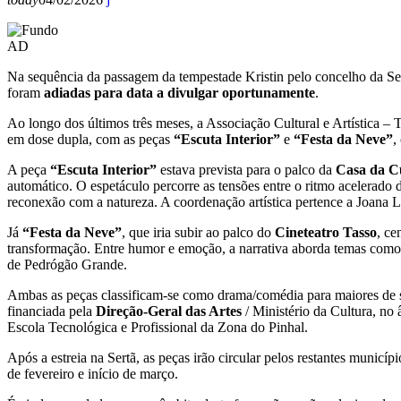
AD
Na sequência da passagem da tempestade Kristin pelo concelho da Se
foram
adiadas para data a divulgar oportunamente
.
Ao longo dos últimos três meses, a Associação Cultural e Artística – T
em dose dupla, com as peças
“Escuta Interior”
e
“Festa da Neve”
,
A peça
“Escuta Interior”
estava prevista para o palco da
Casa da Cu
automático. O espetáculo percorre as tensões entre o ritmo acelerado 
reconexão com a natureza. A coordenação artística pertence a Joana L
Já
“Festa da Neve”
, que iria subir ao palco do
Cineteatro Tasso
, ce
transformação. Entre humor e emoção, a narrativa aborda temas como 
de Pedrógão Grande.
Ambas as peças classificam-se como drama/comédia para maiores de sei
financiada pela
Direção-Geral das Artes
/ Ministério da Cultura, no 
Escola Tecnológica e Profissional da Zona do Pinhal.
Após a estreia na Sertã, as peças irão circular pelos restantes munic
de fevereiro e início de março.