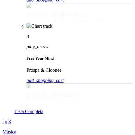
play_arrow
Movin' To The Sun
HUGEL, Imael Angel & Ultra Naté
3
play_arrow
Free Your Mind
Prospa & Cloonee
add_shopping_cart
play_arrow
Free Your Mind
Prospa & Cloonee
Lista Completa
Música