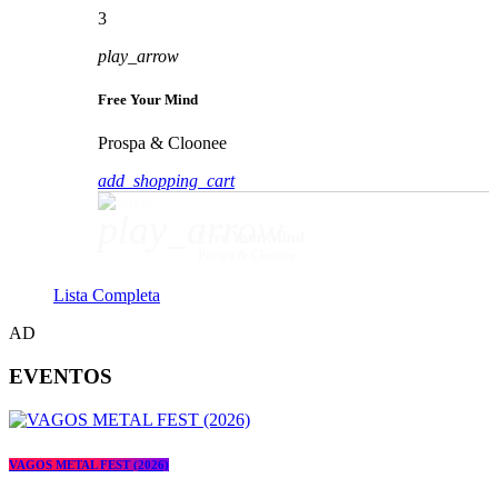
3
play_arrow
Free Your Mind
Prospa & Cloonee
add_shopping_cart
play_arrow
Free Your Mind
Prospa & Cloonee
Lista Completa
AD
EVENTOS
VAGOS METAL FEST (2026)