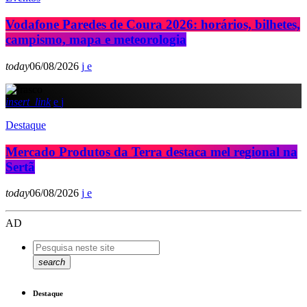
Vodafone Paredes de Coura 2026: horários, bilhetes,
campismo, mapa e meteorologia
today
06/08/2026
insert_link
Destaque
Mercado Produtos da Terra destaca mel regional na
Sertã
today
06/08/2026
AD
search
Destaque