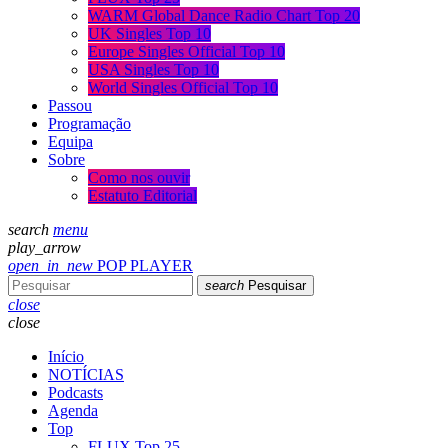
WARM Global Dance Radio Chart Top 20
UK Singles Top 10
Europe Singles Official Top 10
USA Singles Top 10
World Singles Official Top 10
Passou
Programação
Equipa
Sobre
Como nos ouvir
Estatuto Editorial
search
menu
play_arrow
open_in_new
POP PLAYER
search
Pesquisar
close
close
Início
NOTÍCIAS
Podcasts
Agenda
Top
FLUX Top 25