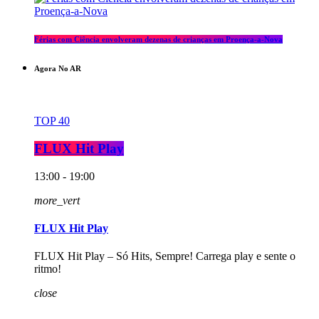
Férias com Ciência envolveram dezenas de crianças em Proença-a-Nova
Agora No AR
TOP 40
FLUX Hit Play
13:00 - 19:00
more_vert
FLUX Hit Play
FLUX Hit Play – Só Hits, Sempre! Carrega play e sente o
ritmo!
close