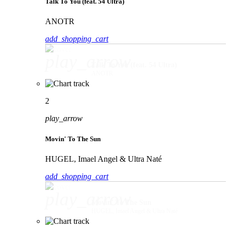
Talk To You (feat. 54 Ultra)
ANOTR
add_shopping_cart
play_arrow
Talk To You (feat. 54 Ultra)
ANOTR
2
play_arrow
Movin' To The Sun
HUGEL, Imael Angel & Ultra Naté
add_shopping_cart
play_arrow
Movin' To The Sun
HUGEL, Imael Angel & Ultra Naté