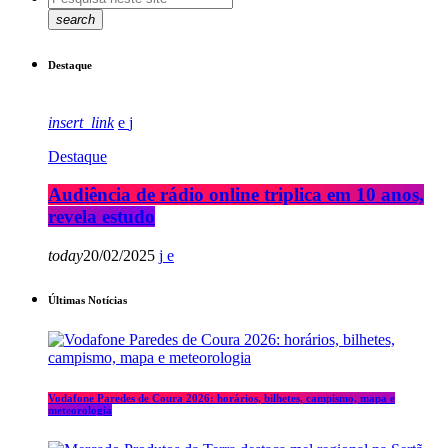
search
Destaque
insert_link
Destaque
Audiência de rádio online triplica em 10 anos,
revela estudo
today
20/02/2025
Últimas Notícias
Vodafone Paredes de Coura 2026: horários, bilhetes, campismo, mapa e
meteorologia