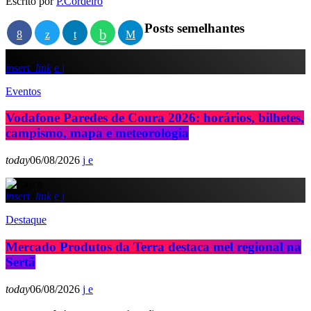
Escrito por
P.Cordeiro
Posts semelhantes
insert_link
Eventos
Vodafone Paredes de Coura 2026: horários, bilhetes,
campismo, mapa e meteorologia
today
06/08/2026
insert_link
Destaque
Mercado Produtos da Terra destaca mel regional na
Sertã
today
06/08/2026