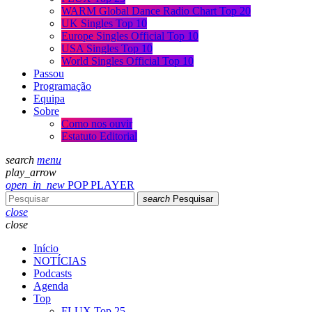
WARM Global Dance Radio Chart Top 20
UK Singles Top 10
Europe Singles Official Top 10
USA Singles Top 10
World Singles Official Top 10
Passou
Programação
Equipa
Sobre
Como nos ouvir
Estatuto Editorial
search
menu
play_arrow
open_in_new
POP PLAYER
search
Pesquisar
close
close
Início
NOTÍCIAS
Podcasts
Agenda
Top
FLUX Top 25