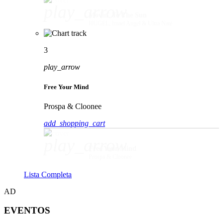
play_arrow
Movin' To The Sun
HUGEL, Imael Angel & Ultra Naté
3
play_arrow
Free Your Mind
Prospa & Cloonee
add_shopping_cart
play_arrow
Free Your Mind
Prospa & Cloonee
Lista Completa
AD
EVENTOS