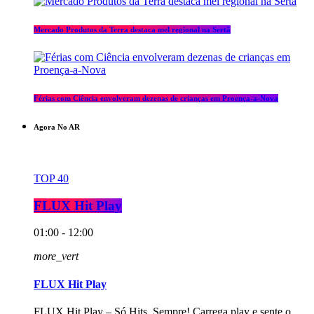
Mercado Produtos da Terra destaca mel regional na Sertã
Férias com Ciência envolveram dezenas de crianças em Proença-a-Nova
Agora No AR
TOP 40
FLUX Hit Play
01:00 - 12:00
more_vert
FLUX Hit Play
FLUX Hit Play – Só Hits, Sempre! Carrega play e sente o