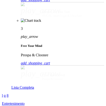
play_arrow
Movin' To The Sun
HUGEL, Imael Angel & Ultra Naté
3
play_arrow
Free Your Mind
Prospa & Cloonee
add_shopping_cart
play_arrow
Free Your Mind
Prospa & Cloonee
Lista Completa
Entretenimento