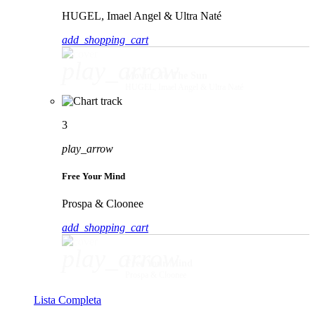
HUGEL, Imael Angel & Ultra Naté
add_shopping_cart
play_arrow
Movin' To The Sun
HUGEL, Imael Angel & Ultra Naté
3
play_arrow
Free Your Mind
Prospa & Cloonee
add_shopping_cart
play_arrow
Free Your Mind
Prospa & Cloonee
Lista Completa