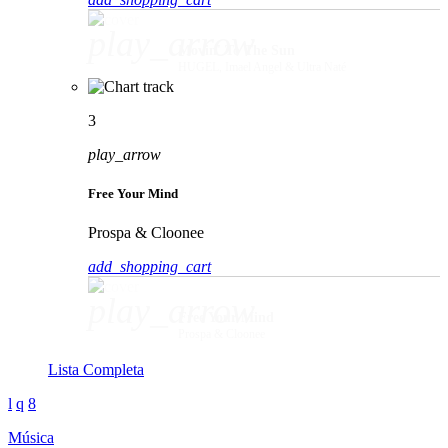
play_arrow
Movin' To The Sun
HUGEL, Imael Angel & Ultra Naté
3
play_arrow
Free Your Mind
Prospa & Cloonee
add_shopping_cart
play_arrow
Free Your Mind
Prospa & Cloonee
Lista Completa
Música