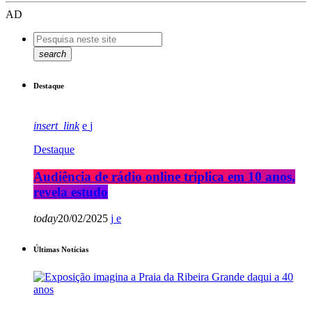
AD
search
Destaque
insert_link
Destaque
Audiência de rádio online triplica em 10 anos,
revela estudo
today
20/02/2025
Últimas Notícias