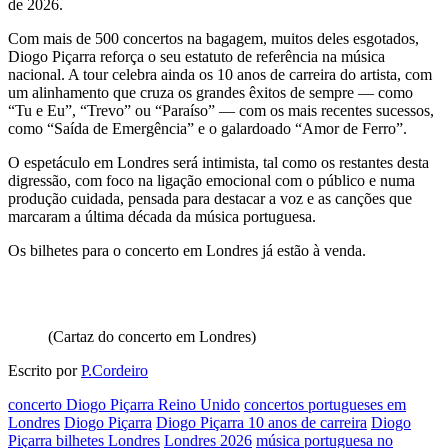
de 2026.
Com mais de 500 concertos na bagagem, muitos deles esgotados,
Diogo Piçarra reforça o seu estatuto de referência na música
nacional. A tour celebra ainda os 10 anos de carreira do artista, com
um alinhamento que cruza os grandes êxitos de sempre — como
“Tu e Eu”, “Trevo” ou “Paraíso” — com os mais recentes sucessos,
como “Saída de Emergência” e o galardoado “Amor de Ferro”.
O espetáculo em Londres será intimista, tal como os restantes desta
digressão, com foco na ligação emocional com o público e numa
produção cuidada, pensada para destacar a voz e as canções que
marcaram a última década da música portuguesa.
Os bilhetes para o concerto em Londres já estão à venda.
(Cartaz do concerto em Londres)
Escrito por
P.Cordeiro
concerto Diogo Piçarra Reino Unido
concertos portugueses em
Londres
Diogo Piçarra
Diogo Piçarra 10 anos de carreira
Diogo
Piçarra bilhetes Londres
Londres 2026
música portuguesa no