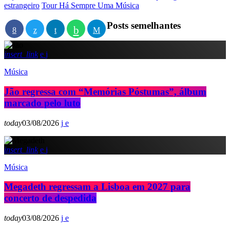
estrangeiro
Tour Há Sempre Uma Música
Posts semelhantes
insert_link
Música
Jão regressa com “Memórias Póstumas”, álbum
marcado pelo luto
today
03/08/2026
insert_link
Música
Megadeth regressam a Lisboa em 2027 para
concerto de despedida
today
03/08/2026