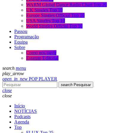
WARM Global Dance Radio Chart Top 20
UK Singles Top 10
Europe Singles Official Top 10
USA Singles Top 10
World Singles Official Top 10
Passou
Programação
Equipa
Sobre
Como nos ouvir
Estatuto Editorial
search
menu
play_arrow
open_in_new
POP PLAYER
search
Pesquisar
close
close
Início
NOTÍCIAS
Podcasts
Agenda
Top
FLUX Top 25