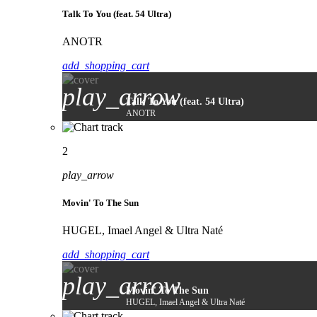
Talk To You (feat. 54 Ultra)
ANOTR
add_shopping_cart
play_arrow
Talk To You (feat. 54 Ultra)
ANOTR
2
play_arrow
Movin' To The Sun
HUGEL, Imael Angel & Ultra Naté
add_shopping_cart
play_arrow
Movin' To The Sun
HUGEL, Imael Angel & Ultra Naté