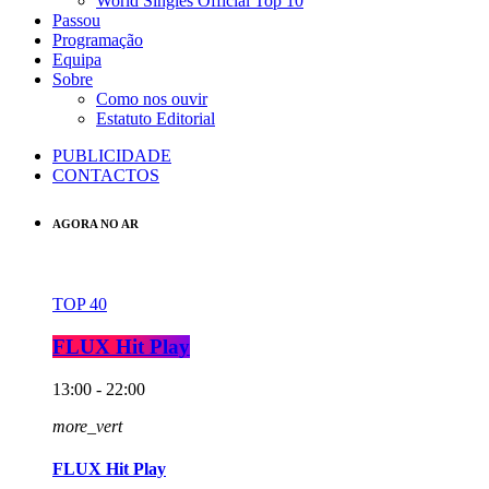
World Singles Official Top 10
Passou
Programação
Equipa
Sobre
Como nos ouvir
Estatuto Editorial
PUBLICIDADE
CONTACTOS
AGORA NO AR
TOP 40
FLUX Hit Play
13:00 - 22:00
more_vert
FLUX Hit Play