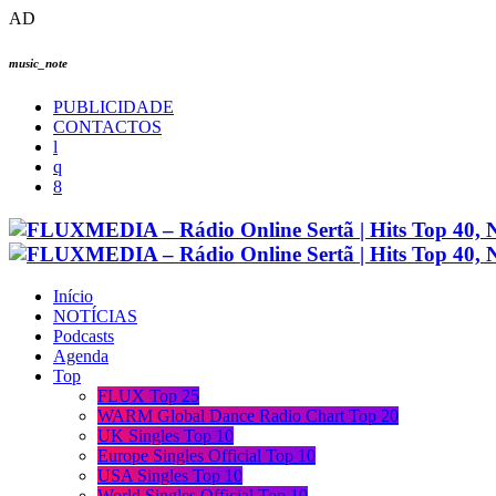
AD
music_note
PUBLICIDADE
CONTACTOS
Início
NOTÍCIAS
Podcasts
Agenda
Top
FLUX Top 25
WARM Global Dance Radio Chart Top 20
UK Singles Top 10
Europe Singles Official Top 10
USA Singles Top 10
World Singles Official Top 10