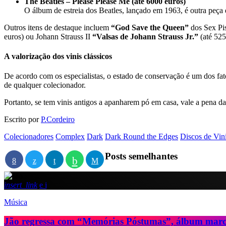
The Beatles – Please Please Me (até 6000 euros)
O álbum de estreia dos Beatles, lançado em 1963, é outra peça 
Outros itens de destaque incluem
“God Save the Queen”
dos Sex Pis
euros) ou Johann Strauss II
“Valsas de Johann Strauss Jr.”
(até 525
A valorização dos vinis clássicos
De acordo com os especialistas, o estado de conservação é um dos fat
de qualquer colecionador.
Portanto, se tem vinis antigos a apanharem pó em casa, vale a pena d
Escrito por
P.Cordeiro
Colecionadores
Complex
Dark
Dark Round the Edges
Discos de Vini
Posts semelhantes
insert_link
Música
Jão regressa com “Memórias Póstumas”, álbum marc