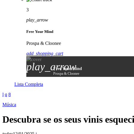
3
play_arrow
Free Your Mind
Prospa & Cloonee
add_shopping_cart
play_arrow
Free Your Mind
Prospa & Cloonee
Lista Completa
Música
Descubra se os seus vinis esque
today
12/01/2025