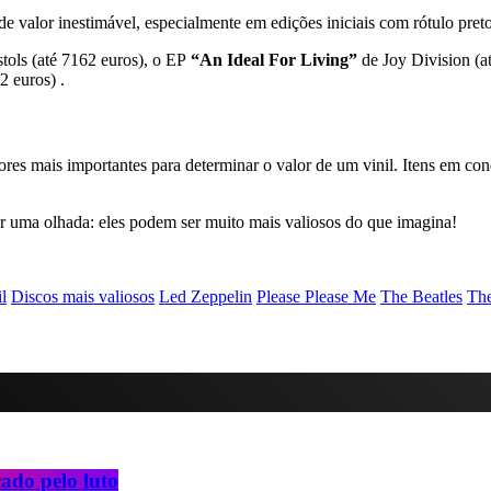
de valor inestimável, especialmente em edições iniciais com rótulo pre
tols (até 7162 euros), o EP
“An Ideal For Living”
de Joy Division (a
2 euros) .
ores mais importantes para determinar o valor de um vinil. Itens em c
ar uma olhada: eles podem ser muito mais valiosos do que imagina!
l
Discos mais valiosos
Led Zeppelin
Please Please Me
The Beatles
Th
ado pelo luto