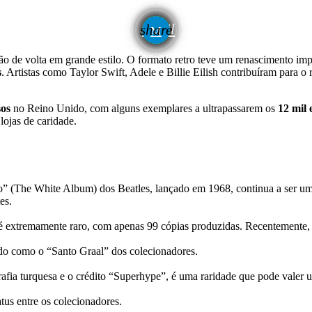
email
share
stão de volta em grande estilo. O formato retro teve um renascimento i
s
. Artistas como Taylor Swift, Adele e Billie Eilish contribuíram para 
sos
no Reino Unido, com alguns exemplares a ultrapassarem os
12 mil 
ojas de caridade.
(The White Album) dos Beatles, lançado em 1968, continua a ser um t
es.
é extremamente raro, com apenas 99 cópias produzidas. Recentemente, u
do como o “Santo Graal” dos colecionadores.
afia turquesa e o crédito “Superhype”, é uma raridade que pode valer 
tus entre os colecionadores.