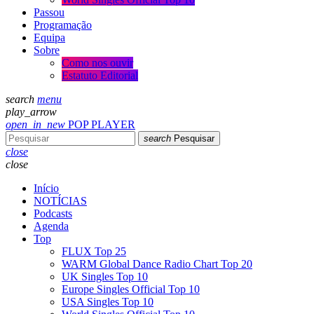
Passou
Programação
Equipa
Sobre
Como nos ouvir
Estatuto Editorial
search
menu
play_arrow
open_in_new
POP PLAYER
search
Pesquisar
close
close
Início
NOTÍCIAS
Podcasts
Agenda
Top
FLUX Top 25
WARM Global Dance Radio Chart Top 20
UK Singles Top 10
Europe Singles Official Top 10
USA Singles Top 10