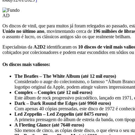
AD
Os discos de vinil, que para muitos já foram relegados ao passado, e
Unido no último ano
, movimentando cerca de
196 milhões de libra
o assunto é lucro, os clássicos antigos são os que realmente brilham.
Especialistas da
A2D2
identificaram os
10 discos de vinil mais valio
cobiçados por colecionadores e podem estar escondidos em sótãos ou l
Os discos mais valiosos:
The Beatles – The White Album (até 12 mil euros)
Considerado o auge do colecionismo, o famoso “Álbum Branco” 
logotipo original da Apple, podem atingir valores impressionant
Complex – Complex (até 12 mil euros)
Este álbum de rock progressivo psicodélico, lançado em 1971, 
Dark – Dark Round the Edges (até 9960 euros)
Com apenas 40 cópias prensadas, este disco de 1972 é conheci
Led Zeppelin – Led Zeppelin (até 8475 euros)
A primeira prensagem do álbum de estreia da banda, com tipogr
A Fleeting Glance (até 7640 euros)
São menos de cinco, as cópias deste disco, o que eleva o seu sta