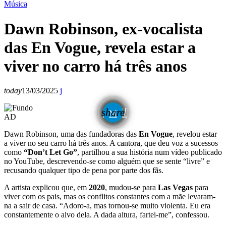
Música
Dawn Robinson, ex-vocalista
das En Vogue, revela estar a
viver no carro há três anos
today
13/03/2025
email
share
AD
Dawn Robinson, uma das fundadoras das
En Vogue
, revelou estar
a viver no seu carro há três anos. A cantora, que deu voz a sucessos
como
“Don’t Let Go”
, partilhou a sua história num vídeo publicado
no YouTube, descrevendo-se como alguém que se sente “livre” e
recusando qualquer tipo de pena por parte dos fãs.
A artista explicou que, em
2020
, mudou-se para
Las Vegas
para
viver com os pais, mas os conflitos constantes com a mãe levaram-
na a sair de casa. “Adoro-a, mas tornou-se muito violenta. Eu era
constantemente o alvo dela. A dada altura, fartei-me”, confessou.