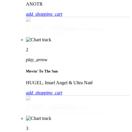
ANOTR
add_shopping_cart
play_arrow
Talk To You (feat. 54 Ultra)
ANOTR
2
play_arrow
Movin' To The Sun
HUGEL, Imael Angel & Ultra Naté
add_shopping_cart
play_arrow
Movin' To The Sun
HUGEL, Imael Angel & Ultra Naté
3