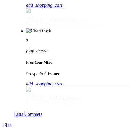
add_shopping_cart
play_arrow
Movin' To The Sun
HUGEL, Imael Angel & Ultra Naté
3
play_arrow
Free Your Mind
Prospa & Cloonee
add_shopping_cart
play_arrow
Free Your Mind
Prospa & Cloonee
Lista Completa