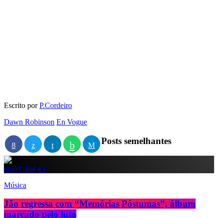
Escrito por
P.Cordeiro
Dawn Robinson
En Vogue
Posts semelhantes
insert_link
Música
Jão regressa com “Memórias Póstumas”, álbum
marcado pelo luto