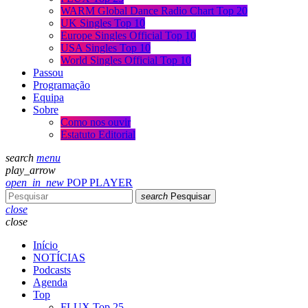
WARM Global Dance Radio Chart Top 20
UK Singles Top 10
Europe Singles Official Top 10
USA Singles Top 10
World Singles Official Top 10
Passou
Programação
Equipa
Sobre
Como nos ouvir
Estatuto Editorial
search
menu
play_arrow
open_in_new
POP PLAYER
search
Pesquisar
close
close
Início
NOTÍCIAS
Podcasts
Agenda
Top
FLUX Top 25