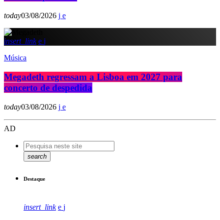
today
03/08/2026
insert_link
Música
Megadeth regressam a Lisboa em 2027 para
concerto de despedida
today
03/08/2026
AD
search
Destaque
insert_link