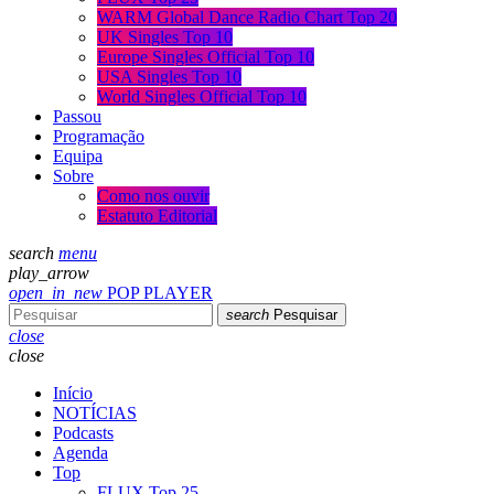
WARM Global Dance Radio Chart Top 20
UK Singles Top 10
Europe Singles Official Top 10
USA Singles Top 10
World Singles Official Top 10
Passou
Programação
Equipa
Sobre
Como nos ouvir
Estatuto Editorial
search
menu
play_arrow
open_in_new
POP PLAYER
search
Pesquisar
close
close
Início
NOTÍCIAS
Podcasts
Agenda
Top
FLUX Top 25