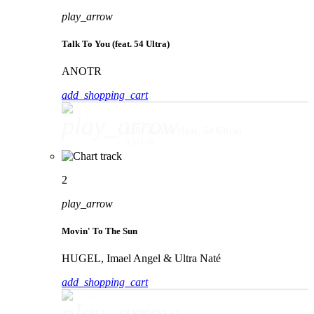
play_arrow
Talk To You (feat. 54 Ultra)
ANOTR
add_shopping_cart
play_arrow
Talk To You (feat. 54 Ultra)
ANOTR
2
play_arrow
Movin' To The Sun
HUGEL, Imael Angel & Ultra Naté
add_shopping_cart
play_arrow