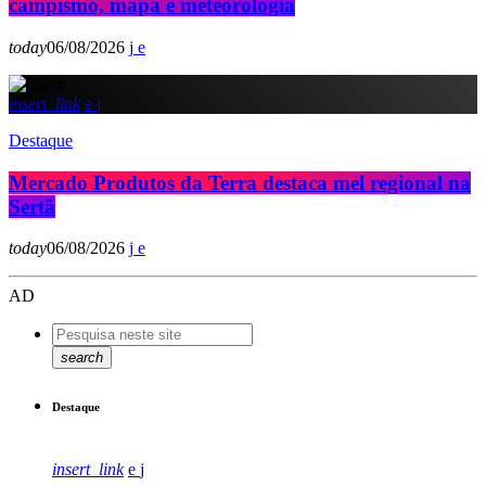
campismo, mapa e meteorologia
today
06/08/2026
insert_link
Destaque
Mercado Produtos da Terra destaca mel regional na
Sertã
today
06/08/2026
AD
search
Destaque
insert_link