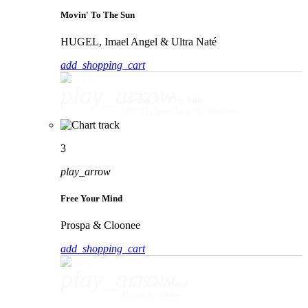
Movin' To The Sun
HUGEL, Imael Angel & Ultra Naté
add_shopping_cart
play_arrow
Movin' To The Sun
HUGEL, Imael Angel & Ultra Naté
3
play_arrow
Free Your Mind
Prospa & Cloonee
add_shopping_cart
play_arrow
Free Your Mind
Prospa & Cloonee