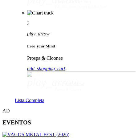
Movin' To The Sun
HUGEL, Imael Angel & Ultra Naté
3
play_arrow
Free Your Mind
Prospa & Cloonee
add_shopping_cart
play_arrow
Free Your Mind
Prospa & Cloonee
Lista Completa
AD
EVENTOS