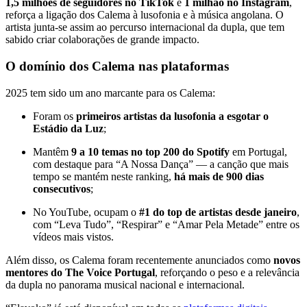
1,5 milhões de seguidores no TikTok
e
1 milhão no Instagram
,
reforça a ligação dos Calema à lusofonia e à música angolana. O
artista junta-se assim ao percurso internacional da dupla, que tem
sabido criar colaborações de grande impacto.
O domínio dos Calema nas plataformas
2025 tem sido um ano marcante para os Calema:
Foram os
primeiros artistas da lusofonia a esgotar o
Estádio da Luz
;
Mantêm
9 a 10 temas no top 200 do Spotify
em Portugal,
com destaque para “A Nossa Dança” — a canção que mais
tempo se mantém neste ranking,
há mais de 900 dias
consecutivos
;
No YouTube, ocupam o
#1 do top de artistas desde janeiro
,
com “Leva Tudo”, “Respirar” e “Amar Pela Metade” entre os
vídeos mais vistos.
Além disso, os Calema foram recentemente anunciados como
novos
mentores do The Voice Portugal
, reforçando o peso e a relevância
da dupla no panorama musical nacional e internacional.