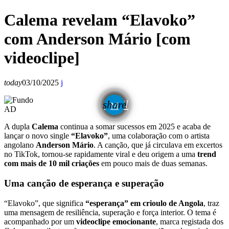
Calema revelam “Elavoko”
com Anderson Mário [com
videoclipe]
today
03/10/2025
email
share
AD
A dupla
Calema
continua a somar sucessos em 2025 e acaba de
lançar o novo single
“Elavoko”
, uma colaboração com o artista
angolano
Anderson Mário
. A canção, que já circulava em excertos
no TikTok, tornou-se rapidamente viral e deu origem a uma
trend
com mais de 10 mil criações
em pouco mais de duas semanas.
Uma canção de esperança e superação
“Elavoko”, que significa
“esperança” em crioulo de Angola
, traz
uma mensagem de resiliência, superação e força interior. O tema é
acompanhado por um
videoclipe emocionante
, marca registada dos