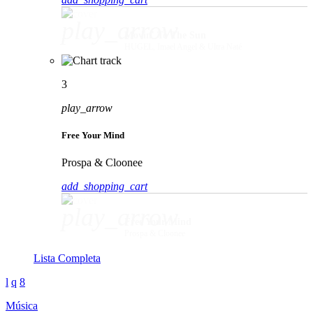
play_arrow
Movin' To The Sun
HUGEL, Imael Angel & Ultra Naté
3
play_arrow
Free Your Mind
Prospa & Cloonee
add_shopping_cart
play_arrow
Free Your Mind
Prospa & Cloonee
Lista Completa
Música