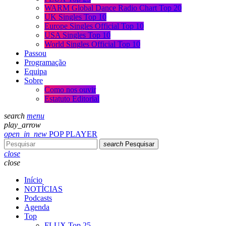
WARM Global Dance Radio Chart Top 20
UK Singles Top 10
Europe Singles Official Top 10
USA Singles Top 10
World Singles Official Top 10
Passou
Programação
Equipa
Sobre
Como nos ouvir
Estatuto Editorial
search
menu
play_arrow
open_in_new
POP PLAYER
search
Pesquisar
close
close
Início
NOTÍCIAS
Podcasts
Agenda
Top
FLUX Top 25