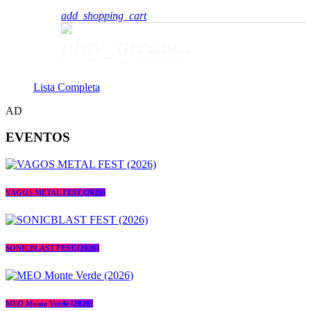
add_shopping_cart
play_arrow
Free Your Mind
Prospa & Cloonee
Lista Completa
AD
EVENTOS
VAGOS METAL FEST (2026)
SONICBLAST FEST (2026)
MEO Monte Verde (2026)