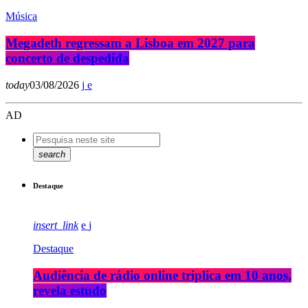
Música
Megadeth regressam a Lisboa em 2027 para
concerto de despedida
today
03/08/2026
AD
search
Destaque
insert_link
Destaque
Audiência de rádio online triplica em 10 anos,
revela estudo