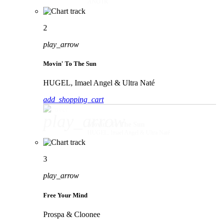
ANOTR
2
play_arrow
Movin' To The Sun
HUGEL, Imael Angel & Ultra Naté
add_shopping_cart
play_arrow
Movin' To The Sun
HUGEL, Imael Angel & Ultra Naté
3
play_arrow
Free Your Mind
Prospa & Cloonee