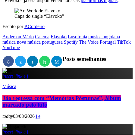
“Elavoko” já está disponível em todas as
plataformas digitais
.
Capa do single “Elavoko”
Escrito por
P.Cordeiro
Anderson Mário
Calema
Elavoko
Lusofonia
música angolana
música nova
música portuguesa
Spotify
The Voice Portugal
TikTok
YouTube
Posts semelhantes
insert_link
Música
Jão regressa com “Memórias Póstumas”, álbum
marcado pelo luto
today
03/08/2026
insert_link