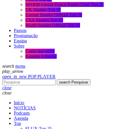
WARM Global Dance Radio Chart Top 20
UK Singles Top 10
Europe Singles Official Top 10
USA Singles Top 10
World Singles Official Top 10
Passou
Programação
Equipa
Sobre
Como nos ouvir
Estatuto Editorial
search
menu
play_arrow
open_in_new
POP PLAYER
search
Pesquisar
close
close
Início
NOTÍCIAS
Podcasts
Agenda
Top
FLUX Top 25