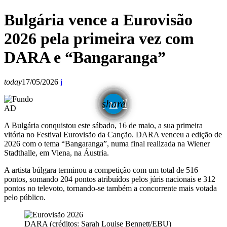
Bulgária vence a Eurovisão
2026 pela primeira vez com
DARA e “Bangaranga”
today
17/05/2026
email
share
AD
A Bulgária conquistou este sábado, 16 de maio, a sua primeira
vitória no Festival Eurovisão da Canção. DARA venceu a edição de
2026 com o tema “Bangaranga”, numa final realizada na Wiener
Stadthalle, em Viena, na Áustria.
A artista búlgara terminou a competição com um total de 516
pontos, somando 204 pontos atribuídos pelos júris nacionais e 312
pontos no televoto, tornando-se também a concorrente mais votada
pelo público.
DARA (créditos: Sarah Louise Bennett/EBU)