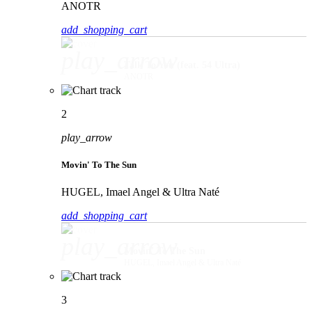
ANOTR
add_shopping_cart
play_arrow
Talk To You (feat. 54 Ultra)
ANOTR
2
play_arrow
Movin' To The Sun
HUGEL, Imael Angel & Ultra Naté
add_shopping_cart
play_arrow
Movin' To The Sun
HUGEL, Imael Angel & Ultra Naté
3