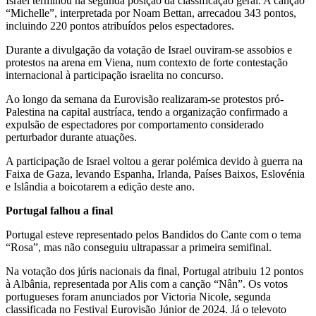
Israel terminou na segunda posição da classificação geral. A canção
“Michelle”, interpretada por Noam Bettan, arrecadou 343 pontos,
incluindo 220 pontos atribuídos pelos espectadores.
Durante a divulgação da votação de Israel ouviram-se assobios e
protestos na arena em Viena, num contexto de forte contestação
internacional à participação israelita no concurso.
Ao longo da semana da Eurovisão realizaram-se protestos pró-
Palestina na capital austríaca, tendo a organização confirmado a
expulsão de espectadores por comportamento considerado
perturbador durante atuações.
A participação de Israel voltou a gerar polémica devido à guerra na
Faixa de Gaza, levando Espanha, Irlanda, Países Baixos, Eslovénia
e Islândia a boicotarem a edição deste ano.
Portugal falhou a final
Portugal esteve representado pelos Bandidos do Cante com o tema
“Rosa”, mas não conseguiu ultrapassar a primeira semifinal.
Na votação dos júris nacionais da final, Portugal atribuiu 12 pontos
à Albânia, representada por Alis com a canção “Nân”. Os votos
portugueses foram anunciados por Victoria Nicole, segunda
classificada no Festival Eurovisão Júnior de 2024. Já o televoto