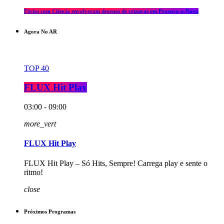
Férias com Ciência envolveram dezenas de crianças em Proença-a-Nova
Agora No AR
TOP 40
FLUX Hit Play
03:00 - 09:00
more_vert
FLUX Hit Play
FLUX Hit Play – Só Hits, Sempre! Carrega play e sente o
ritmo!
close
Próximos Programas