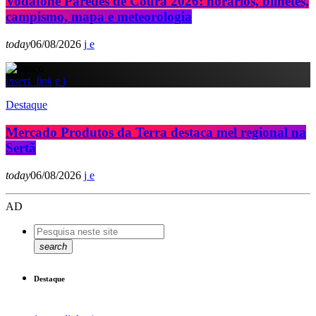
Vodafone Paredes de Coura 2026: horários, bilhetes,
campismo, mapa e meteorologia
today
06/08/2026
insert_link
Destaque
Mercado Produtos da Terra destaca mel regional na
Sertã
today
06/08/2026
AD
search
Destaque