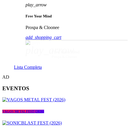
play_arrow
Free Your Mind
Prospa & Cloonee
add_shopping_cart
play_arrow
Free Your Mind
Prospa & Cloonee
Lista Completa
AD
EVENTOS
VAGOS METAL FEST (2026)