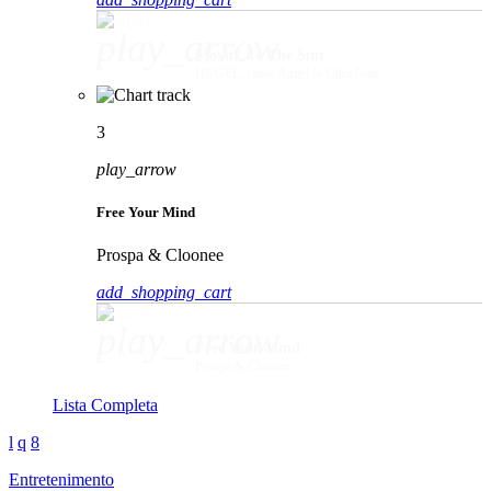
play_arrow
Movin' To The Sun
HUGEL, Imael Angel & Ultra Naté
3
play_arrow
Free Your Mind
Prospa & Cloonee
add_shopping_cart
play_arrow
Free Your Mind
Prospa & Cloonee
Lista Completa
Entretenimento