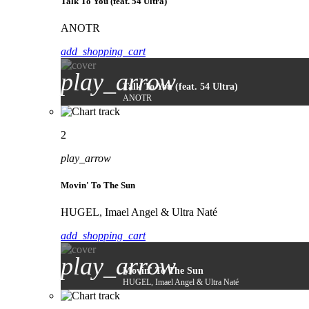
Talk To You (feat. 54 Ultra)
ANOTR
add_shopping_cart
play_arrow
Talk To You (feat. 54 Ultra)
ANOTR
2
play_arrow
Movin' To The Sun
HUGEL, Imael Angel & Ultra Naté
add_shopping_cart
play_arrow
Movin' To The Sun
HUGEL, Imael Angel & Ultra Naté