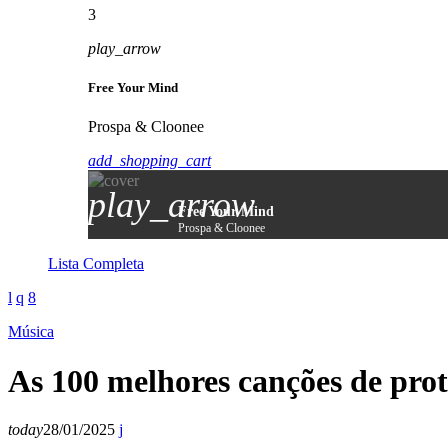
3
play_arrow
Free Your Mind
Prospa & Cloonee
add_shopping_cart
play_arrow
Free Your Mind
Prospa & Cloonee
Lista Completa
Música
As 100 melhores canções de prot
today
28/01/2025