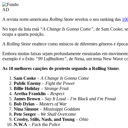
AD
A revista norte-americana
Rolling Stone
revelou o seu ranking das
100
No topo da lista está
“A Change Is Gonna Come”
, de Sam Cooke, s
ocupa a quarta posição.
A
Rolling Stone
enaltece como músicos de diferentes géneros e épocas
Embora muitas faixas sejam profundamente enraizadas em movimentos 
exemplo é o êxito
“99 Luftballons”
, de Nena, um tema New Wave cont
As 10 melhores canções de protesto segundo a Rolling Stone:
Sam Cooke
–
A Change Is Gonna Come
Public Enemy
–
Fight the Power
Billie Holiday
–
Strange Fruit
Aretha Franklin
–
Respect
James Brown
–
Say It Loud – I’m Black and I’m Proud
Bob Dylan
–
Masters of War
Nina Simone
–
Mississippi Goddam
Pete Seeger
–
We Shall Overcome
Crosby, Stills, Nash, and Young
–
Ohio
N.W.A
–
Fuck tha Police