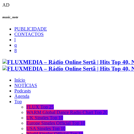
AD
music_note
PUBLICIDADE
CONTACTOS
Início
NOTÍCIAS
Podcasts
Agenda
Top
FLUX Top 25
WARM Global Dance Radio Chart Top 20
UK Singles Top 10
Europe Singles Official Top 10
USA Singles Top 10
World Singles Official Top 10