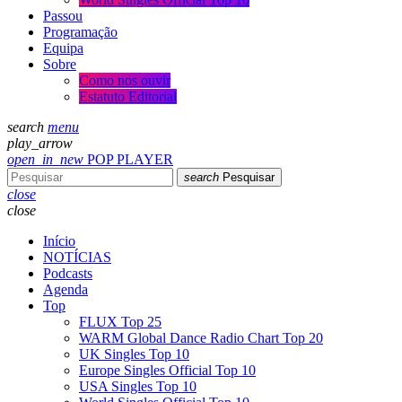
Passou
Programação
Equipa
Sobre
Como nos ouvir
Estatuto Editorial
search
menu
play_arrow
open_in_new
POP PLAYER
search
Pesquisar
close
close
Início
NOTÍCIAS
Podcasts
Agenda
Top
FLUX Top 25
WARM Global Dance Radio Chart Top 20
UK Singles Top 10
Europe Singles Official Top 10
USA Singles Top 10