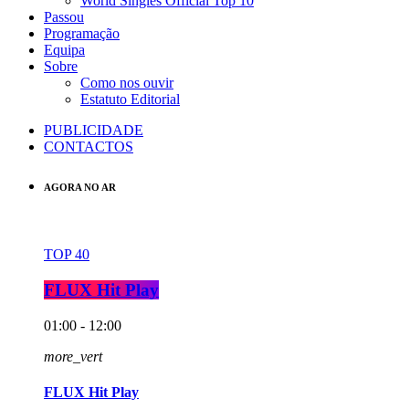
World Singles Official Top 10
Passou
Programação
Equipa
Sobre
Como nos ouvir
Estatuto Editorial
PUBLICIDADE
CONTACTOS
AGORA NO AR
TOP 40
FLUX Hit Play
01:00 - 12:00
more_vert
FLUX Hit Play