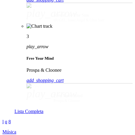
play_arrow
Movin' To The Sun
HUGEL, Imael Angel & Ultra Naté
3
play_arrow
Free Your Mind
Prospa & Cloonee
add_shopping_cart
play_arrow
Free Your Mind
Prospa & Cloonee
Lista Completa
Música