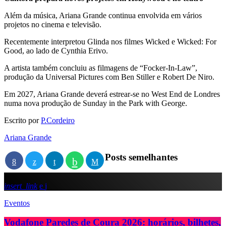
Além da música, Ariana Grande continua envolvida em vários
projetos no cinema e televisão.
Recentemente interpretou Glinda nos filmes
Wicked
e
Wicked: For
Good
, ao lado de
Cynthia Erivo
.
A artista também concluiu as filmagens de “Focker-In-Law”,
produção da Universal Pictures com
Ben Stiller
e
Robert De Niro
.
Em 2027, Ariana Grande deverá estrear-se no West End de Londres
numa nova produção de
Sunday in the Park with George
.
Escrito por
P.Cordeiro
Ariana Grande
Posts semelhantes
insert_link
Eventos
Vodafone Paredes de Coura 2026: horários, bilhetes,