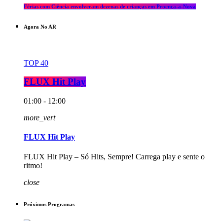
Férias com Ciência envolveram dezenas de crianças em Proença-a-Nova
Agora No AR
TOP 40
FLUX Hit Play
01:00 - 12:00
more_vert
FLUX Hit Play
FLUX Hit Play – Só Hits, Sempre! Carrega play e sente o
ritmo!
close
Próximos Programas