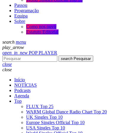
Passou
Programação
Equipa
Sobre
Como nos ouvir
Estatuto Editorial
search
menu
play_arrow
open_in_new
POP PLAYER
search
Pesquisar
close
close
Início
NOTÍCIAS
Podcasts
Agenda
Top
FLUX Top 25
WARM Global Dance Radio Chart Top 20
UK Singles Top 10
Europe Singles Official Top 10
USA Singles Top 10