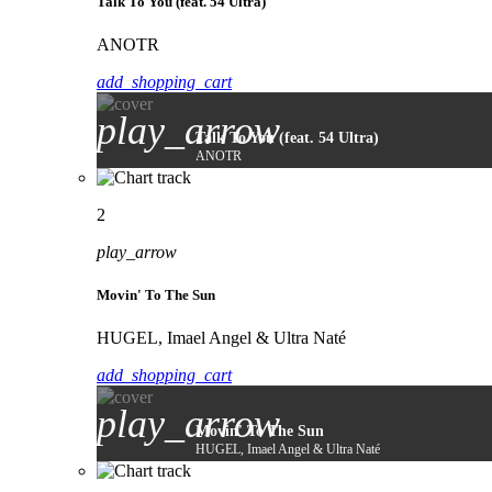
Talk To You (feat. 54 Ultra)
ANOTR
add_shopping_cart
play_arrow
Talk To You (feat. 54 Ultra)
ANOTR
2
play_arrow
Movin' To The Sun
HUGEL, Imael Angel & Ultra Naté
add_shopping_cart
play_arrow
Movin' To The Sun
HUGEL, Imael Angel & Ultra Naté