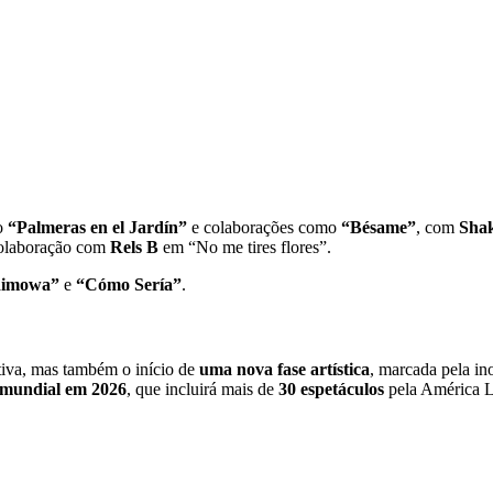
mo
“Palmeras en el Jardín”
e colaborações como
“Bésame”
, com
Shak
colaboração com
Rels B
em “No me tires flores”.
imowa”
e
“Cómo Sería”
.
tiva, mas também o início de
uma nova fase artística
, marcada pela in
 mundial em 2026
, que incluirá mais de
30 espetáculos
pela América L