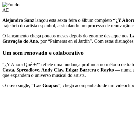
AD
Alejandro Sanz
lançou esta sexta-feira o álbum completo
“¿Y Ahor
trajetória do artista espanhol, assinalando um processo de renovação c
O lançamento chega poucos meses depois do enorme destaque nos
L
Gravação do Ano
, por “Palmeras en el Jardín”. Com estas distinçõe
Um som renovado e colaborativo
“¿Y Ahora Qué +?” reflete uma mudança profunda no método de traba
Casta, Spreadlove, Andy Clay, Edgar Barrera e Rayito
— numa ap
que expandem o universo musical do artista.
O novo single,
“Las Guapas”
, chega acompanhado de um videoclipe