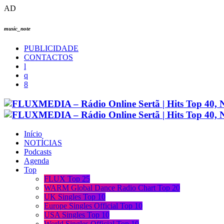
AD
music_note
PUBLICIDADE
CONTACTOS
Início
NOTÍCIAS
Podcasts
Agenda
Top
FLUX Top 25
WARM Global Dance Radio Chart Top 20
UK Singles Top 10
Europe Singles Official Top 10
USA Singles Top 10
World Singles Official Top 10