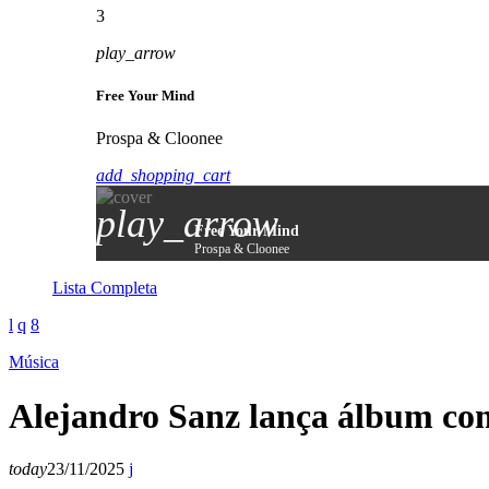
3
play_arrow
Free Your Mind
Prospa & Cloonee
add_shopping_cart
play_arrow
Free Your Mind
Prospa & Cloonee
Lista Completa
Música
Alejandro Sanz lança álbum co
today
23/11/2025