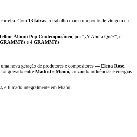
a carreira. Com
13 faixas
, o trabalho marca um ponto de viragem na
elhor Álbum Pop Contemporâneo
, por “¿Y Ahora Qué?”, e
in GRAMMYs
e
4 GRAMMYs
.
om uma nova geração de produtores e compositores —
Elena Rose,
 foi gravado entre
Madrid e Miami
, cruzando influências e energias
t, e filmado integralmente em Miami.