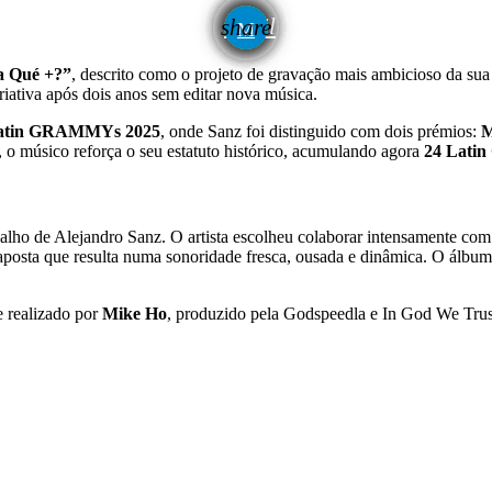
email
share
a Qué +?”
, descrito como o projeto de gravação mais ambicioso da su
riativa após dois anos sem editar nova música.
atin GRAMMYs 2025
, onde Sanz foi distinguido com dois prémios:
M
s, o músico reforça o seu estatuto histórico, acumulando agora
24 Lat
lho de Alejandro Sanz. O artista escolheu colaborar intensamente c
osta que resulta numa sonoridade fresca, ousada e dinâmica. O álbum
 realizado por
Mike Ho
, produzido pela Godspeedla e In God We Trus