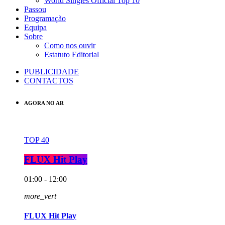
World Singles Official Top 10
Passou
Programação
Equipa
Sobre
Como nos ouvir
Estatuto Editorial
PUBLICIDADE
CONTACTOS
AGORA NO AR
TOP 40
FLUX Hit Play
01:00 - 12:00
more_vert
FLUX Hit Play