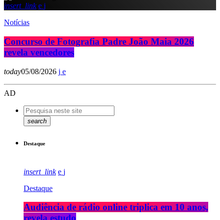
insert_link
Notícias
Concurso de Fotografia Padre João Maia 2026
revela vencedores
today
05/08/2026
AD
search
Destaque
insert_link
Destaque
Audiência de rádio online triplica em 10 anos,
revela estudo