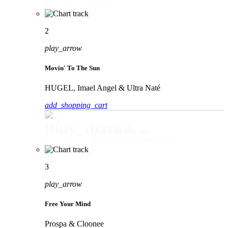
ANOTR
2
play_arrow
Movin' To The Sun
HUGEL, Imael Angel & Ultra Naté
add_shopping_cart
play_arrow
Movin' To The Sun
HUGEL, Imael Angel & Ultra Naté
3
play_arrow
Free Your Mind
Prospa & Cloonee