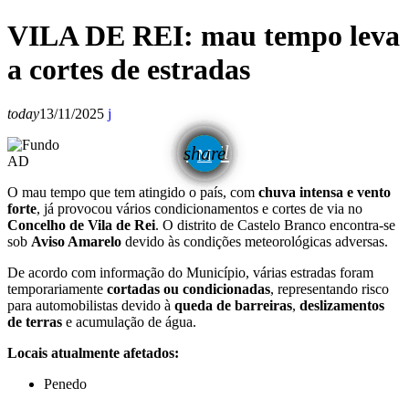
VILA DE REI: mau tempo leva
a cortes de estradas
today
13/11/2025
email
share
AD
O mau tempo que tem atingido o país, com
chuva intensa e vento
forte
, já provocou vários condicionamentos e cortes de via no
Concelho de Vila de Rei
. O distrito de Castelo Branco encontra-se
sob
Aviso Amarelo
devido às condições meteorológicas adversas.
De acordo com informação do Município, várias estradas foram
temporariamente
cortadas ou condicionadas
, representando risco
para automobilistas devido à
queda de barreiras
,
deslizamentos
de terras
e acumulação de água.
Locais atualmente afetados:
Penedo