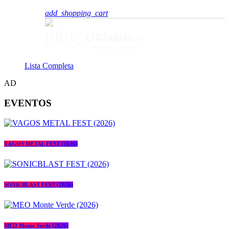
add_shopping_cart
play_arrow
Free Your Mind
Prospa & Cloonee
Lista Completa
AD
EVENTOS
VAGOS METAL FEST (2026)
SONICBLAST FEST (2026)
MEO Monte Verde (2026)