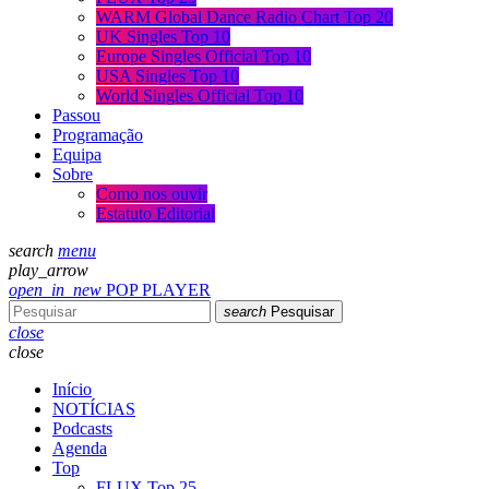
WARM Global Dance Radio Chart Top 20
UK Singles Top 10
Europe Singles Official Top 10
USA Singles Top 10
World Singles Official Top 10
Passou
Programação
Equipa
Sobre
Como nos ouvir
Estatuto Editorial
search
menu
play_arrow
open_in_new
POP PLAYER
search
Pesquisar
close
close
Início
NOTÍCIAS
Podcasts
Agenda
Top
FLUX Top 25