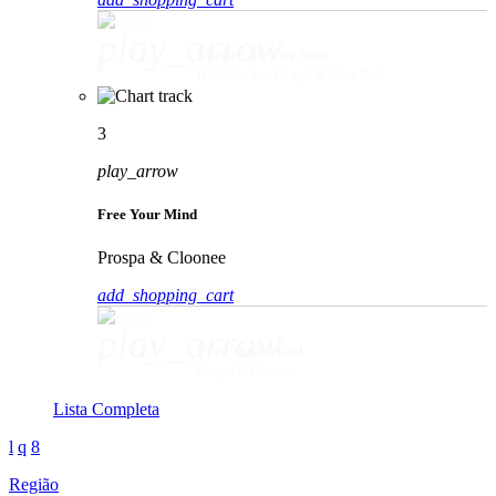
play_arrow
Movin' To The Sun
HUGEL, Imael Angel & Ultra Naté
3
play_arrow
Free Your Mind
Prospa & Cloonee
add_shopping_cart
play_arrow
Free Your Mind
Prospa & Cloonee
Lista Completa
Região