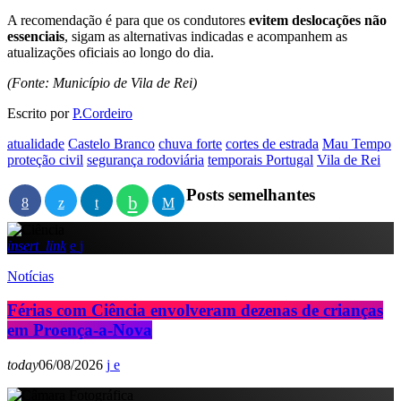
A recomendação é para que os condutores
evitem deslocações não
essenciais
, sigam as alternativas indicadas e acompanhem as
atualizações oficiais ao longo do dia.
(Fonte: Município de Vila de Rei)
Escrito por
P.Cordeiro
atualidade
Castelo Branco
chuva forte
cortes de estrada
Mau Tempo
proteção civil
segurança rodoviária
temporais Portugal
Vila de Rei
Posts semelhantes
insert_link
Notícias
Férias com Ciência envolveram dezenas de crianças
em Proença-a-Nova
today
06/08/2026