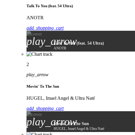
Talk To You (feat. 54 Ultra)
ANOTR
add_shopping_cart
play_arrow
Talk To You (feat. 54 Ultra)
ANOTR
2
play_arrow
Movin' To The Sun
HUGEL, Imael Angel & Ultra Naté
add_shopping_cart
play_arrow
Movin' To The Sun
HUGEL, Imael Angel & Ultra Naté