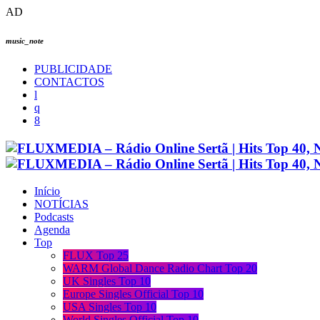
AD
music_note
PUBLICIDADE
CONTACTOS
Início
NOTÍCIAS
Podcasts
Agenda
Top
FLUX Top 25
WARM Global Dance Radio Chart Top 20
UK Singles Top 10
Europe Singles Official Top 10
USA Singles Top 10
World Singles Official Top 10