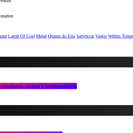
tskull
reation
aani
Lamb Of God
Metal
Quinta do Ega
Satyricon
Vagos
Within Tempt
, campismo, mapa e meteorologia