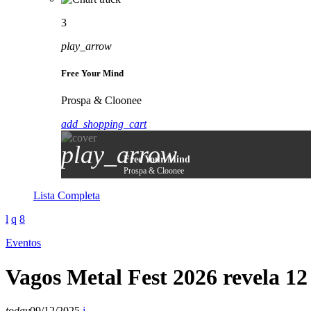
3
play_arrow
Free Your Mind
Prospa & Cloonee
add_shopping_cart
play_arrow
Free Your Mind
Prospa & Cloonee
Lista Completa
Eventos
Vagos Metal Fest 2026 revela 1
today
09/12/2025