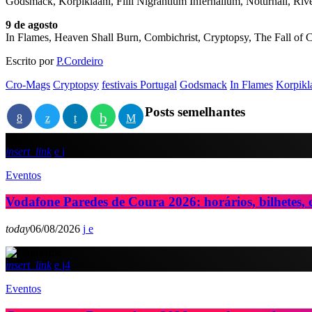
Godsmack, Korpiklaani, Filii Nigrantium Infernalium, Noturnall, Rive
9 de agosto
In Flames, Heaven Shall Burn, Combichrist, Cryptopsy, The Fall of C
Escrito por
P.Cordeiro
Cro-Mags
Cryptopsy
festivais Portugal
Godsmack
In Flames
Korpikl
Posts semelhantes
insert_link
Eventos
Vodafone Paredes de Coura 2026: horários, bilhetes
today
06/08/2026
insert_link
4
Eventos