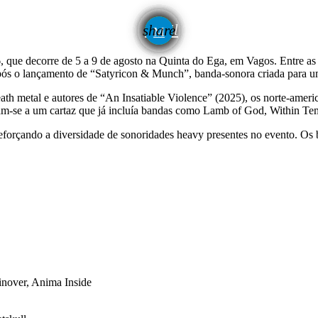
email
share
 que decorre de 5 a 9 de agosto na Quinta do Ega, em Vagos. Entre as 
os após o lançamento de “Satyricon & Munch”, banda-sonora criada pa
th metal e autores de “An Insatiable Violence” (2025), os norte-americ
tam-se a um cartaz que já incluía bandas como Lamb of God, Within Te
forçando a diversidade de sonoridades heavy presentes no evento. Os bi
inover, Anima Inside