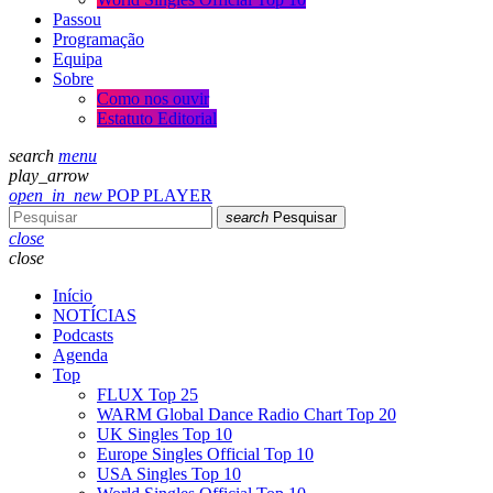
Passou
Programação
Equipa
Sobre
Como nos ouvir
Estatuto Editorial
search
menu
play_arrow
open_in_new
POP PLAYER
search
Pesquisar
close
close
Início
NOTÍCIAS
Podcasts
Agenda
Top
FLUX Top 25
WARM Global Dance Radio Chart Top 20
UK Singles Top 10
Europe Singles Official Top 10
USA Singles Top 10