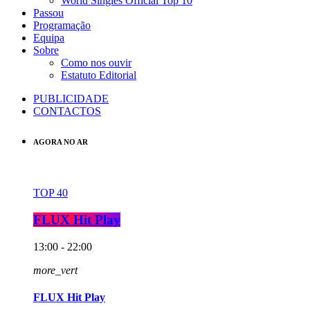
World Singles Official Top 10
Passou
Programação
Equipa
Sobre
Como nos ouvir
Estatuto Editorial
PUBLICIDADE
CONTACTOS
AGORA NO AR
TOP 40
FLUX Hit Play
13:00 - 22:00
more_vert
FLUX Hit Play