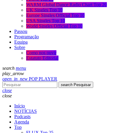
WARM Global Dance Radio Chart Top 20
UK Singles Top 10
Europe Singles Official Top 10
USA Singles Top 10
World Singles Official Top 10
Passou
Programação
Equipa
Sobre
Como nos ouvir
Estatuto Editorial
search
menu
play_arrow
open_in_new
POP PLAYER
search
Pesquisar
close
close
Início
NOTÍCIAS
Podcasts
Agenda
Top
FLUX Top 25