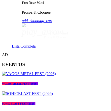
Free Your Mind
Prospa & Cloonee
add_shopping_cart
play_arrow
Free Your Mind
Prospa & Cloonee
Lista Completa
AD
EVENTOS
VAGOS METAL FEST (2026)
SONICBLAST FEST (2026)