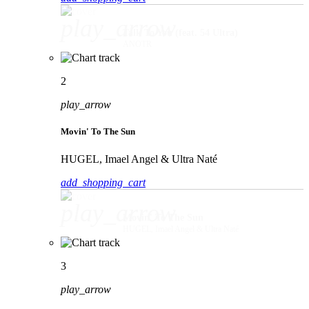
play_arrow
Talk To You (feat. 54 Ultra)
ANOTR
2
play_arrow
Movin' To The Sun
HUGEL, Imael Angel & Ultra Naté
add_shopping_cart
play_arrow
Movin' To The Sun
HUGEL, Imael Angel & Ultra Naté
3
play_arrow