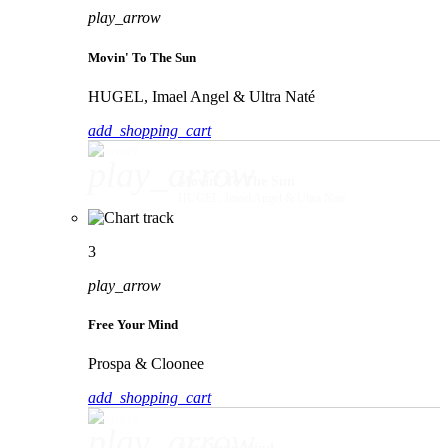
play_arrow
Movin' To The Sun
HUGEL, Imael Angel & Ultra Naté
add_shopping_cart
play_arrow
Movin' To The Sun
HUGEL, Imael Angel & Ultra Naté
3
play_arrow
Free Your Mind
Prospa & Cloonee
add_shopping_cart
play_arrow