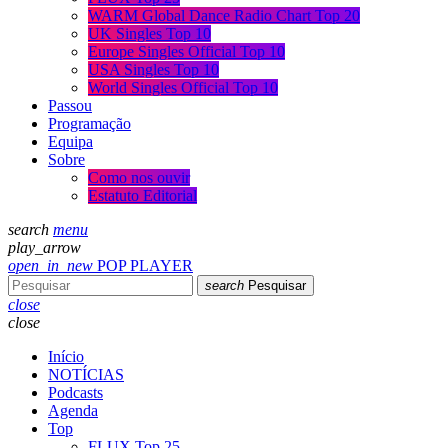
WARM Global Dance Radio Chart Top 20
UK Singles Top 10
Europe Singles Official Top 10
USA Singles Top 10
World Singles Official Top 10
Passou
Programação
Equipa
Sobre
Como nos ouvir
Estatuto Editorial
search
menu
play_arrow
open_in_new
POP PLAYER
search
Pesquisar
close
close
Início
NOTÍCIAS
Podcasts
Agenda
Top
FLUX Top 25