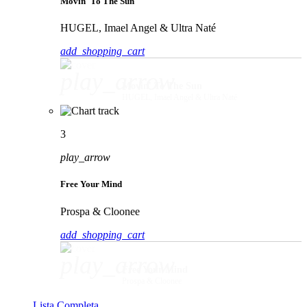
Movin' To The Sun
HUGEL, Imael Angel & Ultra Naté
add_shopping_cart
play_arrow
Movin' To The Sun
HUGEL, Imael Angel & Ultra Naté
3
play_arrow
Free Your Mind
Prospa & Cloonee
add_shopping_cart
play_arrow
Free Your Mind
Prospa & Cloonee
Lista Completa