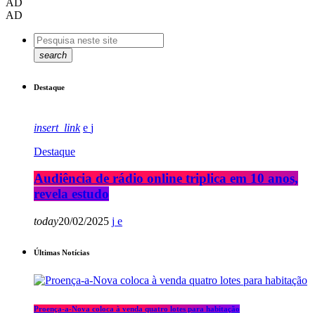
AD
AD
search
Destaque
insert_link
Destaque
Audiência de rádio online triplica em 10 anos,
revela estudo
today
20/02/2025
Últimas Notícias
Proença-a-Nova coloca à venda quatro lotes para habitação