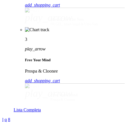
add_shopping_cart
play_arrow
Movin' To The Sun
HUGEL, Imael Angel & Ultra Naté
3
play_arrow
Free Your Mind
Prospa & Cloonee
add_shopping_cart
play_arrow
Free Your Mind
Prospa & Cloonee
Lista Completa