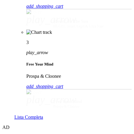
add_shopping_cart
play_arrow
Movin' To The Sun
HUGEL, Imael Angel & Ultra Naté
3
play_arrow
Free Your Mind
Prospa & Cloonee
add_shopping_cart
play_arrow
Free Your Mind
Prospa & Cloonee
Lista Completa
AD