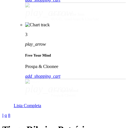
play_arrow
Movin' To The Sun
HUGEL, Imael Angel & Ultra Naté
3
play_arrow
Free Your Mind
Prospa & Cloonee
add_shopping_cart
play_arrow
Free Your Mind
Prospa & Cloonee
Lista Completa