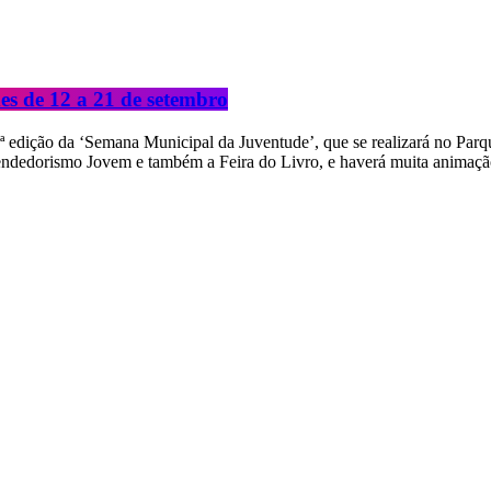
es de 12 a 21 de setembro
3ª edição da ‘Semana Municipal da Juventude’, que se realizará no Pa
endedorismo Jovem e também a Feira do Livro, e haverá muita animação