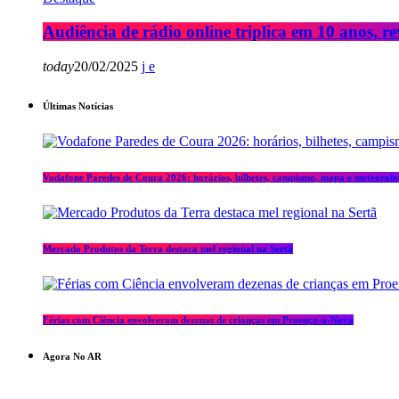
Audiência de rádio online triplica em 10 anos, re
today
20/02/2025
Últimas Notícias
Vodafone Paredes de Coura 2026: horários, bilhetes, campismo, mapa e meteorolo
Mercado Produtos da Terra destaca mel regional na Sertã
Férias com Ciência envolveram dezenas de crianças em Proença-a-Nova
Agora No AR