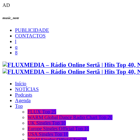
AD
music_note
PUBLICIDADE
CONTACTOS
Início
NOTÍCIAS
Podcasts
Agenda
Top
FLUX Top 25
WARM Global Dance Radio Chart Top 20
UK Singles Top 10
Europe Singles Official Top 10
USA Singles Top 10
World Singles Official Top 10