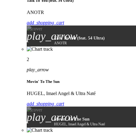
Talk To You (feat. 54 Ultra)
ANOTR
add_shopping_cart
play_arrow
Talk To You (feat. 54 Ultra)
ANOTR
2
play_arrow
Movin' To The Sun
HUGEL, Imael Angel & Ultra Naté
add_shopping_cart
play_arrow
Movin' To The Sun
HUGEL, Imael Angel & Ultra Naté