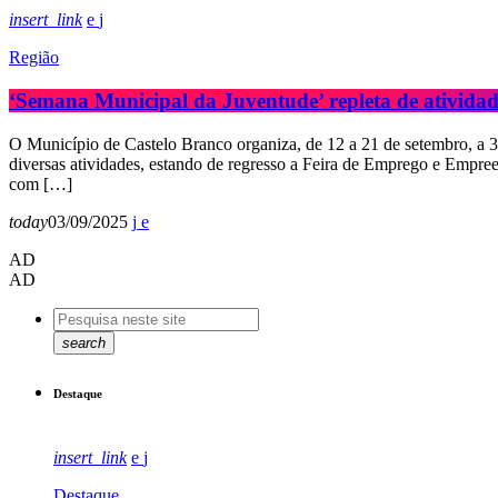
insert_link
Região
‘Semana Municipal da Juventude’ repleta de atividad
O Município de Castelo Branco organiza, de 12 a 21 de setembro, a 
diversas atividades, estando de regresso a Feira de Emprego e Empre
com […]
today
03/09/2025
AD
AD
search
Destaque
insert_link
Destaque