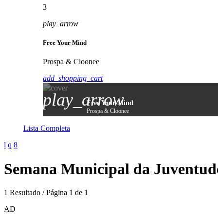
3
play_arrow
Free Your Mind
Prospa & Cloonee
add_shopping_cart
play_arrow
Free Your Mind
Prospa & Cloonee
Lista Completa
Semana Municipal da Juventude
1 Resultado / Página 1 de 1
AD