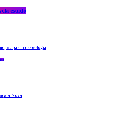
vela estudo
gia