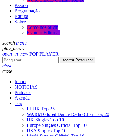
Passou
Programação
Equipa
Sobre
Como nos ouvir
Estatuto Editorial
search
menu
play_arrow
open_in_new
POP PLAYER
search
Pesquisar
close
close
Início
NOTÍCIAS
Podcasts
Agenda
Top
FLUX Top 25
WARM Global Dance Radio Chart Top 20
UK Singles Top 10
Europe Singles Official Top 10
USA Singles Top 10