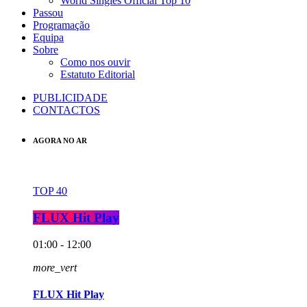
World Singles Official Top 10
Passou
Programação
Equipa
Sobre
Como nos ouvir
Estatuto Editorial
PUBLICIDADE
CONTACTOS
AGORA NO AR
TOP 40
FLUX Hit Play
01:00 - 12:00
more_vert
FLUX Hit Play