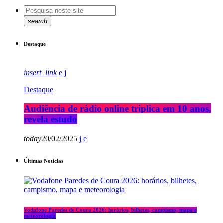
search
Destaque
insert_link
Destaque
Audiência de rádio online triplica em 10 anos,
revela estudo
today
20/02/2025
Últimas Notícias
Vodafone Paredes de Coura 2026: horários, bilhetes, campismo, mapa e
meteorologia