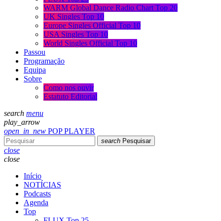
WARM Global Dance Radio Chart Top 20
UK Singles Top 10
Europe Singles Official Top 10
USA Singles Top 10
World Singles Official Top 10
Passou
Programação
Equipa
Sobre
Como nos ouvir
Estatuto Editorial
search
menu
play_arrow
open_in_new
POP PLAYER
search
Pesquisar
close
close
Início
NOTÍCIAS
Podcasts
Agenda
Top
FLUX Top 25