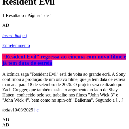
Resident Evil
1 Resultado / Página 1 de 1
AD
insert_link
Entretenimento
“Resident Evil” regressa ao cinema com novo filme e
já tem data de estreia
A icónica saga "Resident Evil" está de volta ao grande ecrã. A Sony
confirmou a produção de um oitavo filme, que já tem data de estreia
marcada para 18 de setembro de 2026. O projeto será realizado por
Zach Cregger, que também assina o argumento ao lado de Shay
Hatten, conhecido pelo seu trabalho nos filmes "John Wick 3" e
"John Wick 4", bem como no spin-off "Ballerina". Segundo a […]
today
10/03/2025
AD
AD