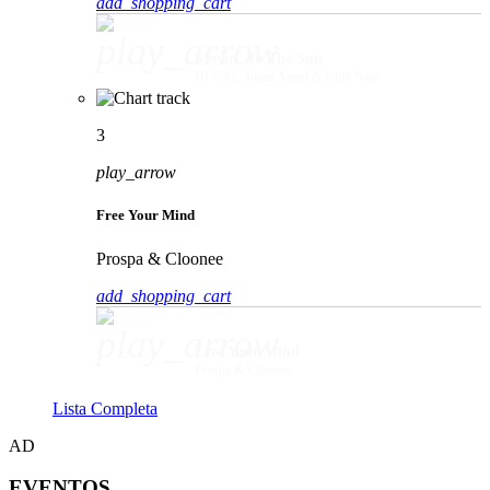
add_shopping_cart
play_arrow
Movin' To The Sun
HUGEL, Imael Angel & Ultra Naté
3
play_arrow
Free Your Mind
Prospa & Cloonee
add_shopping_cart
play_arrow
Free Your Mind
Prospa & Cloonee
Lista Completa
AD
EVENTOS