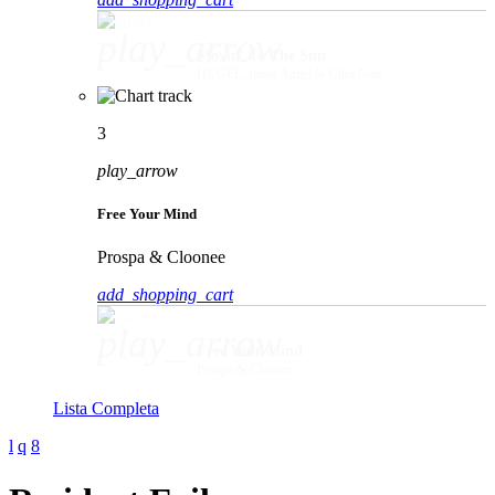
play_arrow
Movin' To The Sun
HUGEL, Imael Angel & Ultra Naté
3
play_arrow
Free Your Mind
Prospa & Cloonee
add_shopping_cart
play_arrow
Free Your Mind
Prospa & Cloonee
Lista Completa