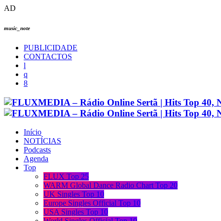
AD
music_note
PUBLICIDADE
CONTACTOS
Início
NOTÍCIAS
Podcasts
Agenda
Top
FLUX Top 25
WARM Global Dance Radio Chart Top 20
UK Singles Top 10
Europe Singles Official Top 10
USA Singles Top 10
World Singles Official Top 10