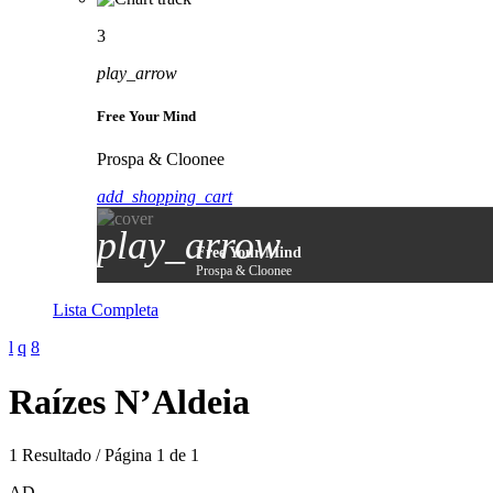
3
play_arrow
Free Your Mind
Prospa & Cloonee
add_shopping_cart
play_arrow
Free Your Mind
Prospa & Cloonee
Lista Completa
Raízes N’Aldeia
1 Resultado / Página 1 de 1
AD