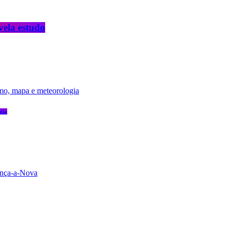
vela estudo
gia