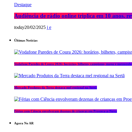
Destaque
Audiência de rádio online triplica em 10 anos, re
today
20/02/2025
Últimas Notícias
Vodafone Paredes de Coura 2026: horários, bilhetes, campismo, mapa e meteorolo
Mercado Produtos da Terra destaca mel regional na Sertã
Férias com Ciência envolveram dezenas de crianças em Proença-a-Nova
Agora No AR