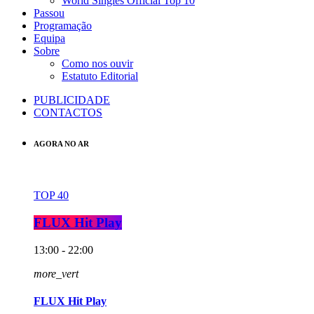
World Singles Official Top 10
Passou
Programação
Equipa
Sobre
Como nos ouvir
Estatuto Editorial
PUBLICIDADE
CONTACTOS
AGORA NO AR
TOP 40
FLUX Hit Play
13:00 - 22:00
more_vert
FLUX Hit Play