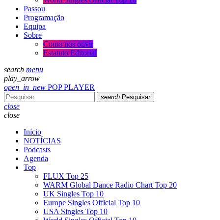
Passou
Programação
Equipa
Sobre
Como nos ouvir
Estatuto Editorial
search
menu
play_arrow
open_in_new
POP PLAYER
search
Pesquisar
close
close
Início
NOTÍCIAS
Podcasts
Agenda
Top
FLUX Top 25
WARM Global Dance Radio Chart Top 20
UK Singles Top 10
Europe Singles Official Top 10
USA Singles Top 10