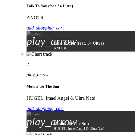
Talk To You (feat. 54 Ultra)
ANOTR
add_shopping_cart
play_arrow
Talk To You (feat. 54 Ultra)
ANOTR
2
play_arrow
Movin' To The Sun
HUGEL, Imael Angel & Ultra Naté
add_shopping_cart
play_arrow
Movin' To The Sun
HUGEL, Imael Angel & Ultra Naté