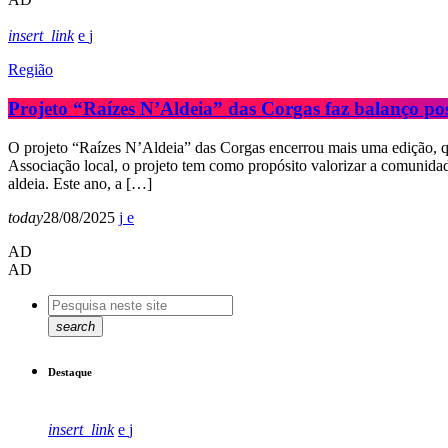
insert_link
Região
Projeto “Raízes N’Aldeia” das Corgas faz balanço pos
O projeto “Raízes N’Aldeia” das Corgas encerrou mais uma edição, qu
Associação local, o projeto tem como propósito valorizar a comunidad
aldeia. Este ano, a […]
today
28/08/2025
AD
AD
search
Destaque
insert_link