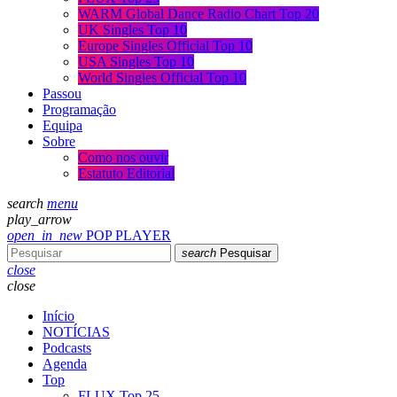
WARM Global Dance Radio Chart Top 20
UK Singles Top 10
Europe Singles Official Top 10
USA Singles Top 10
World Singles Official Top 10
Passou
Programação
Equipa
Sobre
Como nos ouvir
Estatuto Editorial
search
menu
play_arrow
open_in_new
POP PLAYER
search
Pesquisar
close
close
Início
NOTÍCIAS
Podcasts
Agenda
Top
FLUX Top 25