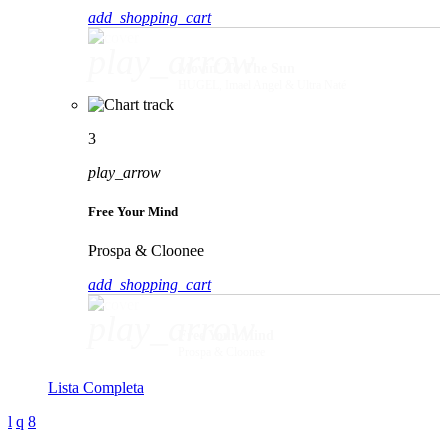
add_shopping_cart
play_arrow
Movin' To The Sun
HUGEL, Imael Angel & Ultra Naté
3
play_arrow
Free Your Mind
Prospa & Cloonee
add_shopping_cart
play_arrow
Free Your Mind
Prospa & Cloonee
Lista Completa