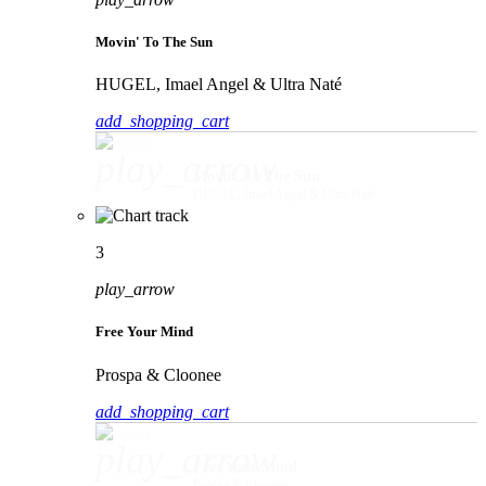
Movin' To The Sun
HUGEL, Imael Angel & Ultra Naté
add_shopping_cart
play_arrow
Movin' To The Sun
HUGEL, Imael Angel & Ultra Naté
3
play_arrow
Free Your Mind
Prospa & Cloonee
add_shopping_cart
play_arrow
Free Your Mind
Prospa & Cloonee