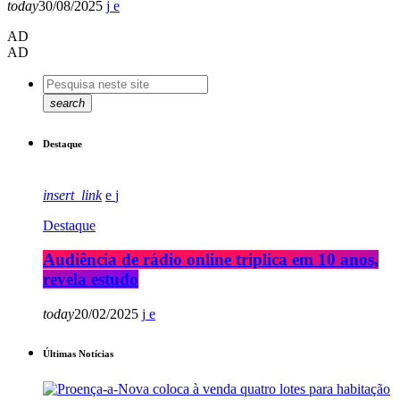
today
30/08/2025
AD
AD
search
Destaque
insert_link
Destaque
Audiência de rádio online triplica em 10 anos,
revela estudo
today
20/02/2025
Últimas Notícias