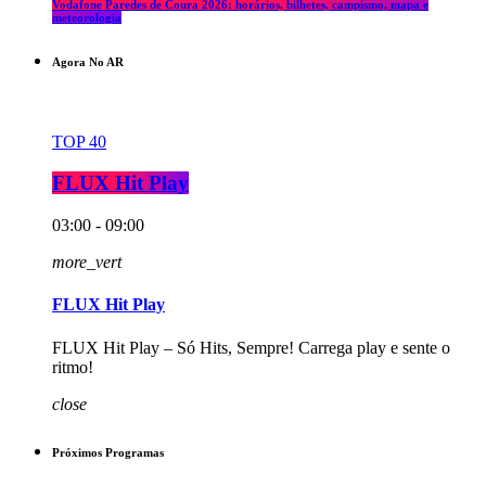
Vodafone Paredes de Coura 2026: horários, bilhetes, campismo, mapa e
meteorologia
Agora No AR
TOP 40
FLUX Hit Play
03:00 - 09:00
more_vert
FLUX Hit Play
FLUX Hit Play – Só Hits, Sempre! Carrega play e sente o
ritmo!
close
Próximos Programas