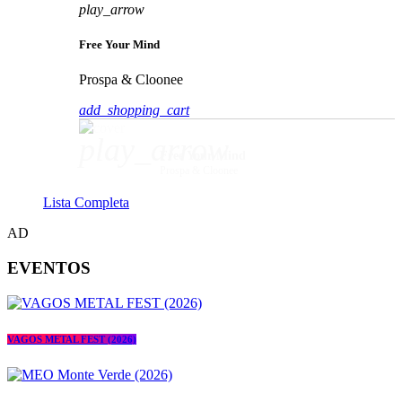
play_arrow
Free Your Mind
Prospa & Cloonee
add_shopping_cart
play_arrow
Free Your Mind
Prospa & Cloonee
Lista Completa
AD
EVENTOS
VAGOS METAL FEST (2026)