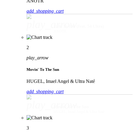
ANOTR
add_shopping_cart
play_arrow
Talk To You (feat. 54 Ultra)
ANOTR
2
play_arrow
Movin' To The Sun
HUGEL, Imael Angel & Ultra Naté
add_shopping_cart
play_arrow
Movin' To The Sun
HUGEL, Imael Angel & Ultra Naté
3