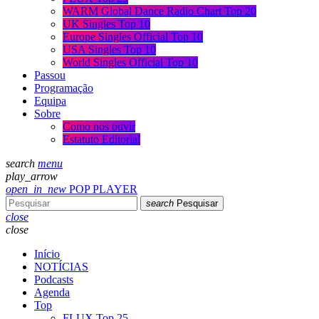
WARM Global Dance Radio Chart Top 20
UK Singles Top 10
Europe Singles Official Top 10
USA Singles Top 10
World Singles Official Top 10
Passou
Programação
Equipa
Sobre
Como nos ouvir
Estatuto Editorial
search
menu
play_arrow
open_in_new
POP PLAYER
search
Pesquisar
close
close
Início
NOTÍCIAS
Podcasts
Agenda
Top
FLUX Top 25