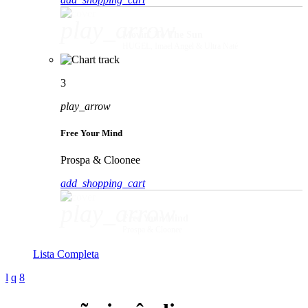
play_arrow
Movin' To The Sun
HUGEL, Imael Angel & Ultra Naté
3
play_arrow
Free Your Mind
Prospa & Cloonee
add_shopping_cart
play_arrow
Free Your Mind
Prospa & Cloonee
Lista Completa