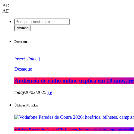
AD
AD
search
Destaque
insert_link
Destaque
Audiência de rádio online triplica em 10 anos, re
today
20/02/2025
Últimas Notícias
Vodafone Paredes de Coura 2026: horários, bilhetes, campismo, mapa e meteorolo