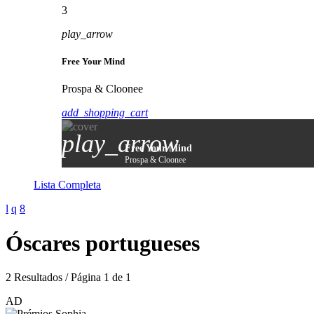
3
play_arrow
Free Your Mind
Prospa & Cloonee
add_shopping_cart
play_arrow
Free Your Mind
Prospa & Cloonee
Lista Completa
Óscares portugueses
2 Resultados / Página 1 de 1
AD