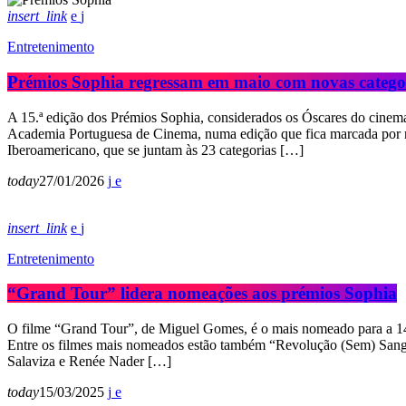
insert_link
Entretenimento
Prémios Sophia regressam em maio com novas catego
A 15.ª edição dos Prémios Sophia, considerados os Óscares do cinema 
Academia Portuguesa de Cinema, numa edição que fica marcada por no
Iberoamericano, que se juntam às 23 categorias […]
today
27/01/2026
insert_link
Entretenimento
“Grand Tour” lidera nomeações aos prémios Sophia
O filme “Grand Tour”, de Miguel Gomes, é o mais nomeado para a 14.
Entre os filmes mais nomeados estão também “Revolução (Sem) Sangu
Salaviza e Renée Nader […]
today
15/03/2025