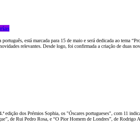
rias
português, está marcada para 15 de maio e será dedicada ao tema “Proje
vidades relevantes. Desde logo, foi confirmada a criação de duas no
ª edição dos Prémios Sophia, os "Óscares portugueses", com 11 indica
e”, de Rui Pedro Rosa, e “O Pior Homem de Londres”, de Rodrigo Are