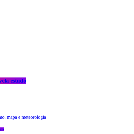
vela estudo
gia