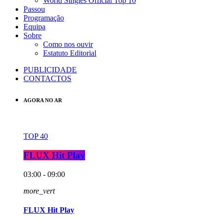
World Singles Official Top 10
Passou
Programação
Equipa
Sobre
Como nos ouvir
Estatuto Editorial
PUBLICIDADE
CONTACTOS
AGORA NO AR
TOP 40
FLUX Hit Play
03:00 - 09:00
more_vert
FLUX Hit Play