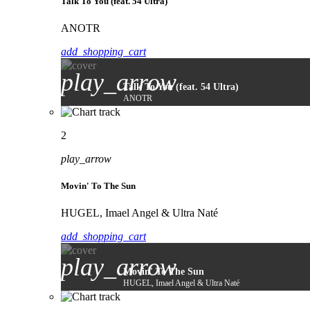
Talk To You (feat. 54 Ultra)
ANOTR
add_shopping_cart
play_arrow
Talk To You (feat. 54 Ultra)
ANOTR
2
play_arrow
Movin' To The Sun
HUGEL, Imael Angel & Ultra Naté
add_shopping_cart
play_arrow
Movin' To The Sun
HUGEL, Imael Angel & Ultra Naté