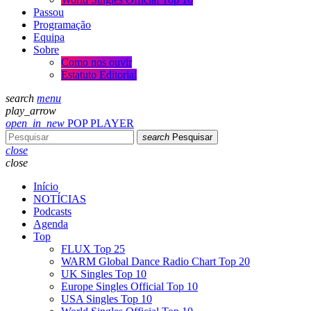
Passou
Programação
Equipa
Sobre
Como nos ouvir
Estatuto Editorial
search
menu
play_arrow
open_in_new
POP PLAYER
search
Pesquisar
close
close
Início
NOTÍCIAS
Podcasts
Agenda
Top
FLUX Top 25
WARM Global Dance Radio Chart Top 20
UK Singles Top 10
Europe Singles Official Top 10
USA Singles Top 10