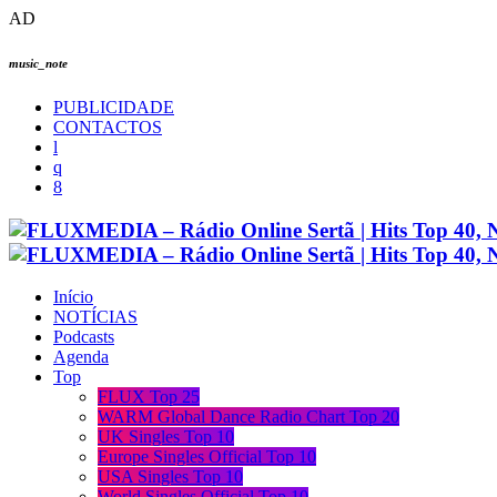
AD
music_note
PUBLICIDADE
CONTACTOS
Início
NOTÍCIAS
Podcasts
Agenda
Top
FLUX Top 25
WARM Global Dance Radio Chart Top 20
UK Singles Top 10
Europe Singles Official Top 10
USA Singles Top 10
World Singles Official Top 10