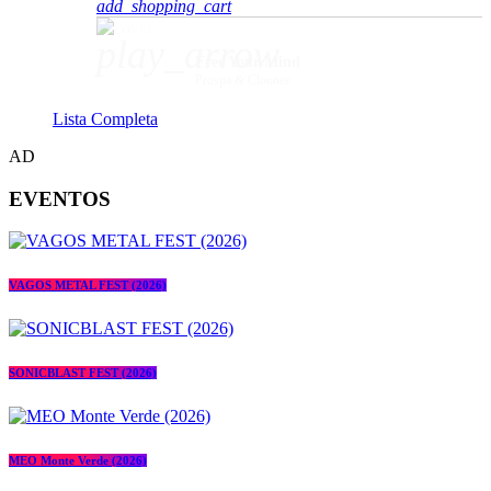
add_shopping_cart
play_arrow
Free Your Mind
Prospa & Cloonee
Lista Completa
AD
EVENTOS
VAGOS METAL FEST (2026)
SONICBLAST FEST (2026)
MEO Monte Verde (2026)