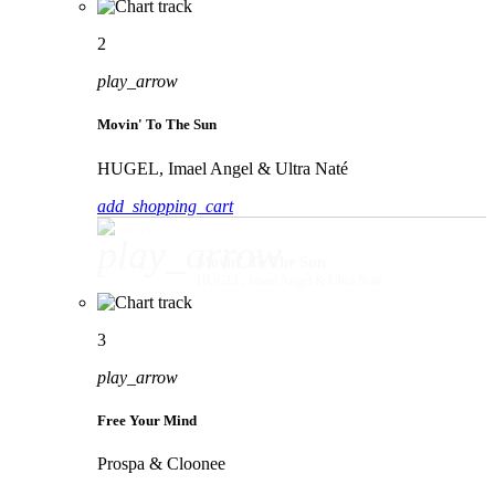
2
play_arrow
Movin' To The Sun
HUGEL, Imael Angel & Ultra Naté
add_shopping_cart
play_arrow
Movin' To The Sun
HUGEL, Imael Angel & Ultra Naté
3
play_arrow
Free Your Mind
Prospa & Cloonee