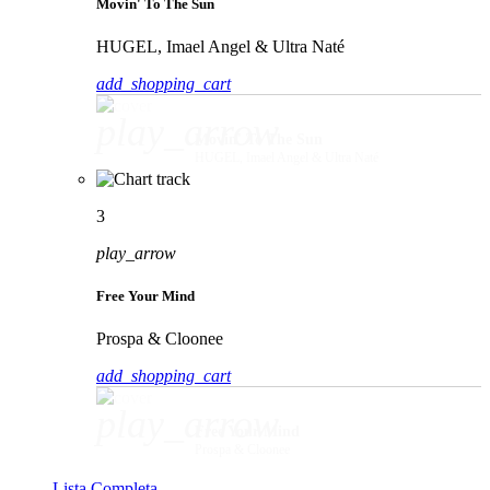
Movin' To The Sun
HUGEL, Imael Angel & Ultra Naté
add_shopping_cart
play_arrow
Movin' To The Sun
HUGEL, Imael Angel & Ultra Naté
3
play_arrow
Free Your Mind
Prospa & Cloonee
add_shopping_cart
play_arrow
Free Your Mind
Prospa & Cloonee
Lista Completa