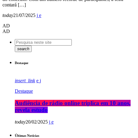
contará […]
today
21/07/2025
AD
AD
search
Destaque
insert_link
Destaque
Audiência de rádio online triplica em 10 anos,
revela estudo
today
20/02/2025
Últimas Notícias