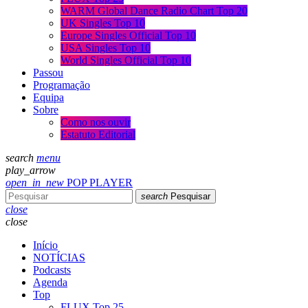
WARM Global Dance Radio Chart Top 20
UK Singles Top 10
Europe Singles Official Top 10
USA Singles Top 10
World Singles Official Top 10
Passou
Programação
Equipa
Sobre
Como nos ouvir
Estatuto Editorial
search
menu
play_arrow
open_in_new
POP PLAYER
search
Pesquisar
close
close
Início
NOTÍCIAS
Podcasts
Agenda
Top
FLUX Top 25