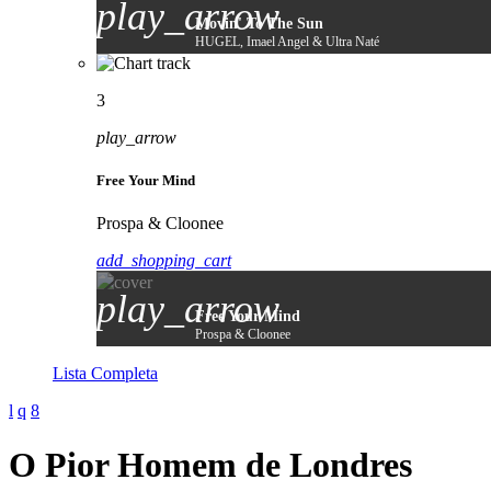
play_arrow
Movin' To The Sun
HUGEL, Imael Angel & Ultra Naté
3
play_arrow
Free Your Mind
Prospa & Cloonee
add_shopping_cart
play_arrow
Free Your Mind
Prospa & Cloonee
Lista Completa
O Pior Homem de Londres