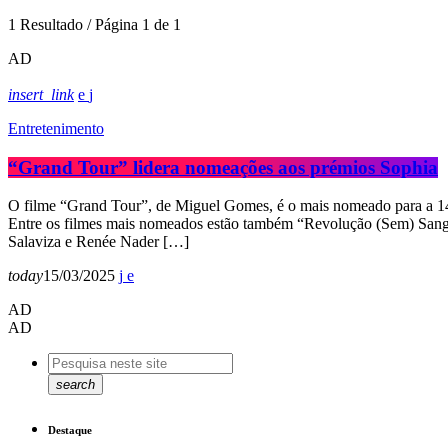
1 Resultado / Página 1 de 1
AD
insert_link
Entretenimento
“Grand Tour” lidera nomeações aos prémios Sophia
O filme “Grand Tour”, de Miguel Gomes, é o mais nomeado para a 14.
Entre os filmes mais nomeados estão também “Revolução (Sem) Sangu
Salaviza e Renée Nader […]
today
15/03/2025
AD
AD
search
Destaque