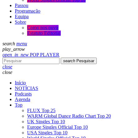
Passou
Programação
Equipa
Sobre
Como nos ouvir
Estatuto Editorial
search
menu
play_arrow
open_in_new
POP PLAYER
search
Pesquisar
close
close
Início
NOTÍCIAS
Podcasts
Agenda
Top
FLUX Top 25
WARM Global Dance Radio Chart Top 20
UK Singles Top 10
Europe Singles Official Top 10
USA Singles Top 10