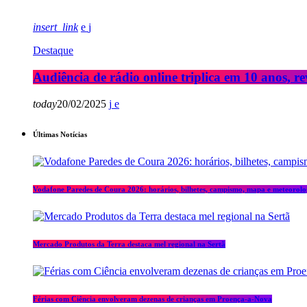
insert_link
Destaque
Audiência de rádio online triplica em 10 anos, re
today
20/02/2025
Últimas Notícias
Vodafone Paredes de Coura 2026: horários, bilhetes, campismo, mapa e meteorolo
Mercado Produtos da Terra destaca mel regional na Sertã
Férias com Ciência envolveram dezenas de crianças em Proença-a-Nova