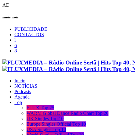
AD
music_note
PUBLICIDADE
CONTACTOS
Início
NOTÍCIAS
Podcasts
Agenda
Top
FLUX Top 25
WARM Global Dance Radio Chart Top 20
UK Singles Top 10
Europe Singles Official Top 10
USA Singles Top 10
World Singles Official Top 10