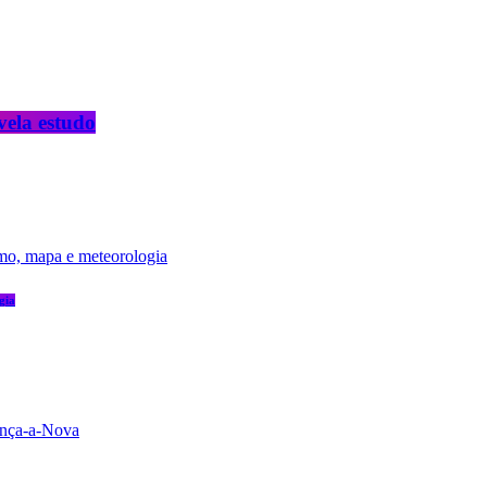
vela estudo
gia