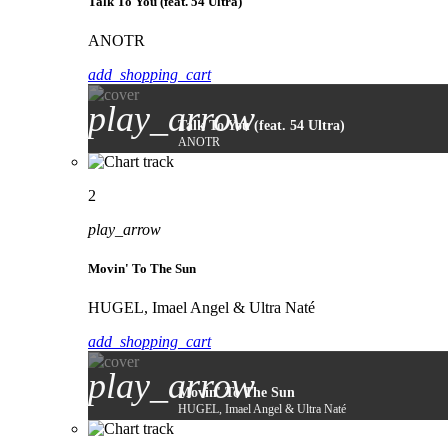
Talk To You (feat. 54 Ultra)
ANOTR
add_shopping_cart
play_arrow
Talk To You (feat. 54 Ultra)
ANOTR
2
play_arrow
Movin' To The Sun
HUGEL, Imael Angel & Ultra Naté
add_shopping_cart
play_arrow
Movin' To The Sun
HUGEL, Imael Angel & Ultra Naté