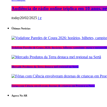
Audiência de rádio online triplica em 10 anos, re
today
20/02/2025
Últimas Notícias
Vodafone Paredes de Coura 2026: horários, bilhetes, campismo, mapa e meteorolo
Mercado Produtos da Terra destaca mel regional na Sertã
Férias com Ciência envolveram dezenas de crianças em Proença-a-Nova
Agora No AR