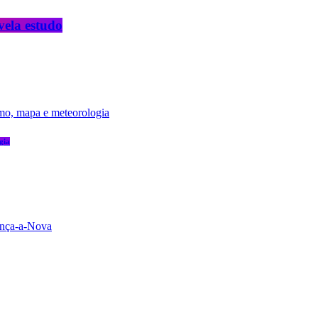
vela estudo
gia