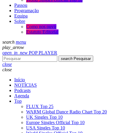
Passou
Programação
Equipa
Sobre
Como nos ouvir
Estatuto Editorial
search
menu
play_arrow
open_in_new
POP PLAYER
search
Pesquisar
close
close
Início
NOTÍCIAS
Podcasts
Agenda
Top
FLUX Top 25
WARM Global Dance Radio Chart Top 20
UK Singles Top 10
Europe Singles Official Top 10
USA Singles Top 10