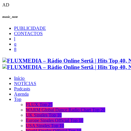
AD
music_note
PUBLICIDADE
CONTACTOS
Início
NOTÍCIAS
Podcasts
Agenda
Top
FLUX Top 25
WARM Global Dance Radio Chart Top 20
UK Singles Top 10
Europe Singles Official Top 10
USA Singles Top 10
World Singles Official Top 10