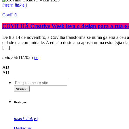
insert_link
Covilhã
COVILHÃ Creative Week leva o design para a rua e de
De 8 a 14 de novembro, a Covilhã transforma-se numa galeria a céu ab
cidade e a comunidade. A edição deste ano aposta numa estratégia clar
[…]
today
04/11/2025
AD
AD
search
Destaque
insert_link
Destaque