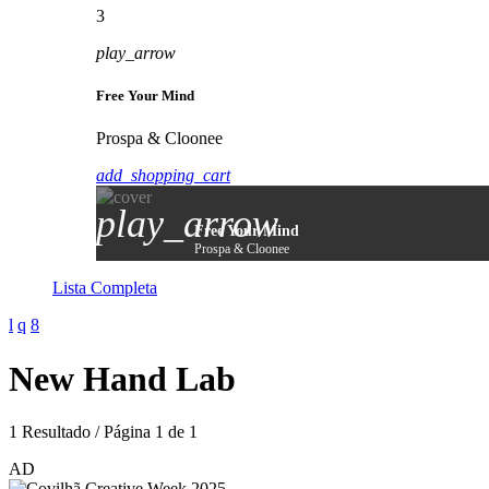
3
play_arrow
Free Your Mind
Prospa & Cloonee
add_shopping_cart
play_arrow
Free Your Mind
Prospa & Cloonee
Lista Completa
New Hand Lab
1 Resultado / Página 1 de 1
AD