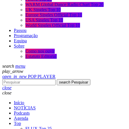
WARM Global Dance Radio Chart Top 20
UK Singles Top 10
Europe Singles Official Top 10
USA Singles Top 10
World Singles Official Top 10
Passou
Programação
Equipa
Sobre
Como nos ouvir
Estatuto Editorial
search
menu
play_arrow
open_in_new
POP PLAYER
search
Pesquisar
close
close
Início
NOTÍCIAS
Podcasts
Agenda
Top
FLUX Top 25