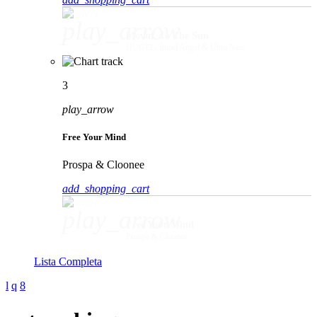
play_arrow
Movin' To The Sun
HUGEL, Imael Angel & Ultra Naté
3
play_arrow
Free Your Mind
Prospa & Cloonee
add_shopping_cart
play_arrow
Free Your Mind
Prospa & Cloonee
Lista Completa