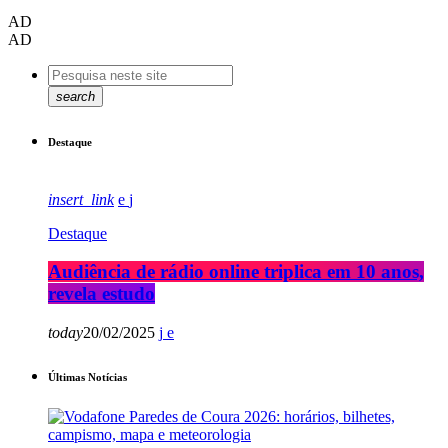
AD
AD
search
Destaque
insert_link
Destaque
Audiência de rádio online triplica em 10 anos,
revela estudo
today
20/02/2025
Últimas Notícias