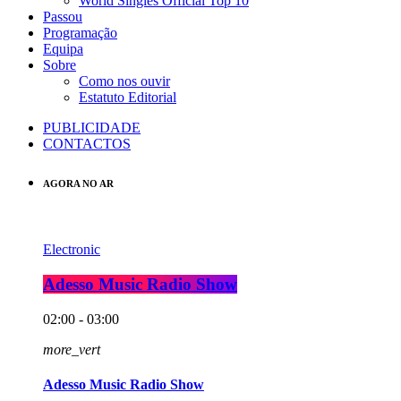
World Singles Official Top 10
Passou
Programação
Equipa
Sobre
Como nos ouvir
Estatuto Editorial
PUBLICIDADE
CONTACTOS
AGORA NO AR
Electronic
Adesso Music Radio Show
02:00 - 03:00
more_vert
Adesso Music Radio Show