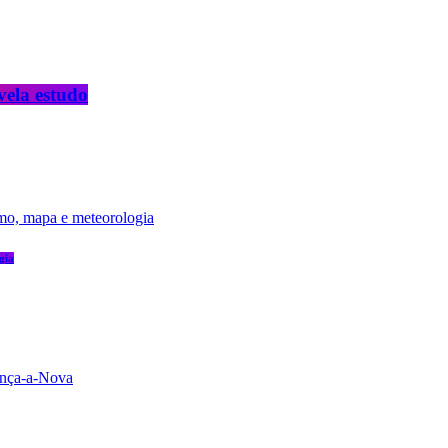
vela estudo
gia