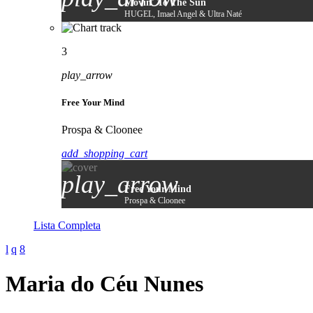
Movin' To The Sun
HUGEL, Imael Angel & Ultra Naté
3
play_arrow
Free Your Mind
Prospa & Cloonee
add_shopping_cart
play_arrow
Free Your Mind
Prospa & Cloonee
Lista Completa
Maria do Céu Nunes