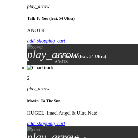
play_arrow
Talk To You (feat. 54 Ultra)
ANOTR
add_shopping_cart
play_arrow
Talk To You (feat. 54 Ultra)
ANOTR
2
play_arrow
Movin' To The Sun
HUGEL, Imael Angel & Ultra Naté
add_shopping_cart
play_arrow