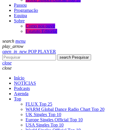
Passou
Programação
Equipa
Sobre
Como nos ouvir
Estatuto Editorial
search
menu
play_arrow
open_in_new
POP PLAYER
search
Pesquisar
close
close
Início
NOTÍCIAS
Podcasts
Agenda
Top
FLUX Top 25
WARM Global Dance Radio Chart Top 20
UK Singles Top 10
Europe Singles Official Top 10
USA Singles Top 10