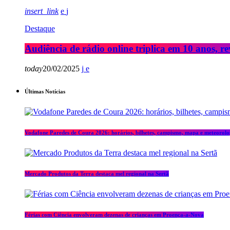
insert_link
Destaque
Audiência de rádio online triplica em 10 anos, re
today
20/02/2025
Últimas Notícias
Vodafone Paredes de Coura 2026: horários, bilhetes, campismo, mapa e meteorolo
Mercado Produtos da Terra destaca mel regional na Sertã
Férias com Ciência envolveram dezenas de crianças em Proença-a-Nova