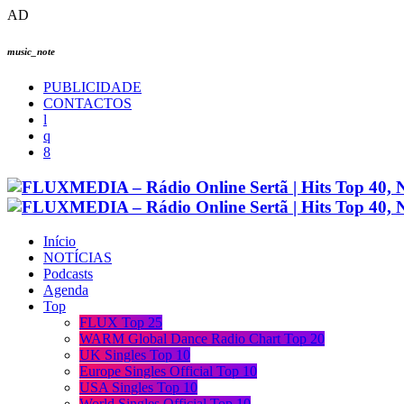
AD
music_note
PUBLICIDADE
CONTACTOS
Início
NOTÍCIAS
Podcasts
Agenda
Top
FLUX Top 25
WARM Global Dance Radio Chart Top 20
UK Singles Top 10
Europe Singles Official Top 10
USA Singles Top 10
World Singles Official Top 10