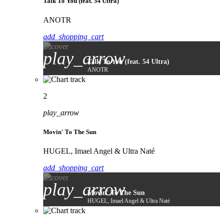
Talk To You (feat. 54 Ultra)
ANOTR
add_shopping_cart
play_arrow
Talk To You (feat. 54 Ultra)
ANOTR
2
play_arrow
Movin' To The Sun
HUGEL, Imael Angel & Ultra Naté
add_shopping_cart
play_arrow
Movin' To The Sun
HUGEL, Imael Angel & Ultra Naté