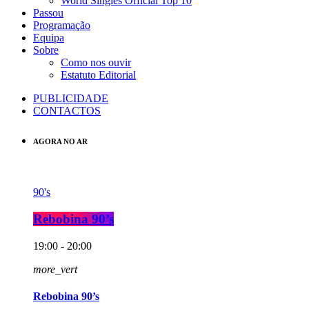
World Singles Official Top 10
Passou
Programação
Equipa
Sobre
Como nos ouvir
Estatuto Editorial
PUBLICIDADE
CONTACTOS
AGORA NO AR
90's
Rebobina 90’s
19:00 - 20:00
more_vert
Rebobina 90’s