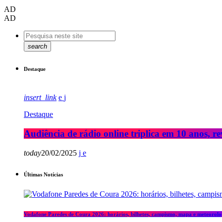
AD
AD
search
Destaque
insert_link
Destaque
Audiência de rádio online triplica em 10 anos, re
today
20/02/2025
Últimas Notícias
Vodafone Paredes de Coura 2026: horários, bilhetes, campismo, mapa e meteorolo