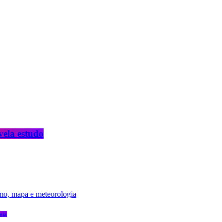
vela estudo
gia