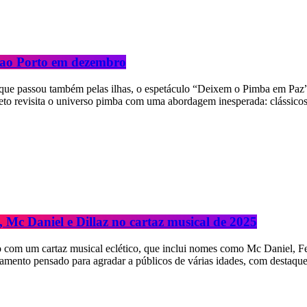
 ao Porto em dezembro
que passou também pelas ilhas, o espetáculo “Deixem o Pimba em Paz” v
o revisita o universo pimba com uma abordagem inesperada: clássicos 
Mc Daniel e Dillaz no cartaz musical de 2025
com um cartaz musical eclético, que inclui nomes como Mc Daniel, Fe
nhamento pensado para agradar a públicos de várias idades, com destaqu