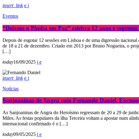
insert_link
Eventos
“Deixem o Pimba em Paz” celebra 12 anos e regressa
Depois de esgotar 12 sessões em Lisboa e de uma digressão nacional 
de 18 a 21 de dezembro. Criado em 2013 por Bruno Nogueira, o projet
[…]
today
16/09/2025
insert_link
Notícias
Sanjoaninas de Angra com Fernando Daniel, Excesso, 
As Sanjoaninas de Angra do Heroísmo regressam de 20 a 29 de junho 
Miles. As festas populares da ilha Terceira voltam a apostar num ali
internacional confirmado é o […]
today
09/05/2025