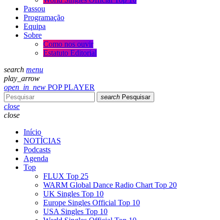
Passou
Programação
Equipa
Sobre
Como nos ouvir
Estatuto Editorial
search
menu
play_arrow
open_in_new
POP PLAYER
search
Pesquisar
close
close
Início
NOTÍCIAS
Podcasts
Agenda
Top
FLUX Top 25
WARM Global Dance Radio Chart Top 20
UK Singles Top 10
Europe Singles Official Top 10
USA Singles Top 10