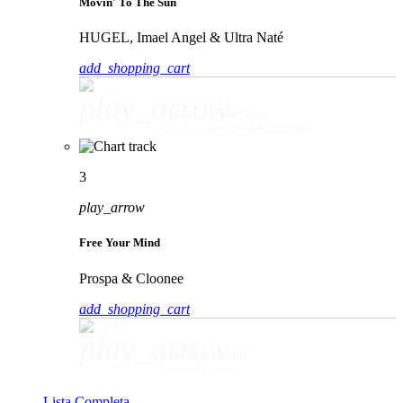
Movin' To The Sun
HUGEL, Imael Angel & Ultra Naté
add_shopping_cart
play_arrow
Movin' To The Sun
HUGEL, Imael Angel & Ultra Naté
3
play_arrow
Free Your Mind
Prospa & Cloonee
add_shopping_cart
play_arrow
Free Your Mind
Prospa & Cloonee
Lista Completa