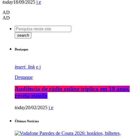
today
18/09/2025
AD
AD
search
Destaque
insert_link
Destaque
Audiência de rádio online triplica em 10 anos,
revela estudo
today
20/02/2025
Últimas Notícias