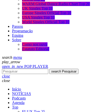
WARM Global Dance Radio Chart Top 20
UK Singles Top 10
Europe Singles Official Top 10
USA Singles Top 10
World Singles Official Top 10
Passou
Programação
Equipa
Sobre
Como nos ouvir
Estatuto Editorial
search
menu
play_arrow
open_in_new
POP PLAYER
search
Pesquisar
close
close
Início
NOTÍCIAS
Podcasts
Agenda
Top
FLUX Top 25