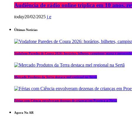
Audiência de rádio online triplica em 10 anos, re
today
20/02/2025
Últimas Notícias
Vodafone Paredes de Coura 2026: horários, bilhetes, campismo, mapa e meteorolo
Mercado Produtos da Terra destaca mel regional na Sertã
Férias com Ciência envolveram dezenas de crianças em Proença-a-Nova
Agora No AR