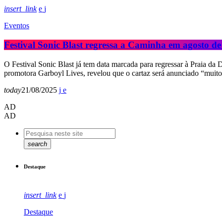
insert_link
Eventos
Festival Sonic Blast regressa a Caminha em agosto d
O Festival Sonic Blast já tem data marcada para regressar à Praia da
promotora Garboyl Lives, revelou que o cartaz será anunciado “muito
today
21/08/2025
AD
AD
search
Destaque
insert_link
Destaque