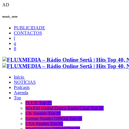
AD
music_note
PUBLICIDADE
CONTACTOS
Início
NOTÍCIAS
Podcasts
Agenda
Top
FLUX Top 25
WARM Global Dance Radio Chart Top 20
UK Singles Top 10
Europe Singles Official Top 10
USA Singles Top 10
World Singles Official Top 10