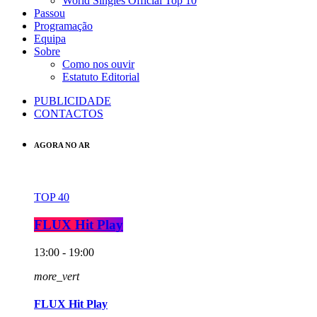
World Singles Official Top 10
Passou
Programação
Equipa
Sobre
Como nos ouvir
Estatuto Editorial
PUBLICIDADE
CONTACTOS
AGORA NO AR
TOP 40
FLUX Hit Play
13:00 - 19:00
more_vert
FLUX Hit Play