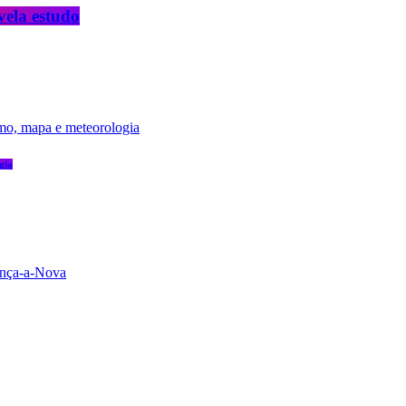
vela estudo
gia