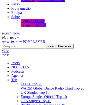
Passou
Programação
Equipa
Sobre
Como nos ouvir
Estatuto Editorial
search
menu
play_arrow
open_in_new
POP PLAYER
search
Pesquisar
close
close
Início
NOTÍCIAS
Podcasts
Agenda
Top
FLUX Top 25
WARM Global Dance Radio Chart Top 20
UK Singles Top 10
Europe Singles Official Top 10
USA Singles Top 10