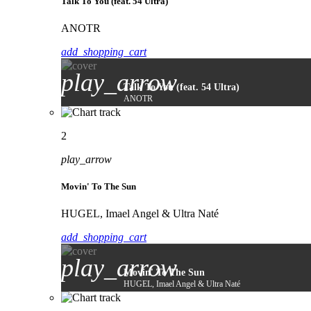
Talk To You (feat. 54 Ultra)
ANOTR
add_shopping_cart
play_arrow
Talk To You (feat. 54 Ultra)
ANOTR
2
play_arrow
Movin' To The Sun
HUGEL, Imael Angel & Ultra Naté
add_shopping_cart
play_arrow
Movin' To The Sun
HUGEL, Imael Angel & Ultra Naté