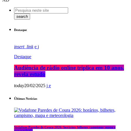
search
Destaque
insert_link
Destaque
Audiência de rádio online triplica em 10 anos,
revela estudo
today
20/02/2025
Últimas Notícias
Vodafone Paredes de Coura 2026: horários, bilhetes, campismo, mapa e
meteorologia