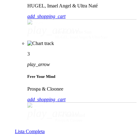
HUGEL, Imael Angel & Ultra Naté
add_shopping_cart
play_arrow
Movin' To The Sun
HUGEL, Imael Angel & Ultra Naté
3
play_arrow
Free Your Mind
Prospa & Cloonee
add_shopping_cart
play_arrow
Free Your Mind
Prospa & Cloonee
Lista Completa