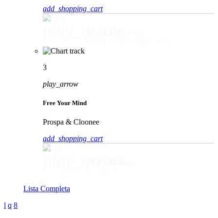
add_shopping_cart
play_arrow
Movin' To The Sun
HUGEL, Imael Angel & Ultra Naté
3
play_arrow
Free Your Mind
Prospa & Cloonee
add_shopping_cart
play_arrow
Free Your Mind
Prospa & Cloonee
Lista Completa