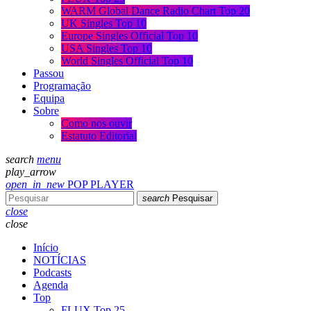
WARM Global Dance Radio Chart Top 20
UK Singles Top 10
Europe Singles Official Top 10
USA Singles Top 10
World Singles Official Top 10
Passou
Programação
Equipa
Sobre
Como nos ouvir
Estatuto Editorial
search
menu
play_arrow
open_in_new
POP PLAYER
search
Pesquisar
close
close
Início
NOTÍCIAS
Podcasts
Agenda
Top
FLUX Top 25