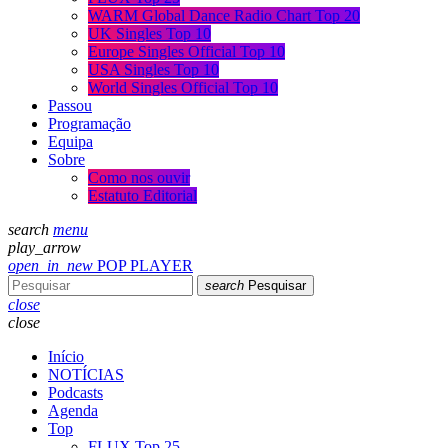
WARM Global Dance Radio Chart Top 20
UK Singles Top 10
Europe Singles Official Top 10
USA Singles Top 10
World Singles Official Top 10
Passou
Programação
Equipa
Sobre
Como nos ouvir
Estatuto Editorial
search
menu
play_arrow
open_in_new
POP PLAYER
search
Pesquisar
close
close
Início
NOTÍCIAS
Podcasts
Agenda
Top
FLUX Top 25