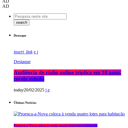
AD
AD
search
Destaque
insert_link
Destaque
Audiência de rádio online triplica em 10 anos,
revela estudo
today
20/02/2025
Últimas Notícias
Proença-a-Nova coloca à venda quatro lotes para habitação