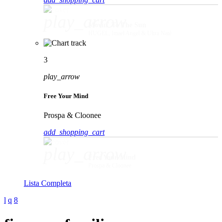
play_arrow
Movin' To The Sun
HUGEL, Imael Angel & Ultra Naté
3
play_arrow
Free Your Mind
Prospa & Cloonee
add_shopping_cart
play_arrow
Free Your Mind
Prospa & Cloonee
Lista Completa