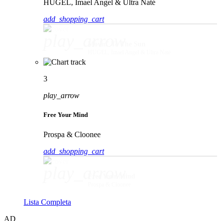
HUGEL, Imael Angel & Ultra Naté
add_shopping_cart
play_arrow
Movin' To The Sun
HUGEL, Imael Angel & Ultra Naté
3
play_arrow
Free Your Mind
Prospa & Cloonee
add_shopping_cart
play_arrow
Free Your Mind
Prospa & Cloonee
Lista Completa
AD