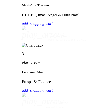
Movin' To The Sun
HUGEL, Imael Angel & Ultra Naté
add_shopping_cart
play_arrow
Movin' To The Sun
HUGEL, Imael Angel & Ultra Naté
3
play_arrow
Free Your Mind
Prospa & Cloonee
add_shopping_cart
play_arrow
Free Your Mind
Prospa & Cloonee