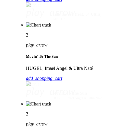
play_arrow
Talk To You (feat. 54 Ultra)
ANOTR
2
play_arrow
Movin' To The Sun
HUGEL, Imael Angel & Ultra Naté
add_shopping_cart
play_arrow
Movin' To The Sun
HUGEL, Imael Angel & Ultra Naté
3
play_arrow