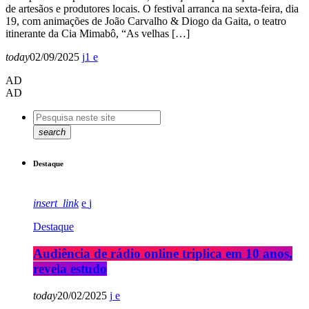
de artesãos e produtores locais. O festival arranca na sexta-feira, dia
19, com animações de João Carvalho & Diogo da Gaita, o teatro
itinerante da Cia Mimabô, “As velhas […]
today
02/09/2025
1
AD
AD
search
Destaque
insert_link
Destaque
Audiência de rádio online triplica em 10 anos,
revela estudo
today
20/02/2025