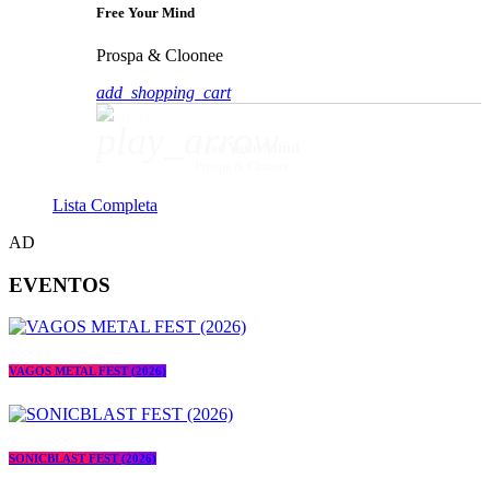
Free Your Mind
Prospa & Cloonee
add_shopping_cart
play_arrow
Free Your Mind
Prospa & Cloonee
Lista Completa
AD
EVENTOS
VAGOS METAL FEST (2026)
SONICBLAST FEST (2026)