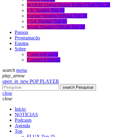
WARM Global Dance Radio Chart Top 20
UK Singles Top 10
Europe Singles Official Top 10
USA Singles Top 10
World Singles Official Top 10
Passou
Programação
Equipa
Sobre
Como nos ouvir
Estatuto Editorial
search
menu
play_arrow
open_in_new
POP PLAYER
search
Pesquisar
close
close
Início
NOTÍCIAS
Podcasts
Agenda
Top
FLUX Top 25