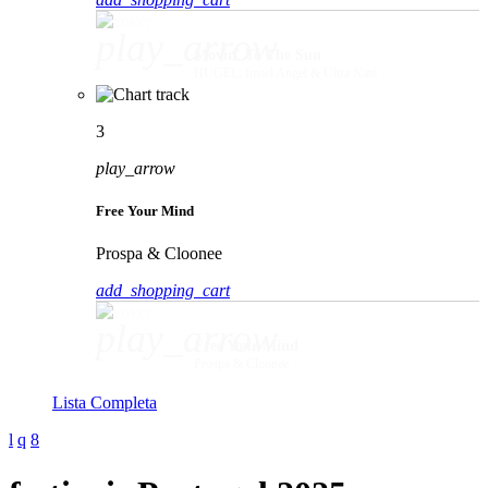
play_arrow
Movin' To The Sun
HUGEL, Imael Angel & Ultra Naté
3
play_arrow
Free Your Mind
Prospa & Cloonee
add_shopping_cart
play_arrow
Free Your Mind
Prospa & Cloonee
Lista Completa