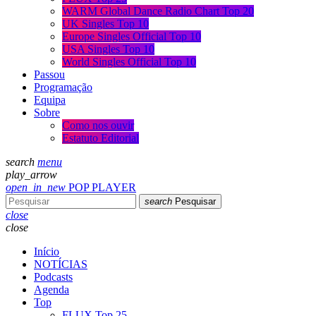
WARM Global Dance Radio Chart Top 20
UK Singles Top 10
Europe Singles Official Top 10
USA Singles Top 10
World Singles Official Top 10
Passou
Programação
Equipa
Sobre
Como nos ouvir
Estatuto Editorial
search
menu
play_arrow
open_in_new
POP PLAYER
search
Pesquisar
close
close
Início
NOTÍCIAS
Podcasts
Agenda
Top
FLUX Top 25