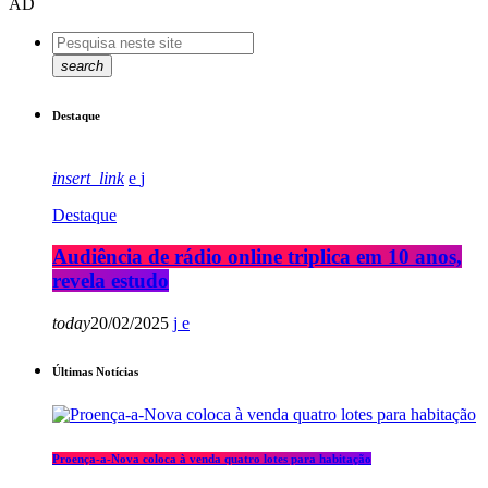
AD
search
Destaque
insert_link
Destaque
Audiência de rádio online triplica em 10 anos,
revela estudo
today
20/02/2025
Últimas Notícias
Proença-a-Nova coloca à venda quatro lotes para habitação