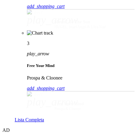
add_shopping_cart
play_arrow
Movin' To The Sun
HUGEL, Imael Angel & Ultra Naté
3
play_arrow
Free Your Mind
Prospa & Cloonee
add_shopping_cart
play_arrow
Free Your Mind
Prospa & Cloonee
Lista Completa
AD